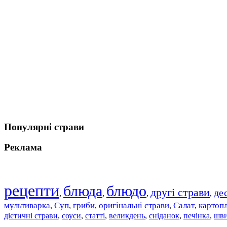
Популярні страви
Реклама
рецепти
блюда
блюдо
другі страви
де
,
,
,
,
мультиварка
Суп
гриби
оригінальні страви
Салат
картоп
,
,
,
,
,
дієтичні страви
соуси
статті
великдень
сніданок
печінка
шви
,
,
,
,
,
,