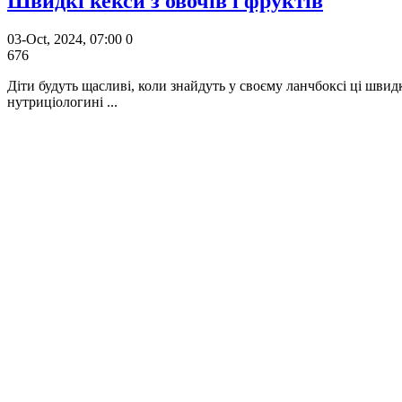
Швидкі кекси з овочів і фруктів
03-Oct, 2024, 07:00
0
676
Діти будуть щасливі, коли знайдуть у своєму ланчбоксі ці швидк
нутриціологині ...