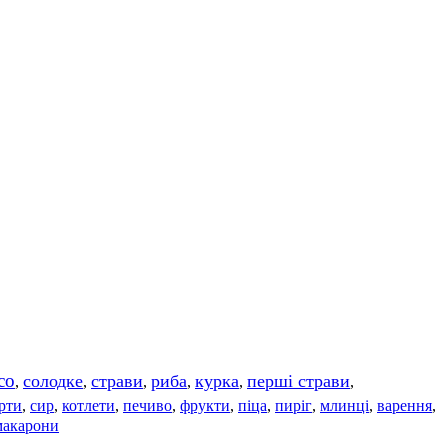
со
солодке
страви
риба
курка
перші страви
,
,
,
,
,
,
рти
сир
котлети
печиво
фрукти
піца
пиріг
млинці
варення
,
,
,
,
,
,
,
,
,
макарони