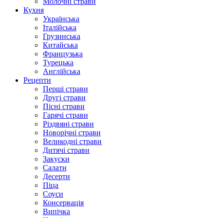
Молочні страви
Кухня
Українська
Італійська
Грузинська
Китайська
Французька
Турецька
Англійська
Рецепти
Перші страви
Другі страви
Пісні страви
Гарячі страви
Різдвяні страви
Новорічні страви
Великодні страви
Дитячі страви
Закуски
Салати
Десерти
Піца
Соуси
Консервація
Випічка