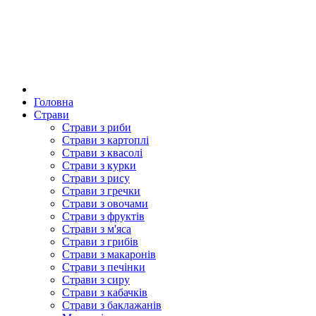
Головна
Страви
Страви з риби
Страви з картоплі
Страви з квасолі
Страви з курки
Страви з рису
Страви з гречки
Страви з овочами
Страви з фруктів
Страви з м'яса
Страви з грибів
Страви з макаронів
Страви з печінки
Страви з сиру
Страви з кабачків
Страви з баклажанів