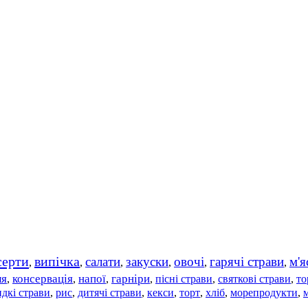
серти
випічка
салати
закуски
овочі
гарячі страви
м'я
,
,
,
,
,
,
ля
консервація
напої
гарніри
пісні страви
святкові страви
то
,
,
,
,
,
,
дкі страви
рис
дитячі страви
,
,
,
кекси
,
торт
,
хліб
,
морепродукти
,