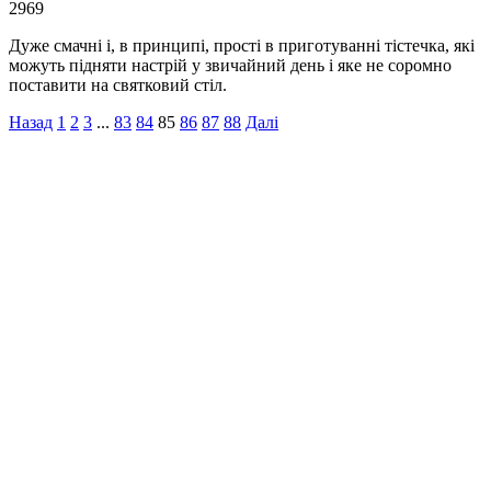
2969
Дуже смачні і, в принципі, прості в приготуванні тістечка, які
можуть підняти настрій у звичайний день і яке не соромно
поставити на святковий стіл.
Назад
1
2
3
...
83
84
85
86
87
88
Далі