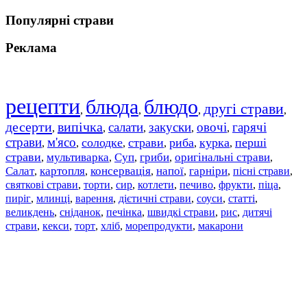
Популярні страви
Реклама
рецепти
блюда
блюдо
другі страви
,
,
,
,
десерти
випічка
салати
закуски
овочі
гарячі
,
,
,
,
,
страви
м'ясо
солодке
страви
риба
курка
перші
,
,
,
,
,
,
страви
мультиварка
Суп
гриби
оригінальні страви
,
,
,
,
,
Салат
картопля
консервація
напої
гарніри
пісні страви
,
,
,
,
,
,
святкові страви
торти
сир
котлети
печиво
фрукти
піца
,
,
,
,
,
,
,
пиріг
млинці
варення
дієтичні страви
соуси
статті
,
,
,
,
,
,
великдень
сніданок
печінка
швидкі страви
рис
дитячі
,
,
,
,
,
страви
,
кекси
,
торт
,
хліб
,
морепродукти
,
макарони