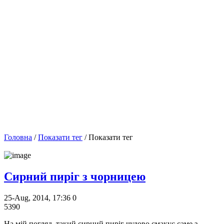
Головна
/
Показати тег
/ Показати тег
Сирний пиріг з чорницею
25-Aug, 2014, 17:36
0
5390
На мій погляд, такий сирний пиріг чудово смакує саме з