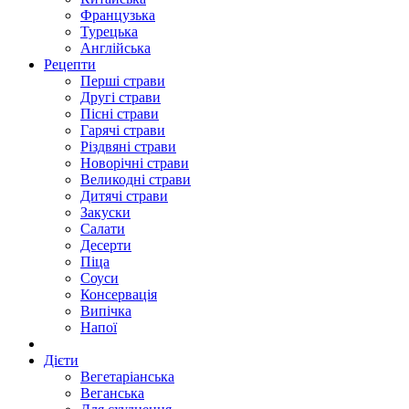
Французька
Турецька
Англійська
Рецепти
Перші страви
Другі страви
Пісні страви
Гарячі страви
Різдвяні страви
Новорічні страви
Великодні страви
Дитячі страви
Закуски
Салати
Десерти
Піца
Соуси
Консервація
Випічка
Напої
Дієти
Вегетаріанська
Веганська