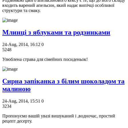
Родзинкою цього апельсинового кексу є те, що до його складу
входить варений апельсин, який надає випічці особливої
структури та смаку.
Млинці з яблуками та родзинками
24-Aug, 2014, 16:12
0
5248
Улюблена страва для сімейних посиденьок!
Сирна запіканка з білим шоколадом та
малиною
24-Aug, 2014, 15:51
0
3234
Пропонуємо вашій увазі вишуканий і ,водночас, простий
рецепт десерту.