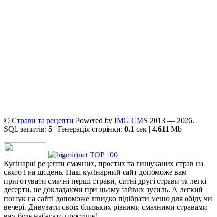
©
Страви та рецепти
Powered by
ІMG CMS
2013 — 2026.
SQL запитів:
5
| Генерація сторінки:
0.1
сек |
4.611
Mb
Кулінарні рецепти смачних, простих та вишуканих страв на
свято і на щодень. Наш кулінарний сайт допоможе вам
приготувати смачні перші страви, ситні другі страви та легкі
десерти, не докладаючи при цьому зайвих зусиль. А легкий
пошук на сайті допоможе швидко підібрати меню для обіду чи
вечері. Дивувати своїх близьких різними смачними стравами
вам буде набагато простіше!.