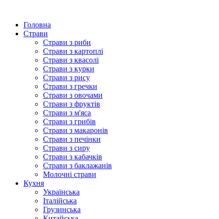
Головна
Страви
Страви з риби
Страви з картоплі
Страви з квасолі
Страви з курки
Страви з рису
Страви з гречки
Страви з овочами
Страви з фруктів
Страви з м'яса
Страви з грибів
Страви з макаронів
Страви з печінки
Страви з сиру
Страви з кабачків
Страви з баклажанів
Молочні страви
Кухня
Українська
Італійська
Грузинська
Китайська