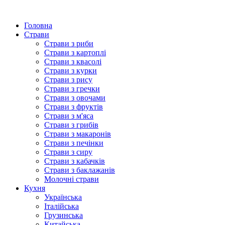
Головна
Страви
Страви з риби
Страви з картоплі
Страви з квасолі
Страви з курки
Страви з рису
Страви з гречки
Страви з овочами
Страви з фруктів
Страви з м'яса
Страви з грибів
Страви з макаронів
Страви з печінки
Страви з сиру
Страви з кабачків
Страви з баклажанів
Молочні страви
Кухня
Українська
Італійська
Грузинська
Китайська