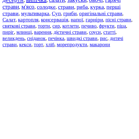
,
,
,
,
,
страви
м'ясо
солодке
страви
риба
курка
перші
,
,
,
,
,
,
страви
мультиварка
Суп
гриби
оригінальні страви
,
,
,
,
,
Салат
картопля
консервація
напої
гарніри
пісні страви
,
,
,
,
,
,
святкові страви
торти
сир
котлети
печиво
фрукти
піца
,
,
,
,
,
,
,
пиріг
млинці
варення
дієтичні страви
соуси
статті
,
,
,
,
,
,
великдень
сніданок
печінка
швидкі страви
рис
дитячі
,
,
,
,
,
страви
,
кекси
,
торт
,
хліб
,
морепродукти
,
макарони