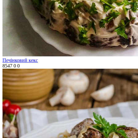
Печінковий кекс
8547
0
0