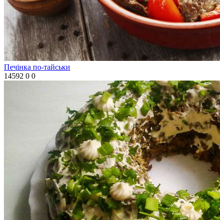
Печінка по-тайськи
14592
0
0