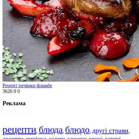
Рецепт печінки фламбе
3626
0
0
Реклама
рецепти
блюда
блюдо
другі страви
,
,
,
,
десерти
випічка
салати
закуски
овочі
гарячі