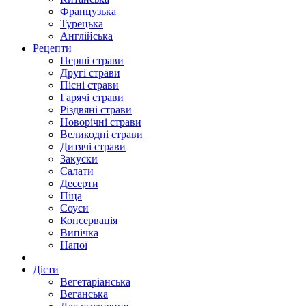
Французька
Турецька
Англійська
Рецепти
Перші страви
Другі страви
Пісні страви
Гарячі страви
Різдвяні страви
Новорічні страви
Великодні страви
Дитячі страви
Закуски
Салати
Десерти
Піца
Соуси
Консервація
Випічка
Напої
Дієти
Вегетаріанська
Веганська