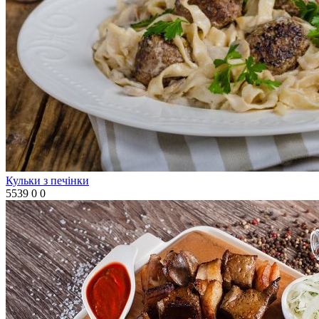
Кульки з печінки
5539
0
0