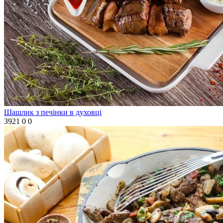
Шашлик з печінки в духовці
3921
0
0