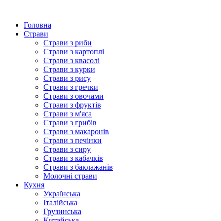
Головна
Страви
Страви з риби
Страви з картоплі
Страви з квасолі
Страви з курки
Страви з рису
Страви з гречки
Страви з овочами
Страви з фруктів
Страви з м'яса
Страви з грибів
Страви з макаронів
Страви з печінки
Страви з сиру
Страви з кабачків
Страви з баклажанів
Молочні страви
Кухня
Українська
Італійська
Грузинська
Китайська