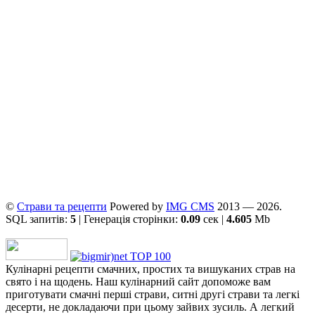
©
Страви та рецепти
Powered by
ІMG CMS
2013 — 2026.
SQL запитів:
5
| Генерація сторінки:
0.09
сек |
4.605
Mb
Кулінарні рецепти смачних, простих та вишуканих страв на
свято і на щодень. Наш кулінарний сайт допоможе вам
приготувати смачні перші страви, ситні другі страви та легкі
десерти, не докладаючи при цьому зайвих зусиль. А легкий