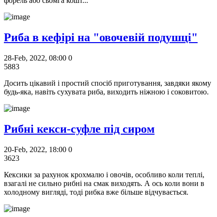
форель або сьомга кошт...
Риба в кефірі на "овочевій подушці"
28-Feb, 2022, 08:00
0
5883
Досить цікавий і простий спосіб приготування, завдяки якому
будь-яка, навіть сухувата риба, виходить ніжною і соковитою.
Рибні кекси-суфле під сиром
20-Feb, 2022, 18:00
0
3623
Кексики за рахунок крохмалю і овочів, особливо коли теплі,
взагалі не сильно рибні на смак виходять. А ось коли вони в
холодному вигляді, тоді рибка вже більше відчувається.