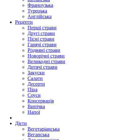
Французька
Турецька
Англійська
Рецепти
Перші страви
Другі страви
Пісні страви
Гарячі страви
Різдвяні страви
Новорічні страви
Великодні страви
Дитячі страви
Закуски
Салати
Десерти
Піца
Соуси
Консервація
Випічка
Напої
Дієти
Вегетаріанська
Веганська