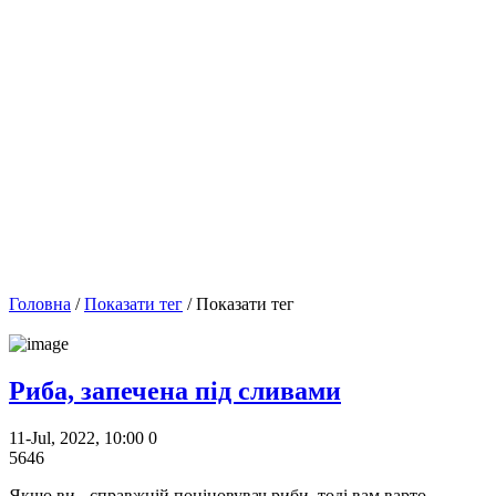
Головна
/
Показати тег
/ Показати тег
Риба, запечена під сливами
11-Jul, 2022, 10:00
0
5646
Якщо ви - справжній поціновувач риби, тоді вам варто