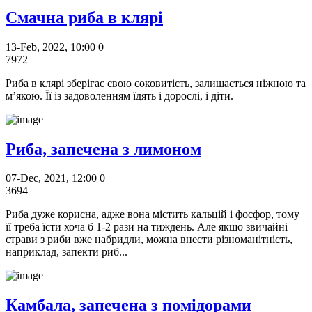
Смачна риба в клярі
13-Feb, 2022, 10:00
0
7972
Риба в клярі зберігає свою соковитість, залишається ніжною та
м’якою. Її із задоволенням їдять і дорослі, і діти.
Риба, запечена з лимоном
07-Dec, 2021, 12:00
0
3694
Риба дуже корисна, адже вона містить кальцій і фосфор, тому
її треба їсти хоча б 1-2 рази на тиждень. Але якщо звичайні
страви з риби вже набридли, можна внести різноманітність,
наприклад, запекти риб...
Камбала, запечена з помідорами