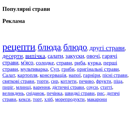
Популярні страви
Реклама
рецепти
блюда
блюдо
другі страви
,
,
,
,
десерти
випічка
салати
закуски
овочі
гарячі
,
,
,
,
,
страви
м'ясо
солодке
страви
риба
курка
перші
,
,
,
,
,
,
страви
мультиварка
Суп
гриби
оригінальні страви
,
,
,
,
,
Салат
картопля
консервація
напої
гарніри
пісні страви
,
,
,
,
,
,
святкові страви
торти
сир
котлети
печиво
фрукти
піца
,
,
,
,
,
,
,
пиріг
млинці
варення
дієтичні страви
соуси
статті
,
,
,
,
,
,
великдень
сніданок
печінка
швидкі страви
рис
дитячі
,
,
,
,
,
страви
,
кекси
,
торт
,
хліб
,
морепродукти
,
макарони