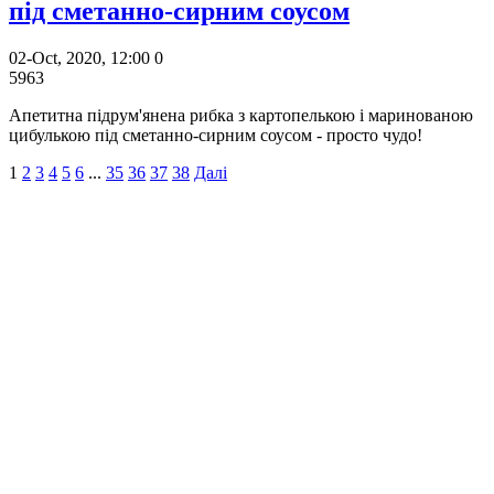
під сметанно-сирним соусом
02-Oct, 2020, 12:00
0
5963
Апетитна підрум'янена рибка з картопелькою і маринованою
цибулькою під сметанно-сирним соусом - просто чудо!
1
2
3
4
5
6
...
35
36
37
38
Далі