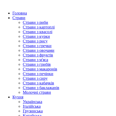
Головна
Страви
Страви з риби
Страви з картоплі
Страви з квасолі
Страви з курки
Страви з рису
Страви з гречки
Страви з овочами
Страви з фруктів
Страви з м'яса
Страви з грибів
Страви з макаронів
Страви з печінки
Страви з сиру
Страви з кабачків
Страви з баклажанів
Молочні страви
Кухня
Українська
Італійська
Грузинська
Китайська