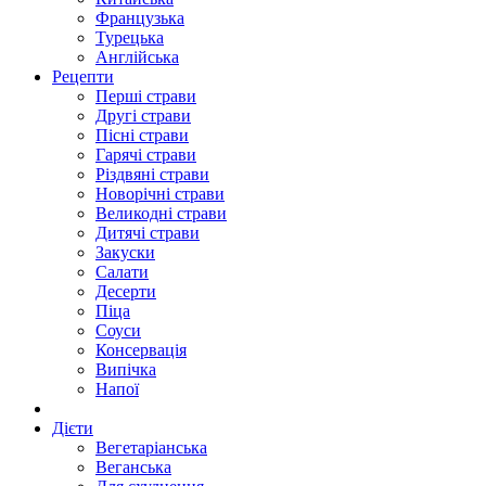
Французька
Турецька
Англійська
Рецепти
Перші страви
Другі страви
Пісні страви
Гарячі страви
Різдвяні страви
Новорічні страви
Великодні страви
Дитячі страви
Закуски
Салати
Десерти
Піца
Соуси
Консервація
Випічка
Напої
Дієти
Вегетаріанська
Веганська