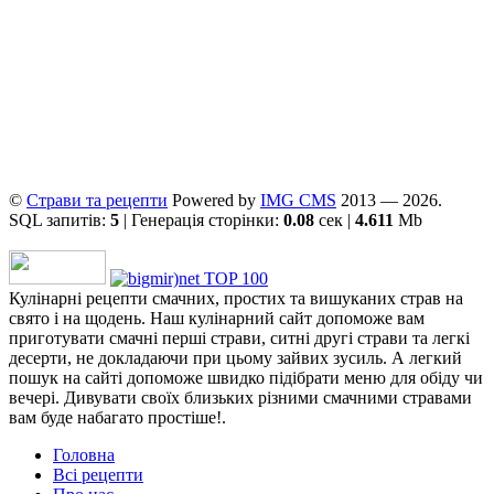
©
Страви та рецепти
Powered by
ІMG CMS
2013 — 2026.
SQL запитів:
5
| Генерація сторінки:
0.08
сек |
4.611
Mb
Кулінарні рецепти смачних, простих та вишуканих страв на
свято і на щодень. Наш кулінарний сайт допоможе вам
приготувати смачні перші страви, ситні другі страви та легкі
десерти, не докладаючи при цьому зайвих зусиль. А легкий
пошук на сайті допоможе швидко підібрати меню для обіду чи
вечері. Дивувати своїх близьких різними смачними стравами
вам буде набагато простіше!.
Головна
Всі рецепти