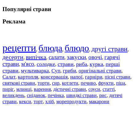
Популярні страви
Реклама
рецепти
блюда
блюдо
другі страви
,
,
,
,
десерти
випічка
салати
закуски
овочі
гарячі
,
,
,
,
,
страви
м'ясо
солодке
страви
риба
курка
перші
,
,
,
,
,
,
страви
мультиварка
Суп
гриби
оригінальні страви
,
,
,
,
,
Салат
картопля
консервація
напої
гарніри
пісні страви
,
,
,
,
,
,
святкові страви
торти
сир
котлети
печиво
фрукти
піца
,
,
,
,
,
,
,
пиріг
млинці
варення
дієтичні страви
соуси
статті
,
,
,
,
,
,
великдень
сніданок
печінка
швидкі страви
рис
дитячі
,
,
,
,
,
страви
,
кекси
,
торт
,
хліб
,
морепродукти
,
макарони