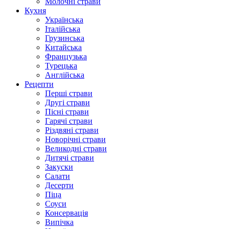
Молочні страви
Кухня
Українська
Італійська
Грузинська
Китайська
Французька
Турецька
Англійська
Рецепти
Перші страви
Другі страви
Пісні страви
Гарячі страви
Різдвяні страви
Новорічні страви
Великодні страви
Дитячі страви
Закуски
Салати
Десерти
Піца
Соуси
Консервація
Випічка