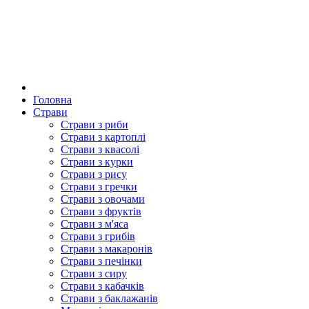
Головна
Страви
Страви з риби
Страви з картоплі
Страви з квасолі
Страви з курки
Страви з рису
Страви з гречки
Страви з овочами
Страви з фруктів
Страви з м'яса
Страви з грибів
Страви з макаронів
Страви з печінки
Страви з сиру
Страви з кабачків
Страви з баклажанів