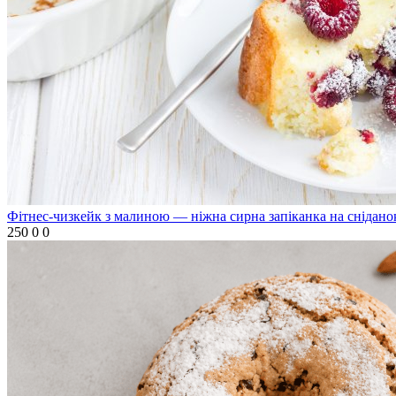
Фітнес-чизкейк з малиною — ніжна сирна запіканка на снідано
250
0
0