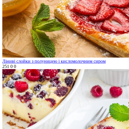
Ліниві слойки з полуницею і кисломолочним сиром
251
0
0