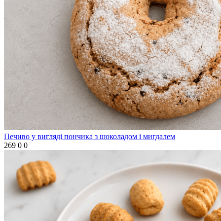
Печиво у вигляді пончика з шоколадом і мигдалем
269
0
0