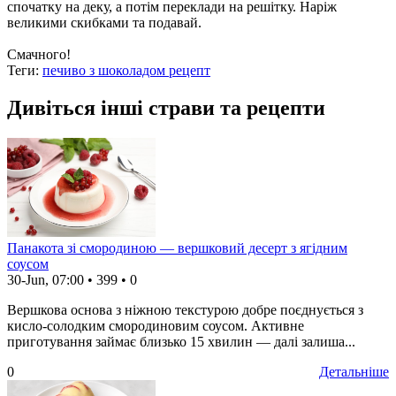
спочатку на деку, а потім переклади на решітку. Наріж
великими скибками та подавай.
Смачного!
Теги:
печиво з шоколадом рецепт
Дивіться інші страви та рецепти
Панакота зі смородиною — вершковий десерт з ягідним
соусом
30-Jun, 07:00
•
399
•
0
Вершкова основа з ніжною текстурою добре поєднується з
кисло-солодким смородиновим соусом. Активне
приготування займає близько 15 хвилин — далі залиша...
0
Детальніше