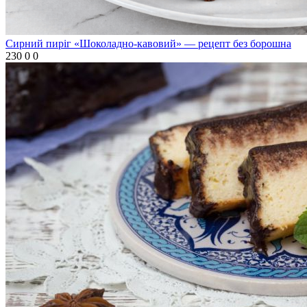
Сирний пиріг «Шоколадно-кавовий» — рецепт без борошна
230
0
0