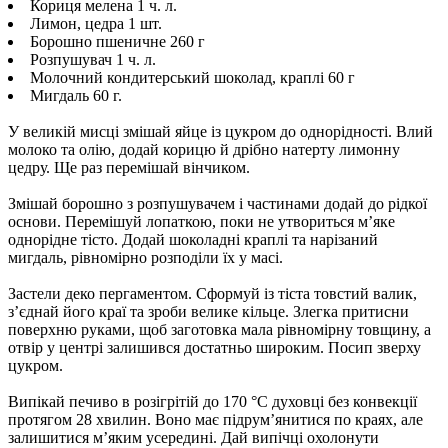
Кориця мелена 1 ч. л.
Лимон, цедра 1 шт.
Борошно пшеничне 260 г
Розпушувач 1 ч. л.
Молочний кондитерський шоколад, краплі 60 г
Мигдаль 60 г.
У великій мисці змішай яйце із цукром до однорідності. Влий
молоко та олію, додай корицю й дрібно натерту лимонну
цедру. Ще раз перемішай вінчиком.
Змішай борошно з розпушувачем і частинами додай до рідкої
основи. Перемішуй лопаткою, поки не утвориться м’яке
однорідне тісто. Додай шоколадні краплі та нарізаний
мигдаль, рівномірно розподіли їх у масі.
Застели деко пергаментом. Сформуй із тіста товстий валик,
з’єднай його краї та зроби велике кільце. Злегка притисни
поверхню руками, щоб заготовка мала рівномірну товщину, а
отвір у центрі залишився достатньо широким. Посип зверху
цукром.
Випікай печиво в розігрітій до 170 °C духовці без конвекції
протягом 28 хвилин. Воно має підрум’янитися по краях, але
залишитися м’яким усередині. Дай випічці охолонути