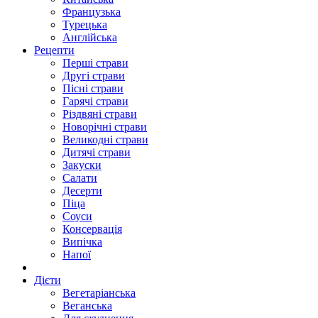
Французька
Турецька
Англійська
Рецепти
Перші страви
Другі страви
Пісні страви
Гарячі страви
Різдвяні страви
Новорічні страви
Великодні страви
Дитячі страви
Закуски
Салати
Десерти
Піца
Соуси
Консервація
Випічка
Напої
Дієти
Вегетаріанська
Веганська