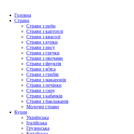
Головна
Страви
Страви з риби
Страви з картоплі
Страви з квасолі
Страви з курки
Страви з рису
Страви з гречки
Страви з овочами
Страви з фруктів
Страви з м'яса
Страви з грибів
Страви з макаронів
Страви з печінки
Страви з сиру
Страви з кабачків
Страви з баклажанів
Молочні страви
Кухня
Українська
Італійська
Грузинська
Китайська