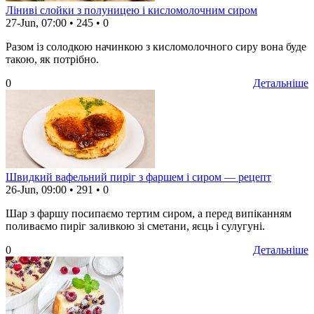
Ліниві слойки з полуницею і кисломолочним сиром
27-Jun, 07:00
•
245
•
0
Разом із солодкою начинкою з кисломолочного сиру вона буде
такою, як потрібно.
0
Детальніше
Швидкий вафельний пиріг з фаршем і сиром — рецепт
26-Jun, 09:00
•
291
•
0
Шар з фаршу посипаємо тертим сиром, а перед випіканням
поливаємо пиріг заливкою зі сметани, яєць і сулугуні.
0
Детальніше