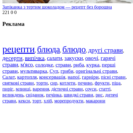
Запіканка з тертим шоколадом — рецепт без борошна
221
0
0
Реклама
рецепти
блюда
блюдо
другі страви
,
,
,
,
десерти
випічка
салати
закуски
овочі
гарячі
,
,
,
,
,
страви
м'ясо
солодке
страви
риба
курка
перші
,
,
,
,
,
,
страви
мультиварка
Суп
гриби
оригінальні страви
,
,
,
,
,
Салат
картопля
консервація
напої
гарніри
пісні страви
,
,
,
,
,
,
святкові страви
торти
сир
котлети
печиво
фрукти
піца
,
,
,
,
,
,
,
пиріг
млинці
варення
дієтичні страви
соуси
статті
,
,
,
,
,
,
великдень
сніданок
печінка
швидкі страви
рис
дитячі
,
,
,
,
,
страви
,
кекси
,
торт
,
хліб
,
морепродукти
,
макарони