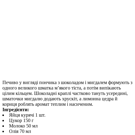
Печиво у вигляді пончика з шоколадом і мигдалем формують з
одного великого шматка м’якого тіста, а потім випікають
цілим кільцем. Шоколадні краплі частково тануть усередині,
шматочки мигдалю додають хрускіт, а лимонна цедра й
кориця роблять аромат теплим і насиченим.
Інгредієнти:
Яйця курячі 1 шт.
Цукор 150 г
Молоко 50 мл
Олія 70 мл