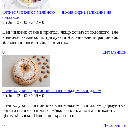
Фітнес-чизкейк з малиною — ніжна сирна запіканка на
сніданок
26-Jun, 07:00
•
242
•
0
Цей чизкейк стане в пригоді, якщо хочеться солодкого, але
водночас важливо підтримувати збалансований раціон або
збільшити кількість білка в меню.
0
Детальніше
Печиво у вигляді пончика з шоколадом і мигдалем
25-Jun, 09:00
•
259
•
0
Печиво у вигляді пончика з шоколадом і мигдалем формують з
одного великого шматка м’якого тіста, а потім випікають
цілим кільцем. Шоколадні краплі час...
0
Детальніше