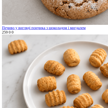
Печиво у вигляді пончика з шоколадом і мигдалем
259
0
0