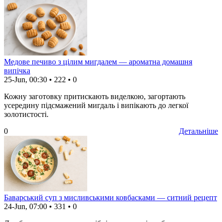
Медове печиво з цілим мигдалем — ароматна домашня
випічка
25-Jun, 00:30
•
222
•
0
Кожну заготовку притискають виделкою, загортають
усередину підсмажений мигдаль і випікають до легкої
золотистості.
0
Детальніше
Баварський суп з мисливськими ковбасками — ситний рецепт
24-Jun, 07:00
•
331
•
0