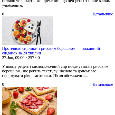
ноткою чилі настільки ефектний, що цей рецепт стане вашим
улюбленим.
0
Детальніше
Протеїнові сирники з рисовим борошном — поживний
сніданок за 20 хвилин
27-Jun, 09:00
•
257
•
0
У цьому рецепті кисломолочний сир поєднується з рисовим
борошном, яке робить текстуру ніжною та допомагає
сформувати рівні заготовки. Після обсмаження...
0
Детальніше