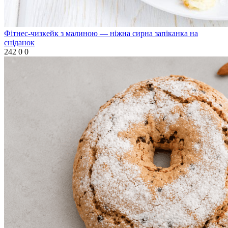
Фітнес-чизкейк з малиною — ніжна сирна запіканка на
сніданок
242
0
0