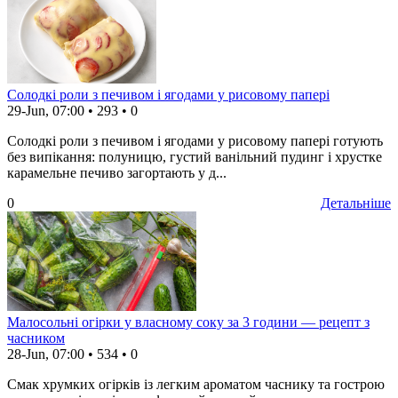
Солодкі роли з печивом і ягодами у рисовому папері
29-Jun, 07:00
•
293
•
0
Солодкі роли з печивом і ягодами у рисовому папері готують
без випікання: полуницю, густий ванільний пудинг і хрустке
карамельне печиво загортають у д...
0
Детальніше
Малосольні огірки у власному соку за 3 години — рецепт з
часником
28-Jun, 07:00
•
534
•
0
Смак хрумких огірків із легким ароматом часнику та гострою