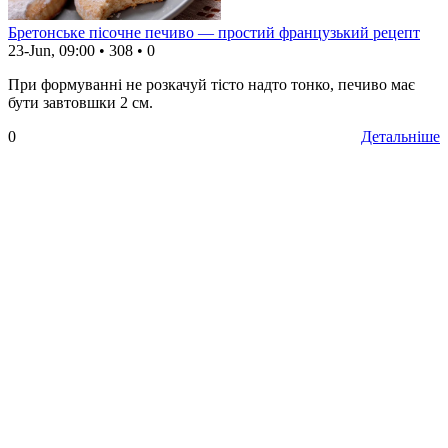
Бретонське пісочне печиво — простий французький рецепт
23-Jun, 09:00
•
308
•
0
При формуванні не розкачуй тісто надто тонко, печиво має
бути завтовшки 2 см.
0
Детальніше