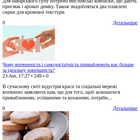
Для баварського супу потрібні мисливські ковбаски, що дають
присмак і аромат димку. Також знадобляться два плавлені
сирки для кремової текстури.
0
Детальніше
Чому впевненість і самодостатність приваблюють нас більше
за ідеальну зовнішність?
23-Jun, 17:27
•
249
•
0
В сучасному світі індустрія краси та соціальні мережі
впевнено заявляють нам, що для того, щоб залишатися
привабливими, успішними та коханими, потрібн...
0
Детальніше