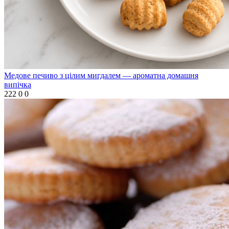
Медове печиво з цілим мигдалем — ароматна домашня
випічка
222
0
0