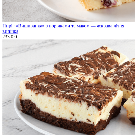
Пиріг «Вишиванка» з порічками та маком — яскрава літня
випічка
233
0
0