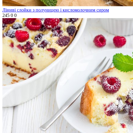
Ліниві слойки з полуницею і кисломолочним сиром
245
0
0