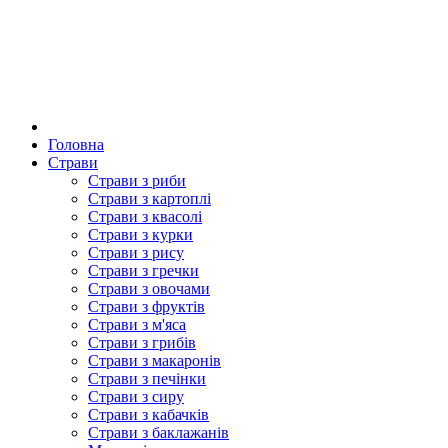
Головна
Страви
Страви з риби
Страви з картоплі
Страви з квасолі
Страви з курки
Страви з рису
Страви з гречки
Страви з овочами
Страви з фруктів
Страви з м'яса
Страви з грибів
Страви з макаронів
Страви з печінки
Страви з сиру
Страви з кабачків
Страви з баклажанів