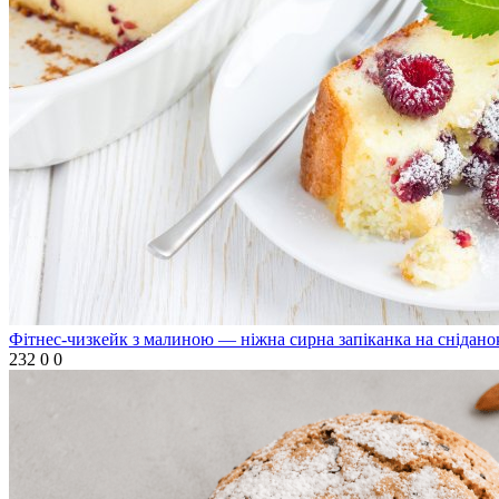
Фітнес-чизкейк з малиною — ніжна сирна запіканка на снідано
232
0
0