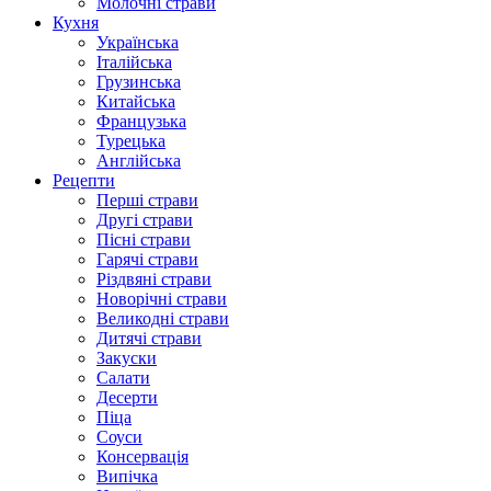
Молочні страви
Кухня
Українська
Італійська
Грузинська
Китайська
Французька
Турецька
Англійська
Рецепти
Перші страви
Другі страви
Пісні страви
Гарячі страви
Різдвяні страви
Новорічні страви
Великодні страви
Дитячі страви
Закуски
Салати
Десерти
Піца
Соуси
Консервація
Випічка