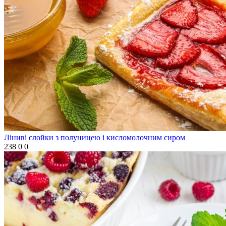
Ліниві слойки з полуницею і кисломолочним сиром
238
0
0