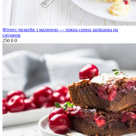
Фітнес-чизкейк з малиною — ніжна сирна запіканка на
сніданок
250
0
0