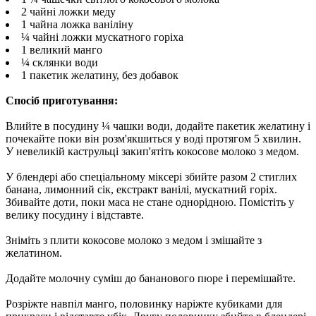
2 чайні ложки меду
1 чайна ложка ваніліну
¼ чайні ложки мускатного горіха
1 великий манго
¼ склянки води
1 пакетик желатину, без добавок
Спосіб приготування:
Влийте в посудину ¼ чашки води, додайте пакетик желатину і
почекайте поки він розм'якшиться у воді протягом 5 хвилин.
У невеликій каструльці закип'ятіть кокосове молоко з медом.
У блендері або спеціальному міксері збийте разом 2 стиглих
банана, лимонний сік, екстракт ванілі, мускатний горіх.
Збивайте доти, поки маса не стане однорідною. Помістіть у
велику посудину і відставте.
Зніміть з плити кокосове молоко з медом і змішайте з
желатином.
Додайте молочну суміш до бананового пюре і перемішайте.
Розріжте навпіл манго, половинку наріжте кубиками для