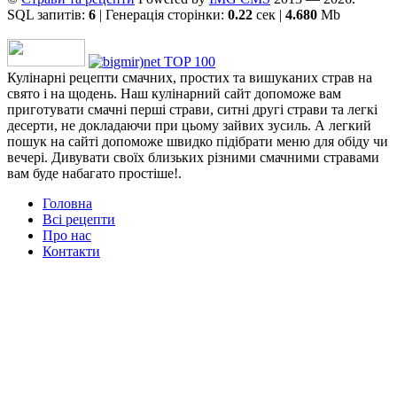
SQL запитів:
6
| Генерація сторінки:
0.22
сек |
4.680
Mb
Кулінарні рецепти смачних, простих та вишуканих страв на
свято і на щодень. Наш кулінарний сайт допоможе вам
приготувати смачні перші страви, ситні другі страви та легкі
десерти, не докладаючи при цьому зайвих зусиль. А легкий
пошук на сайті допоможе швидко підібрати меню для обіду чи
вечері. Дивувати своїх близьких різними смачними стравами
вам буде набагато простіше!.
Головна
Всі рецепти
Про нас
Контакти