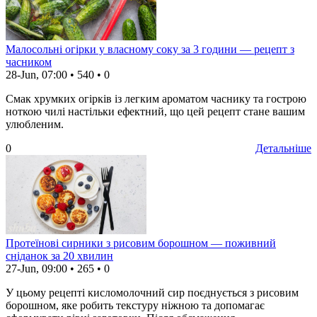
Малосольні огірки у власному соку за 3 години — рецепт з
часником
28-Jun, 07:00
•
540
•
0
Смак хрумких огірків із легким ароматом часнику та гострою
ноткою чилі настільки ефектний, що цей рецепт стане вашим
улюбленим.
0
Детальніше
Протеїнові сирники з рисовим борошном — поживний
сніданок за 20 хвилин
27-Jun, 09:00
•
265
•
0
У цьому рецепті кисломолочний сир поєднується з рисовим
борошном, яке робить текстуру ніжною та допомагає