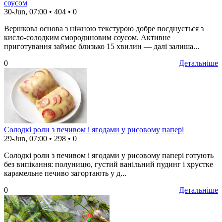
соусом
30-Jun, 07:00
•
404
•
0
Вершкова основа з ніжною текстурою добре поєднується з
кисло-солодким смородиновим соусом. Активне
приготування займає близько 15 хвилин — далі залиша...
0
Детальніше
Солодкі роли з печивом і ягодами у рисовому папері
29-Jun, 07:00
•
298
•
0
Солодкі роли з печивом і ягодами у рисовому папері готують
без випікання: полуницю, густий ванільний пудинг і хрустке
карамельне печиво загортають у д...
0
Детальніше