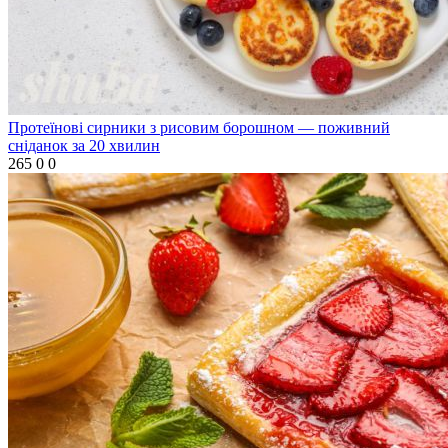
Протеїнові сирники з рисовим борошном — поживний
сніданок за 20 хвилин
265
0
0