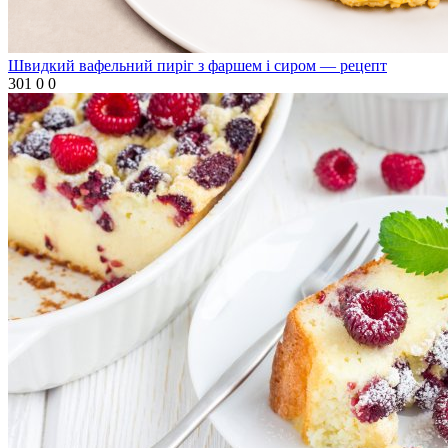
Швидкий вафельний пиріг з фаршем і сиром — рецепт
301
0
0