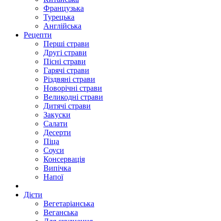
Французька
Турецька
Англійська
Рецепти
Перші страви
Другі страви
Пісні страви
Гарячі страви
Різдвяні страви
Новорічні страви
Великодні страви
Дитячі страви
Закуски
Салати
Десерти
Піца
Соуси
Консервація
Випічка
Напої
Дієти
Вегетаріанська
Веганська