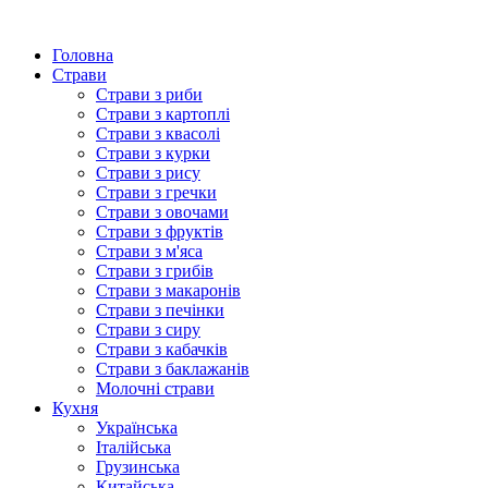
Головна
Страви
Страви з риби
Страви з картоплі
Страви з квасолі
Страви з курки
Страви з рису
Страви з гречки
Страви з овочами
Страви з фруктів
Страви з м'яса
Страви з грибів
Страви з макаронів
Страви з печінки
Страви з сиру
Страви з кабачків
Страви з баклажанів
Молочні страви
Кухня
Українська
Італійська
Грузинська
Китайська