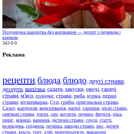
Полунична шарлотка без випікання — десерт з печивом і
кремом
343
0
0
Реклама
рецепти
блюда
блюдо
другі страви
,
,
,
,
десерти
випічка
салати
закуски
овочі
гарячі
,
,
,
,
,
страви
м'ясо
солодке
страви
риба
курка
перші
,
,
,
,
,
,
страви
мультиварка
Суп
гриби
оригінальні страви
,
,
,
,
,
Салат
картопля
консервація
напої
гарніри
пісні страви
,
,
,
,
,
,
святкові страви
торти
сир
котлети
печиво
фрукти
піца
,
,
,
,
,
,
,
пиріг
млинці
варення
дієтичні страви
соуси
статті
,
,
,
,
,
,
великдень
сніданок
печінка
швидкі страви
рис
дитячі
,
,
,
,
,
страви
,
кекси
,
торт
,
хліб
,
морепродукти
,
макарони