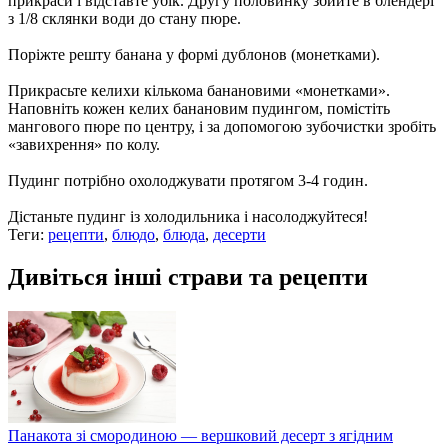
прикраси і відставте убік. Другу половинку збийте в блендері
з 1/8 склянки води до стану пюре.
Поріжте решту банана у формі дублонов (монетками).
Прикрасьте келихи кількома банановими «монетками».
Наповніть кожен келих банановим пудингом, помістіть
мангового пюре по центру, і за допомогою зубочистки зробіть
«завихрення» по колу.
Пудинг потрібно охолоджувати протягом 3-4 годин.
Дістаньте пудинг із холодильника і насолоджуйтеся!
Теги:
рецепти
,
блюдо
,
блюда
,
десерти
Дивіться інші страви та рецепти
Панакота зі смородиною — вершковий десерт з ягідним