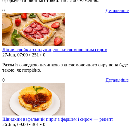
сформувати рівні заготовки. Після обсмаження...
0
Детальніше
Ліниві слойки з полуницею і кисломолочним сиром
27-Jun, 07:00
•
251
•
0
Разом із солодкою начинкою з кисломолочного сиру вона буде
такою, як потрібно.
0
Детальніше
Швидкий вафельний пиріг з фаршем і сиром — рецепт
26-Jun, 09:00
•
301
•
0