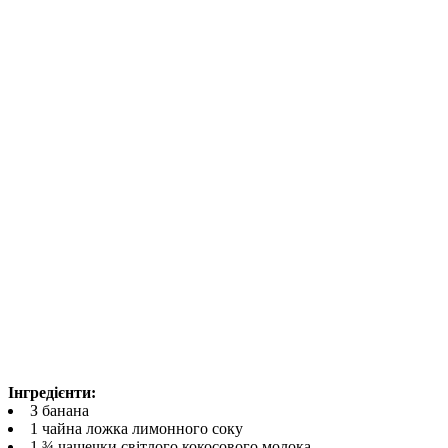
Інгредієнти:
З банана
1 чайна ложка лимонного соку
1 ¾ чашечки світлого кокосового молока