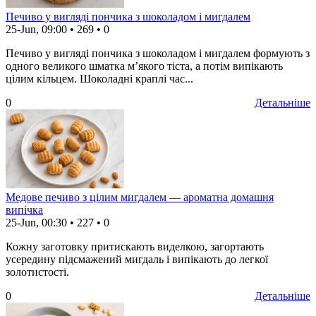
Печиво у вигляді пончика з шоколадом і мигдалем
25-Jun, 09:00
•
269
•
0
Печиво у вигляді пончика з шоколадом і мигдалем формують з
одного великого шматка м’якого тіста, а потім випікають
цілим кільцем. Шоколадні краплі час...
0
Детальніше
Медове печиво з цілим мигдалем — ароматна домашня
випічка
25-Jun, 00:30
•
227
•
0
Кожну заготовку притискають виделкою, загортають
усередину підсмажений мигдаль і випікають до легкої
золотистості.
0
Детальніше