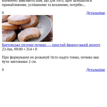
впевнено заявляють нам, що для того, щоб залишатися
привабливими, успішними та коханими, потрібн...
0
Детальніше
Бретонське пісочне печиво — простий французький рецепт
23-Jun, 09:00
•
314
•
0
При формуванні не розкачуй тісто надто тонко, печиво має
бути завтовшки 2 см.
0
Детальніше