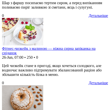
Шар з фаршу посипаємо тертим сиром, а перед випіканням
поливаємо пиріг заливкою зі сметани, яєць і сулугуні.
0
Детальніше
Фітнес-чизкейк з малиною — ніжна сирна запіканка на
сніданок
26-Jun, 07:00
•
250
•
0
Цей чизкейк стане в пригоді, якщо хочеться солодкого, але
водночас важливо підтримувати збалансований раціон або
збільшити кількість білка в меню.
0
Детальніше