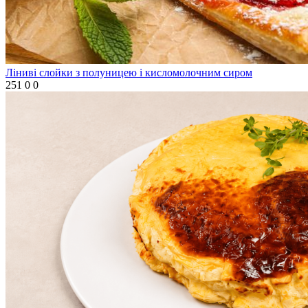
Ліниві слойки з полуницею і кисломолочним сиром
251
0
0