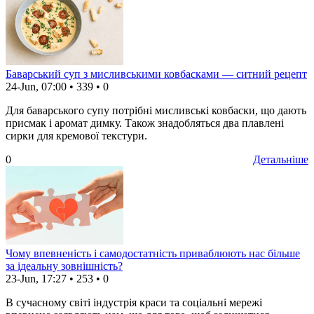
Баварський суп з мисливськими ковбасками — ситний рецепт
24-Jun, 07:00
•
339
•
0
Для баварського супу потрібні мисливські ковбаски, що дають
присмак і аромат димку. Також знадобляться два плавлені
сирки для кремової текстури.
0
Детальніше
Чому впевненість і самодостатність приваблюють нас більше
за ідеальну зовнішність?
23-Jun, 17:27
•
253
•
0
В сучасному світі індустрія краси та соціальні мережі