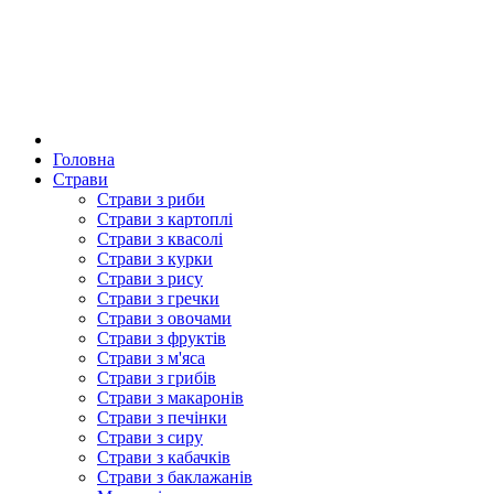
Головна
Страви
Страви з риби
Страви з картоплі
Страви з квасолі
Страви з курки
Страви з рису
Страви з гречки
Страви з овочами
Страви з фруктів
Страви з м'яса
Страви з грибів
Страви з макаронів
Страви з печінки
Страви з сиру
Страви з кабачків
Страви з баклажанів