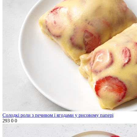
Солодкі роли з печивом і ягодами у рисовому папері
293
0
0