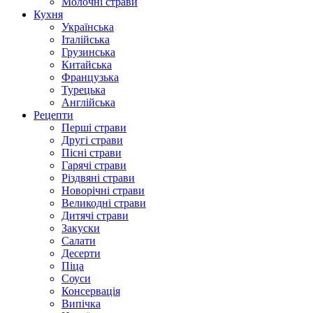
Молочні страви
Кухня
Українська
Італійська
Грузинська
Китайська
Французька
Турецька
Англійська
Рецепти
Перші страви
Другі страви
Пісні страви
Гарячі страви
Різдвяні страви
Новорічні страви
Великодні страви
Дитячі страви
Закуски
Салати
Десерти
Піца
Соуси
Консервація
Випічка