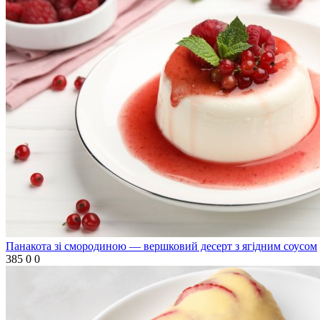
Панакота зі смородиною — вершковий десерт з ягідним соусом
385
0
0