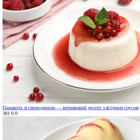
Панакота зі смородиною — вершковий десерт з ягідним соусом
381
0
0