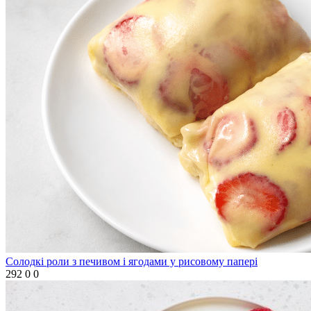
Солодкі роли з печивом і ягодами у рисовому папері
292
0
0