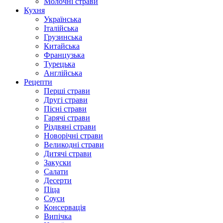
Молочні страви
Кухня
Українська
Італійська
Грузинська
Китайська
Французька
Турецька
Англійська
Рецепти
Перші страви
Другі страви
Пісні страви
Гарячі страви
Різдвяні страви
Новорічні страви
Великодні страви
Дитячі страви
Закуски
Салати
Десерти
Піца
Соуси
Консервація
Випічка