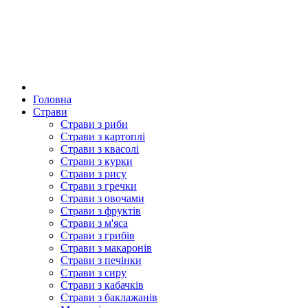
Головна
Страви
Страви з риби
Страви з картоплі
Страви з квасолі
Страви з курки
Страви з рису
Страви з гречки
Страви з овочами
Страви з фруктів
Страви з м'яса
Страви з грибів
Страви з макаронів
Страви з печінки
Страви з сиру
Страви з кабачків
Страви з баклажанів