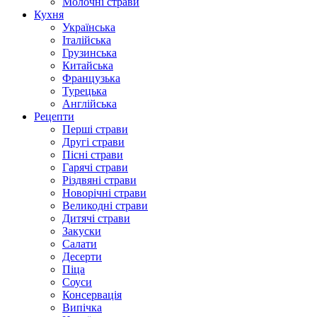
Молочні страви
Кухня
Українська
Італійська
Грузинська
Китайська
Французька
Турецька
Англійська
Рецепти
Перші страви
Другі страви
Пісні страви
Гарячі страви
Різдвяні страви
Новорічні страви
Великодні страви
Дитячі страви
Закуски
Салати
Десерти
Піца
Соуси
Консервація
Випічка