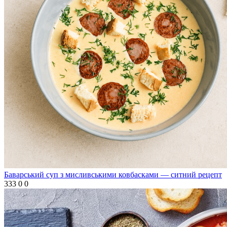
Баварський суп з мисливськими ковбасками — ситний рецепт
333
0
0