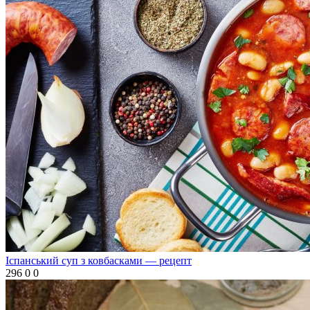
Іспанський суп з ковбасками — рецепт
296
0
0