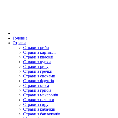
Головна
Страви
Страви з риби
Страви з картоплі
Страви з квасолі
Страви з курки
Страви з рису
Страви з гречки
Страви з овочами
Страви з фруктів
Страви з м'яса
Страви з грибів
Страви з макаронів
Страви з печінки
Страви з сиру
Страви з кабачків
Страви з баклажанів