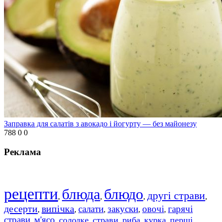
Заправка для салатів з авокадо і йогурту — без майонезу
788
0
0
Реклама
рецепти
блюда
блюдо
другі страви
,
,
,
,
десерти
випічка
салати
закуски
овочі
гарячі
,
,
,
,
,
страви
м'ясо
солодке
страви
риба
курка
перші
,
,
,
,
,
,