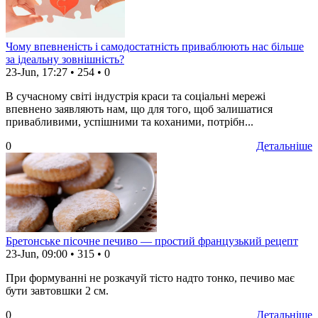
Чому впевненість і самодостатність приваблюють нас більше
за ідеальну зовнішність?
23-Jun, 17:27
•
254
•
0
В сучасному світі індустрія краси та соціальні мережі
впевнено заявляють нам, що для того, щоб залишатися
привабливими, успішними та коханими, потрібн...
0
Детальніше
Бретонське пісочне печиво — простий французький рецепт
23-Jun, 09:00
•
315
•
0
При формуванні не розкачуй тісто надто тонко, печиво має
бути завтовшки 2 см.
0
Детальніше