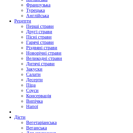
Французька
Турецька
Англійська
Рецепти
Перші страви
Другі страви
Пісні страви
Гарячі страви
Різдвяні страви
Новорічні страви
Великодні страви
Дитячі страви
Закуски
Салати
Десерти
Піца
Соуси
Консервація
Випічка
Напої
Дієти
Вегетаріанська
Веганська