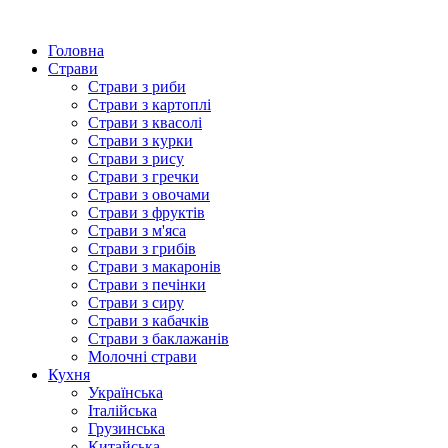
Головна
Страви
Страви з риби
Страви з картоплі
Страви з квасолі
Страви з курки
Страви з рису
Страви з гречки
Страви з овочами
Страви з фруктів
Страви з м'яса
Страви з грибів
Страви з макаронів
Страви з печінки
Страви з сиру
Страви з кабачків
Страви з баклажанів
Молочні страви
Кухня
Українська
Італійська
Грузинська
Китайська