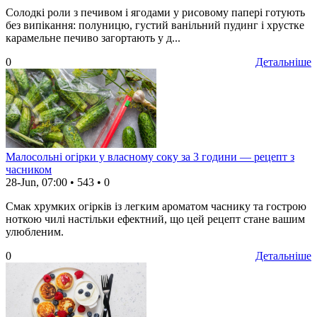
Солодкі роли з печивом і ягодами у рисовому папері готують
без випікання: полуницю, густий ванільний пудинг і хрустке
карамельне печиво загортають у д...
0
Детальніше
Малосольні огірки у власному соку за 3 години — рецепт з
часником
28-Jun, 07:00
•
543
•
0
Смак хрумких огірків із легким ароматом часнику та гострою
ноткою чилі настільки ефектний, що цей рецепт стане вашим
улюбленим.
0
Детальніше