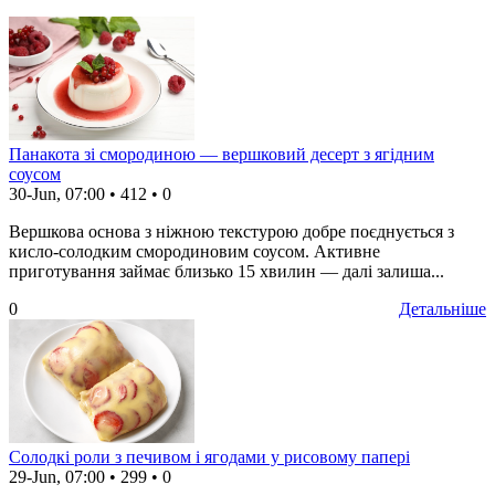
Панакота зі смородиною — вершковий десерт з ягідним
соусом
30-Jun, 07:00
•
412
•
0
Вершкова основа з ніжною текстурою добре поєднується з
кисло-солодким смородиновим соусом. Активне
приготування займає близько 15 хвилин — далі залиша...
0
Детальніше
Солодкі роли з печивом і ягодами у рисовому папері
29-Jun, 07:00
•
299
•
0