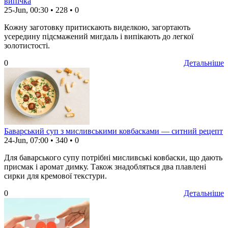
випічка
25-Jun, 00:30
•
228
•
0
Кожну заготовку притискають виделкою, загортають
усередину підсмажений мигдаль і випікають до легкої
золотистості.
0
Детальніше
Баварський суп з мисливськими ковбасками — ситний рецепт
24-Jun, 07:00
•
340
•
0
Для баварського супу потрібні мисливські ковбаски, що дають
присмак і аромат димку. Також знадобляться два плавлені
сирки для кремової текстури.
0
Детальніше