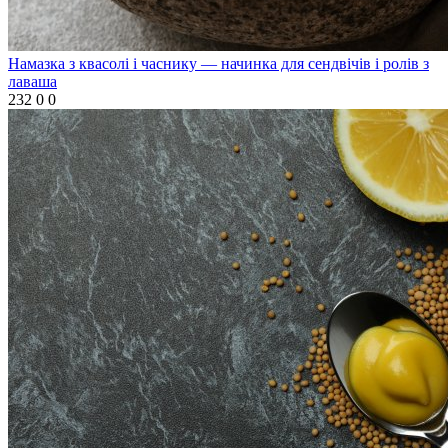
Намазка з квасолі і часнику — начинка для сендвічів і ролів з
лаваша
232
0
0