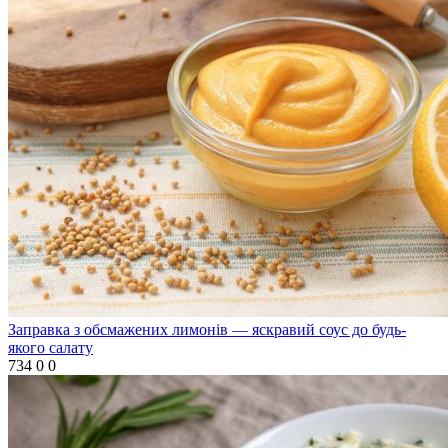
Заправка з обсмажених лимонів — яскравий соус до будь-
якого салату
734
0
0