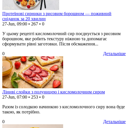
Протеїнові сирники з рисовим борошном — поживний
сніданок за 20 хвилин
27-Jun, 09:00
•
267
•
0
У цьому рецепті кисломолочний сир поєднується з рисовим
борошном, яке робить текстуру ніжною та допомагає
сформувати рівні заготовки. Після обсмаження...
0
Детальніше
Ліниві слойки з полуницею і кисломолочним сиром
27-Jun, 07:00
•
253
•
0
Разом із солодкою начинкою з кисломолочного сиру вона буде
такою, як потрібно.
0
Детальніше