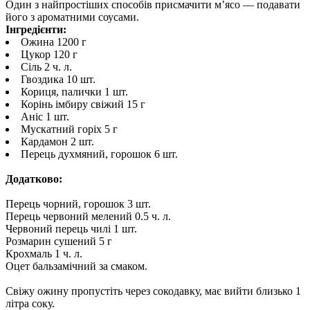
Один з найпростіших способів присмачити м’ясо — подавати
його з ароматними соусами.
Інгредієнти:
Ожина 1200 г
Цукор 120 г
Сіль 2 ч. л.
Гвоздика 10 шт.
Кориця, палички 1 шт.
Корінь імбиру свіжий 15 г
Аніс 1 шт.
Мускатний горіх 5 г
Кардамон 2 шт.
Перець духмяний, горошок 6 шт.
Додатково:
Перець чорний, горошок 3 шт.
Перець червоний мелений 0.5 ч. л.
Червоний перець чилі 1 шт.
Розмарин сушений 5 г
Крохмаль 1 ч. л.
Оцет бальзамічний за смаком.
Свіжу ожину пропустіть через сокодавку, має вийти близько 1
літра соку.