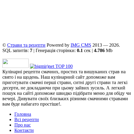
©
Страви та рецепти
Powered by
ІMG CMS
2013 — 2026.
SQL запитів:
7
| Генерація сторінки:
0.1
сек |
4.786
Mb
Кулінарні рецепти смачних, простих та вишуканих страв на
свято і на щодень. Наш кулінарний сайт допоможе вам
приготувати смачні перші страви, ситні другі страви та легкі
десерти, не докладаючи при цьому зайвих зусиль. А легкий
пошук на сайті допоможе швидко підібрати меню для обіду чи
вечері. Дивувати своїх близьких різними смачними стравами
вам буде набагато простіше!.
Головна
Всі рецепти
Про нас
Контакти