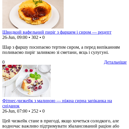
Швидкий вафельний пиріг з фаршем і сиром — рецепт
26-Jun, 09:00
•
302
•
0
Шар з фаршу посипаємо тертим сиром, а перед випіканням
поливаємо пиріг заливкою зі сметани, яєць і сулугуні.
0
Детальніше
Фітнес-чизкейк з малиною — ніжна сирна запіканка на
сніданок
26-Jun, 07:00
•
252
•
0
Цей чизкейк стане в пригоді, якщо хочеться солодкого, але
водночас важливо підтримувати збалансований раціон або