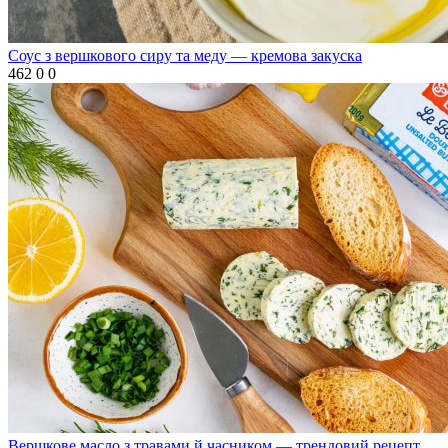
Соус з вершкового сиру та меду — кремова закуска
462
0
0
Вершкове масло з травами й часником — трендовий рецепт