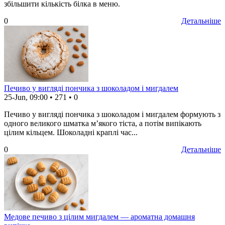
збільшити кількість білка в меню.
0
Детальніше
Печиво у вигляді пончика з шоколадом і мигдалем
25-Jun, 09:00
•
271
•
0
Печиво у вигляді пончика з шоколадом і мигдалем формують з
одного великого шматка м’якого тіста, а потім випікають
цілим кільцем. Шоколадні краплі час...
0
Детальніше
Медове печиво з цілим мигдалем — ароматна домашня