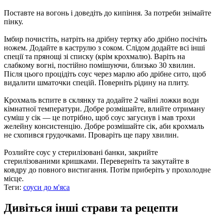
Поставте на вогонь і доведіть до кипіння. За потреби знімайте
пінку.
Імбир почистіть, натріть на дрібну тертку або дрібно посічіть
ножем. Додайте в каструлю з соком. Слідом додайте всі інші
спеції та прянощі зі списку (крім крохмалю). Варіть на
слабкому вогні, постійно помішуючи, близько 30 хвилин.
Після цього процідіть соус через марлю або дрібне сито, щоб
видалити шматочки спецій. Поверніть рідину на плиту.
Крохмаль вспите в склянку та додайте 2 чайні ложки води
кімнатної температури. Добре розмішайте, влийте отриману
суміш у сік — це потрібно, щоб соус загуснув і мав трохи
желейну консистенцію. Добре розмішайте сік, аби крохмаль
не схопився грудочками. Проваріть ще пару хвилин.
Розлийте соус у стерилізовані банки, закрийте
стерилізованими кришками. Переверніть та закутайте в
ковдру до повного вистигання. Потім приберіть у прохолодне
місце.
Теги:
соуси до м'яса
Дивіться інші страви та рецепти