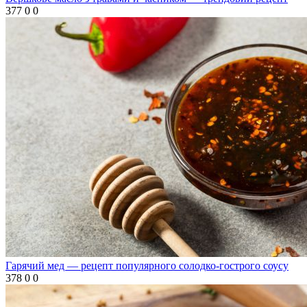
377
0
0
Гарячий мед — рецепт популярного солодко-гострого соусу
378
0
0