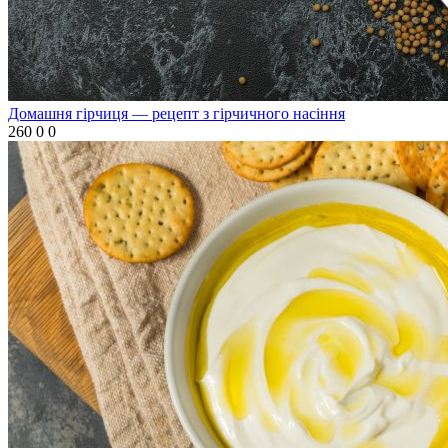
Домашня гірчиця — рецепт з гірчичного насіння
260
0
0