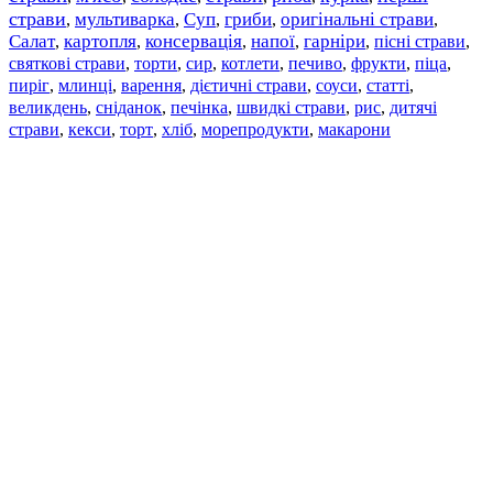
страви
мультиварка
Суп
гриби
оригінальні страви
,
,
,
,
,
Салат
картопля
консервація
напої
гарніри
пісні страви
,
,
,
,
,
,
святкові страви
торти
сир
котлети
печиво
фрукти
піца
,
,
,
,
,
,
,
пиріг
млинці
варення
дієтичні страви
соуси
статті
,
,
,
,
,
,
великдень
сніданок
печінка
швидкі страви
рис
дитячі
,
,
,
,
,
страви
,
кекси
,
торт
,
хліб
,
морепродукти
,
макарони