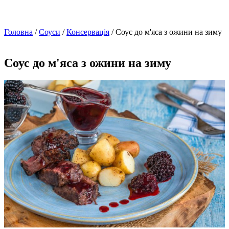
Головна
/
Соуси
/
Консервація
/ Соус до м'яса з ожини на зиму
Соус до м'яса з ожини на зиму