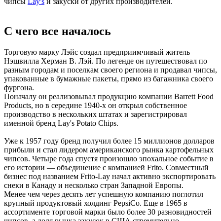
чипсы
Lay's
и закуски от других производителей.
С чего все началось
Торговую марку Лэйс создал предприимчивый житель
Нэшвилла Херман В. Лэй. По легенде он путешествовал по
разным городам и поселкам своего региона и продавал чипсы,
упакованные в бумажные пакеты, прямо из багажника своего
фургона.
Поначалу он реализовывал продукцию компании Barrett Food
Products, но в середине 1940-х он открыл собственное
производство в нескольких штатах и зарегистрировал
именной бренд Lay's Potato Chips.
Уже к 1957 году бренд получил более 15 миллионов долларов
прибыли и стал лидером американского рынка картофельных
чипсов. Четыре года спустя произошло эпохальное событие в
его истории — объединение с компанией Frito. Совместный
бизнес под названием Frito-Lay начал активно экспортировать
снеки в Канаду и несколько стран Западной Европы.
Менее чем через десять лет успешную компанию поглотил
крупный продуктовый холдинг PepsiCo. Еще в 1965 в
ассортименте торговой марки было более 30 разновидностей
чипсов, а доля рынка закусок в США стремительно