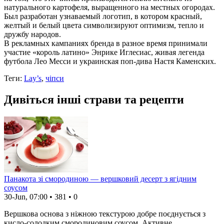
натурального картофеля, выращенного на местных огородах.
Был разработан узнаваемый логотип, в котором красный,
желтый и белый цвета символизируют оптимизм, тепло и
дружбу народов.
В рекламных кампаниях бренда в разное время принимали
участие «король латино» Энрике Иглесиас, живая легенда
футбола Лео Месси и украинская поп-дива Настя Каменских.
Теги:
Lay’s
,
чіпси
Дивіться інші страви та рецепти
Панакота зі смородиною — вершковий десерт з ягідним
соусом
30-Jun, 07:00
•
381
•
0
Вершкова основа з ніжною текстурою добре поєднується з
кисло-солодким смородиновим соусом. Активне