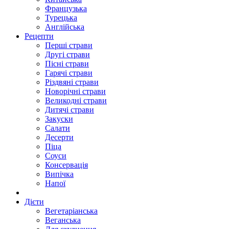
Французька
Турецька
Англійська
Рецепти
Перші страви
Другі страви
Пісні страви
Гарячі страви
Різдвяні страви
Новорічні страви
Великодні страви
Дитячі страви
Закуски
Салати
Десерти
Піца
Соуси
Консервація
Випічка
Напої
Дієти
Вегетаріанська
Веганська