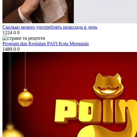
Сколько можно употреблять шоколада в день
1224
0
0
Program dan Kegiatan PAFI Kota Menggala
1489
0
0