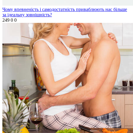
Чому впевненість і самодостатність приваблюють нас більше
за ідеальну зовнішність?
249
0
0