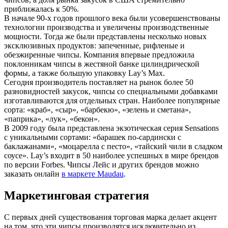
приближалась к 50%.
В начале 90-х годов прошлого века были усовершенствованы
технологии производства и увеличены производственные
мощности. Тогда же были представлены несколько новых
эксклюзивных продуктов: запеченные, рифленые и
обезжиренные чипсы. Компания впервые предложила
поклонникам чипсы в жестяной банке цилиндрической
формы, а также большую упаковку Lay’s Max.
Сегодня производитель поставляет на рынок более 50
разновидностей закусок, чипсы со специальными добавками
изготавливаются для отдельных стран. Наиболее популярные
сорта: «краб», «сыр», «барбекю», «зелень и сметана»,
«паприка», «лук», «бекон».
В 2009 году была представлена экзотическая серия Sensations
с уникальными сортами: «барашек по-сардински с
баклажанами», «моцарелла с песто», «тайский чили в сладком
соусе». Lay’s входит в 50 наиболее успешных в мире брендов
по версии Forbes. Чипсы Лейс и других брендов можно
заказать онлайн
в маркете Maudau
.
Маркетинговая стратегия
С первых дней существования торговая марка делает акцент
на том, что эти чипсы производятся исключительно из