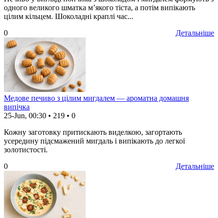
одного великого шматка м’якого тіста, а потім випікають
цілим кільцем. Шоколадні краплі час...
0
Детальніше
Медове печиво з цілим мигдалем — ароматна домашня
випічка
25-Jun, 00:30
•
219
•
0
Кожну заготовку притискають виделкою, загортають
усередину підсмажений мигдаль і випікають до легкої
золотистості.
0
Детальніше