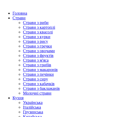
Головна
Страви
Страви з риби
Страви з картоплі
Страви з квасолі
Страви з курки
Страви з рису
Страви з гречки
Страви з овочами
Страви з фруктів
Страви з м'яса
Страви з грибів
Страви з макаронів
Страви з печінки
Страви з сиру
Страви з кабачків
Страви з баклажанів
Молочні страви
Кухня
Українська
Італійська
Грузинська
Китайська