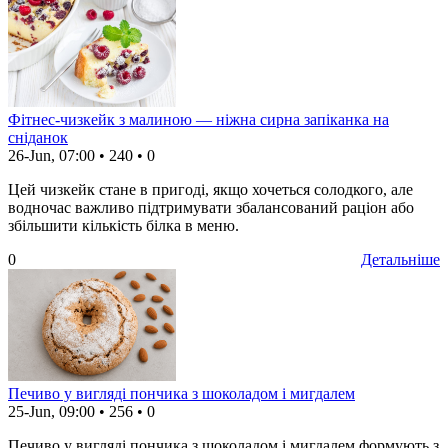
Фітнес-чизкейк з малиною — ніжна сирна запіканка на
сніданок
26-Jun, 07:00
•
240
•
0
Цей чизкейк стане в пригоді, якщо хочеться солодкого, але
водночас важливо підтримувати збалансований раціон або
збільшити кількість білка в меню.
0
Детальніше
Печиво у вигляді пончика з шоколадом і мигдалем
25-Jun, 09:00
•
256
•
0
Печиво у вигляді пончика з шоколадом і мигдалем формують з