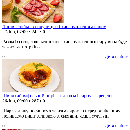
Ліниві слойки з полуницею і кисломолочним сиром
27-Jun, 07:00
•
242
•
0
Разом із солодкою начинкою з кисломолочного сиру вона буде
такою, як потрібно.
0
Детальніше
Швидкий вафельний пиріг з фаршем і сиром — рецепт
26-Jun, 09:00
•
287
•
0
Шар з фаршу посипаємо тертим сиром, а перед випіканням
поливаємо пиріг заливкою зі сметани, яєць і сулугуні.
0
Детальніше