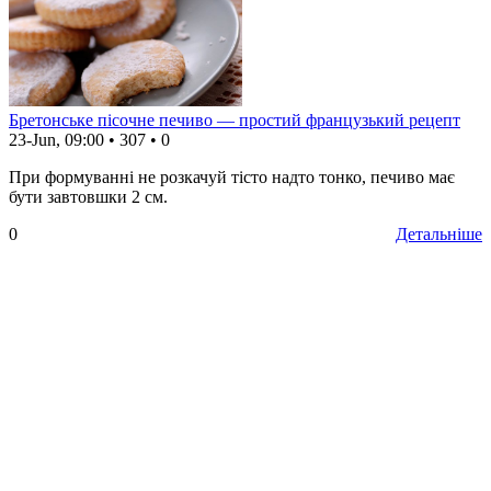
Бретонське пісочне печиво — простий французький рецепт
23-Jun, 09:00
•
307
•
0
При формуванні не розкачуй тісто надто тонко, печиво має
бути завтовшки 2 см.
0
Детальніше