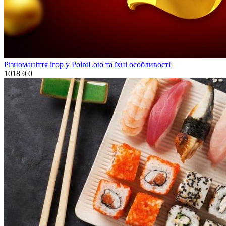
Різноманіття ігор у PointLoto та їхні особливості
1018
0
0