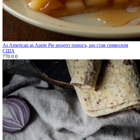
As American as Apple Pie рецепт пирога, що став символом
США
770
0
0