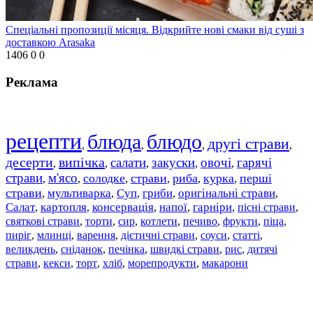
Спеціальні пропозиції місяця. Відкрийте нові смаки від суші з
доставкою Arasaka
1406
0
0
Реклама
рецепти
блюда
блюдо
другі страви
,
,
,
,
десерти
випічка
салати
закуски
овочі
гарячі
,
,
,
,
,
страви
м'ясо
солодке
страви
риба
курка
перші
,
,
,
,
,
,
страви
мультиварка
Суп
гриби
оригінальні страви
,
,
,
,
,
Салат
картопля
консервація
напої
гарніри
пісні страви
,
,
,
,
,
,
святкові страви
торти
сир
котлети
печиво
фрукти
піца
,
,
,
,
,
,
,
пиріг
млинці
варення
дієтичні страви
соуси
статті
,
,
,
,
,
,
великдень
сніданок
печінка
швидкі страви
рис
дитячі
,
,
,
,
,
страви
,
кекси
,
торт
,
хліб
,
морепродукти
,
макарони