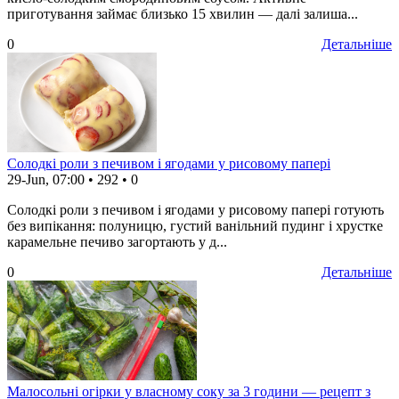
приготування займає близько 15 хвилин — далі залиша...
0
Детальніше
Солодкі роли з печивом і ягодами у рисовому папері
29-Jun, 07:00
•
292
•
0
Солодкі роли з печивом і ягодами у рисовому папері готують
без випікання: полуницю, густий ванільний пудинг і хрустке
карамельне печиво загортають у д...
0
Детальніше
Малосольні огірки у власному соку за 3 години — рецепт з