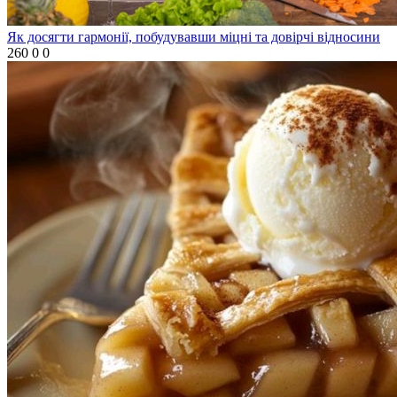
Як досягти гармонії, побудувавши міцні та довірчі відносини
260
0
0