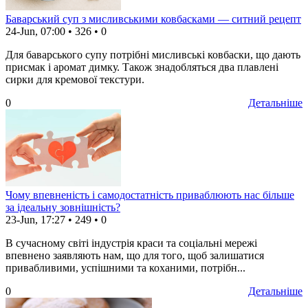
Баварський суп з мисливськими ковбасками — ситний рецепт
24-Jun, 07:00
•
326
•
0
Для баварського супу потрібні мисливські ковбаски, що дають
присмак і аромат димку. Також знадобляться два плавлені
сирки для кремової текстури.
0
Детальніше
Чому впевненість і самодостатність приваблюють нас більше
за ідеальну зовнішність?
23-Jun, 17:27
•
249
•
0
В сучасному світі індустрія краси та соціальні мережі
впевнено заявляють нам, що для того, щоб залишатися
привабливими, успішними та коханими, потрібн...
0
Детальніше