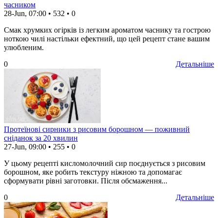
часником
28-Jun, 07:00
•
532
•
0
Смак хрумких огірків із легким ароматом часнику та гострою
ноткою чилі настільки ефектний, що цей рецепт стане вашим
улюбленим.
0
Детальніше
Протеїнові сирники з рисовим борошном — поживний
сніданок за 20 хвилин
27-Jun, 09:00
•
255
•
0
У цьому рецепті кисломолочний сир поєднується з рисовим
борошном, яке робить текстуру ніжною та допомагає
сформувати рівні заготовки. Після обсмаження...
0
Детальніше