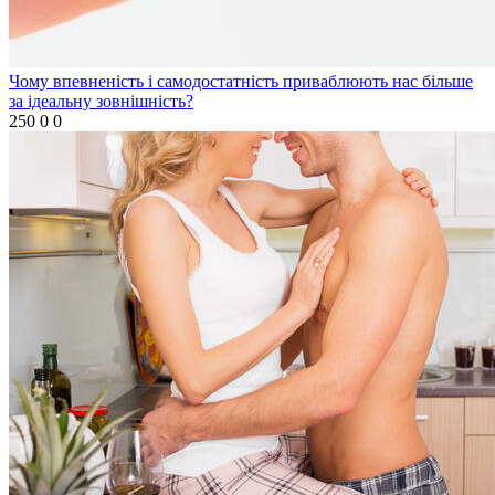
Чому впевненість і самодостатність приваблюють нас більше
за ідеальну зовнішність?
250
0
0