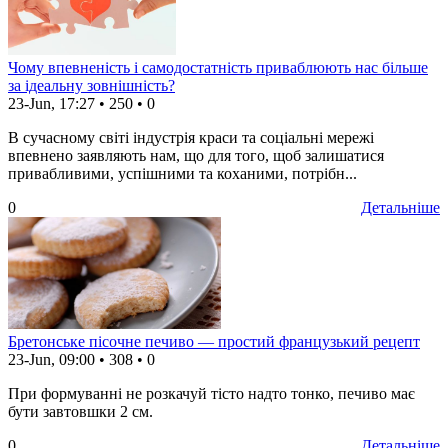
Чому впевненість і самодостатність приваблюють нас більше
за ідеальну зовнішність?
23-Jun, 17:27
•
250
•
0
В сучасному світі індустрія краси та соціальні мережі
впевнено заявляють нам, що для того, щоб залишатися
привабливими, успішними та коханими, потрібн...
0
Детальніше
Бретонське пісочне печиво — простий французький рецепт
23-Jun, 09:00
•
308
•
0
При формуванні не розкачуй тісто надто тонко, печиво має
бути завтовшки 2 см.
0
Детальніше