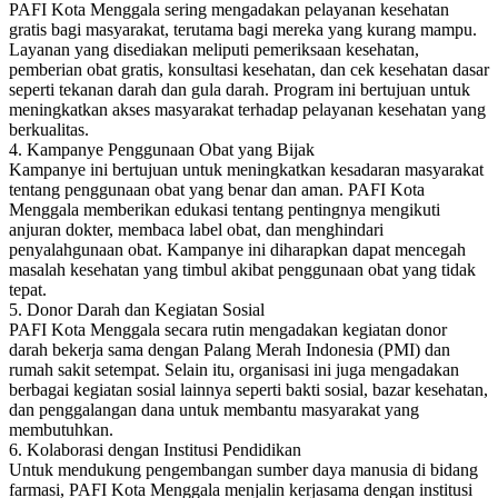
PAFI Kota Menggala sering mengadakan pelayanan kesehatan
gratis bagi masyarakat, terutama bagi mereka yang kurang mampu.
Layanan yang disediakan meliputi pemeriksaan kesehatan,
pemberian obat gratis, konsultasi kesehatan, dan cek kesehatan dasar
seperti tekanan darah dan gula darah. Program ini bertujuan untuk
meningkatkan akses masyarakat terhadap pelayanan kesehatan yang
berkualitas.
4. Kampanye Penggunaan Obat yang Bijak
Kampanye ini bertujuan untuk meningkatkan kesadaran masyarakat
tentang penggunaan obat yang benar dan aman. PAFI Kota
Menggala memberikan edukasi tentang pentingnya mengikuti
anjuran dokter, membaca label obat, dan menghindari
penyalahgunaan obat. Kampanye ini diharapkan dapat mencegah
masalah kesehatan yang timbul akibat penggunaan obat yang tidak
tepat.
5. Donor Darah dan Kegiatan Sosial
PAFI Kota Menggala secara rutin mengadakan kegiatan donor
darah bekerja sama dengan Palang Merah Indonesia (PMI) dan
rumah sakit setempat. Selain itu, organisasi ini juga mengadakan
berbagai kegiatan sosial lainnya seperti bakti sosial, bazar kesehatan,
dan penggalangan dana untuk membantu masyarakat yang
membutuhkan.
6. Kolaborasi dengan Institusi Pendidikan
Untuk mendukung pengembangan sumber daya manusia di bidang
farmasi, PAFI Kota Menggala menjalin kerjasama dengan institusi