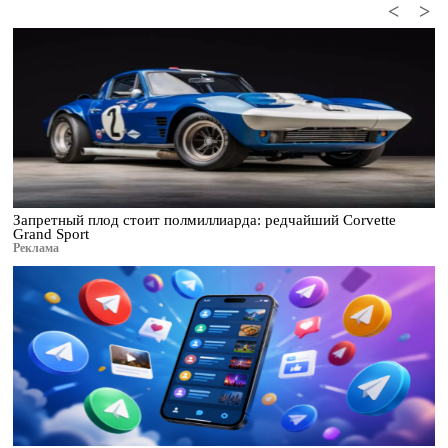
<
>
Запретный плод стоит полмиллиарда: редчайший Corvette
Grand Sport
Реклама