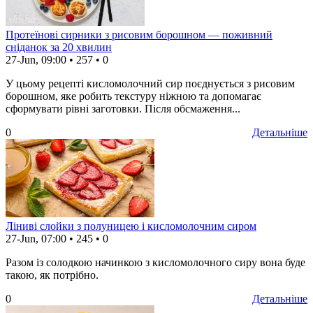
Протеїнові сирники з рисовим борошном — поживний
сніданок за 20 хвилин
27-Jun, 09:00
•
257
•
0
У цьому рецепті кисломолочний сир поєднується з рисовим
борошном, яке робить текстуру ніжною та допомагає
сформувати рівні заготовки. Після обсмаження...
0
Детальніше
Ліниві слойки з полуницею і кисломолочним сиром
27-Jun, 07:00
•
245
•
0
Разом із солодкою начинкою з кисломолочного сиру вона буде
такою, як потрібно.
0
Детальніше