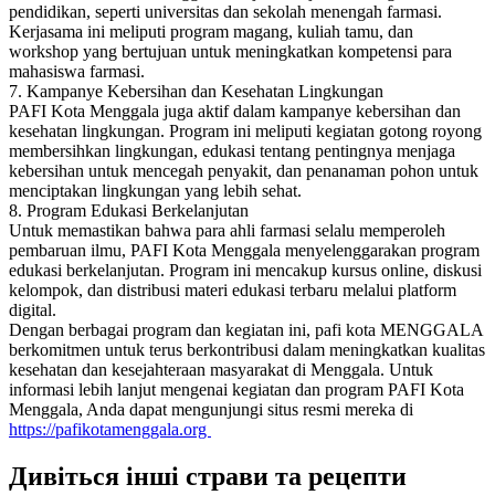
pendidikan, seperti universitas dan sekolah menengah farmasi.
Kerjasama ini meliputi program magang, kuliah tamu, dan
workshop yang bertujuan untuk meningkatkan kompetensi para
mahasiswa farmasi.
7. Kampanye Kebersihan dan Kesehatan Lingkungan
PAFI Kota Menggala juga aktif dalam kampanye kebersihan dan
kesehatan lingkungan. Program ini meliputi kegiatan gotong royong
membersihkan lingkungan, edukasi tentang pentingnya menjaga
kebersihan untuk mencegah penyakit, dan penanaman pohon untuk
menciptakan lingkungan yang lebih sehat.
8. Program Edukasi Berkelanjutan
Untuk memastikan bahwa para ahli farmasi selalu memperoleh
pembaruan ilmu, PAFI Kota Menggala menyelenggarakan program
edukasi berkelanjutan. Program ini mencakup kursus online, diskusi
kelompok, dan distribusi materi edukasi terbaru melalui platform
digital.
Dengan berbagai program dan kegiatan ini, pafi kota MENGGALA
berkomitmen untuk terus berkontribusi dalam meningkatkan kualitas
kesehatan dan kesejahteraan masyarakat di Menggala. Untuk
informasi lebih lanjut mengenai kegiatan dan program PAFI Kota
Menggala, Anda dapat mengunjungi situs resmi mereka di
https://pafikotamenggala.org
Дивіться інші страви та рецепти