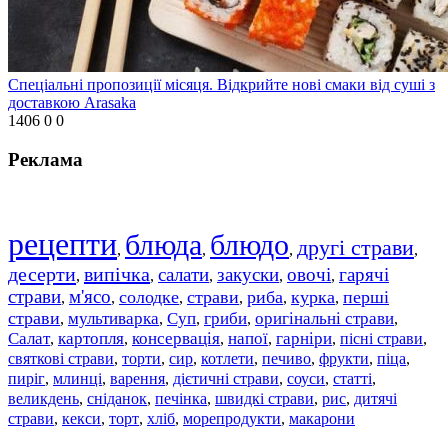
Спеціальні пропозиції місяця. Відкрийте нові смаки від суші з
доставкою Arasaka
1406
0
0
Реклама
рецепти
блюда
блюдо
другі страви
,
,
,
,
десерти
випічка
салати
закуски
овочі
гарячі
,
,
,
,
,
страви
м'ясо
солодке
страви
риба
курка
перші
,
,
,
,
,
,
страви
мультиварка
Суп
гриби
оригінальні страви
,
,
,
,
,
Салат
картопля
консервація
напої
гарніри
пісні страви
,
,
,
,
,
,
святкові страви
торти
сир
котлети
печиво
фрукти
піца
,
,
,
,
,
,
,
пиріг
млинці
варення
дієтичні страви
соуси
статті
,
,
,
,
,
,
великдень
сніданок
печінка
швидкі страви
рис
дитячі
,
,
,
,
,
страви
,
кекси
,
торт
,
хліб
,
морепродукти
,
макарони