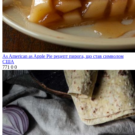
As American as Apple Pie рецепт пирога, що став символом
США
771
0
0