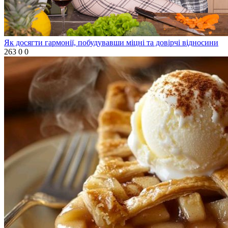
Як досягти гармонії, побудувавши міцні та довірчі відносини
263
0
0