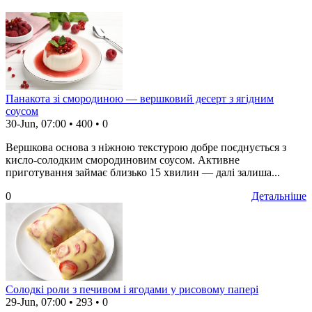
Панакота зі смородиною — вершковий десерт з ягідним
соусом
30-Jun, 07:00
•
400
•
0
Вершкова основа з ніжною текстурою добре поєднується з
кисло-солодким смородиновим соусом. Активне
приготування займає близько 15 хвилин — далі залиша...
0
Детальніше
Солодкі роли з печивом і ягодами у рисовому папері
29-Jun, 07:00
•
293
•
0