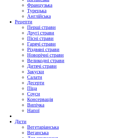
Французька
Турецька
Англійська
Рецепти
Перші страви
Другі страви
Пісні страви
Гарячі страви
Різдвяні страви
Новорічні страви
Великодні страви
Дитячі страви
Закуски
Салати
Десерти
Піца
Соуси
Консервація
Випічка
Напої
Дієти
Вегетаріанська
Веганська