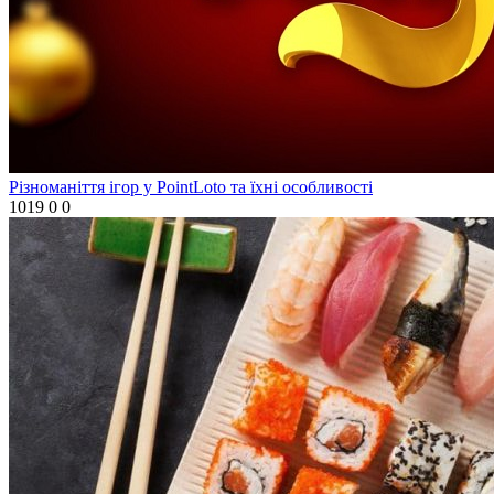
Різноманіття ігор у PointLoto та їхні особливості
1019
0
0