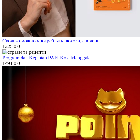
Сколько можно употреблять шоколада в день
1225
0
0
Program dan Kegiatan PAFI Kota Menggala
1491
0
0