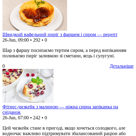
Швидкий вафельний пиріг з фаршем і сиром — рецепт
26-Jun, 09:00
•
292
•
0
Шар з фаршу посипаємо тертим сиром, а перед випіканням
поливаємо пиріг заливкою зі сметани, яєць і сулугуні.
0
Детальніше
Фітнес-чизкейк з малиною — ніжна сирна запіканка на
сніданок
26-Jun, 07:00
•
242
•
0
Цей чизкейк стане в пригоді, якщо хочеться солодкого, але
водночас важливо підтримувати збалансований раціон або