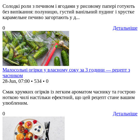
Солодкі роли з печивом і ягодами у рисовому папері готують
без випікання: полуницю, густий ванільний пудинг і хрустке
карамельне печиво загортають у д...
0
Детальніше
Малосольні огірки у власному соку за 3 години — рецепт з
часником
28-Jun, 07:00
•
534
•
0
Смак хрумких огірків із легким ароматом часнику та гострою
ноткою чилі настільки ефектний, що цей рецепт стане вашим
улюбленим.
0
Детальніше