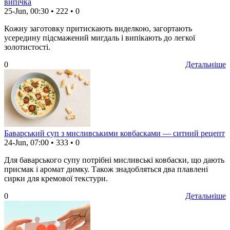
випічка
25-Jun, 00:30
•
222
•
0
Кожну заготовку притискають виделкою, загортають
усередину підсмажений мигдаль і випікають до легкої
золотистості.
0
Детальніше
Баварський суп з мисливськими ковбасками — ситний рецепт
24-Jun, 07:00
•
333
•
0
Для баварського супу потрібні мисливські ковбаски, що дають
присмак і аромат димку. Також знадобляться два плавлені
сирки для кремової текстури.
0
Детальніше