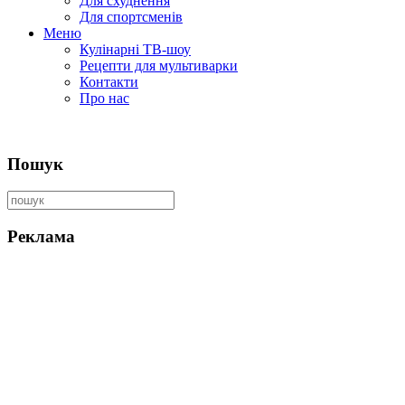
Для схуднення
Для спортсменів
Меню
Кулінарні ТВ-шоу
Рецепти для мультиварки
Контакти
Про нас
Пошук
Реклама