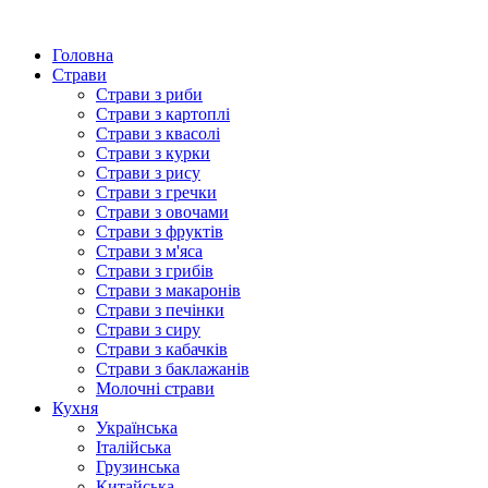
Головна
Страви
Страви з риби
Страви з картоплі
Страви з квасолі
Страви з курки
Страви з рису
Страви з гречки
Страви з овочами
Страви з фруктів
Страви з м'яса
Страви з грибів
Страви з макаронів
Страви з печінки
Страви з сиру
Страви з кабачків
Страви з баклажанів
Молочні страви
Кухня
Українська
Італійська
Грузинська
Китайська