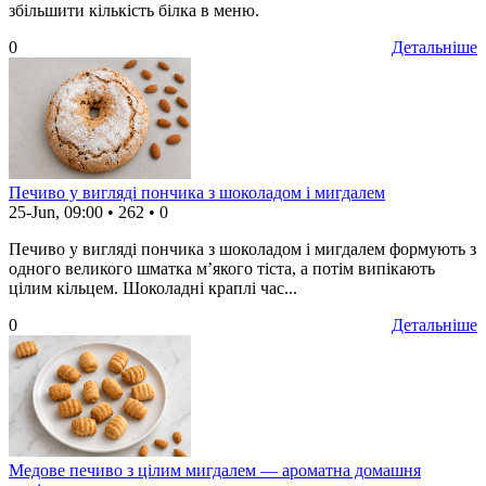
збільшити кількість білка в меню.
0
Детальніше
Печиво у вигляді пончика з шоколадом і мигдалем
25-Jun, 09:00
•
262
•
0
Печиво у вигляді пончика з шоколадом і мигдалем формують з
одного великого шматка м’якого тіста, а потім випікають
цілим кільцем. Шоколадні краплі час...
0
Детальніше
Медове печиво з цілим мигдалем — ароматна домашня