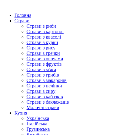
Головна
Страви
Страви з риби
Страви з картоплі
Страви з квасолі
Страви з курки
Страви з рису
Страви з гречки
Страви з овочами
Страви з фруктів
Страви з м'яса
Страви з грибів
Страви з макаронів
Страви з печінки
Страви з сиру
Страви з кабачків
Страви з баклажанів
Молочні страви
Кухня
Українська
Італійська
Грузинська
Китайська