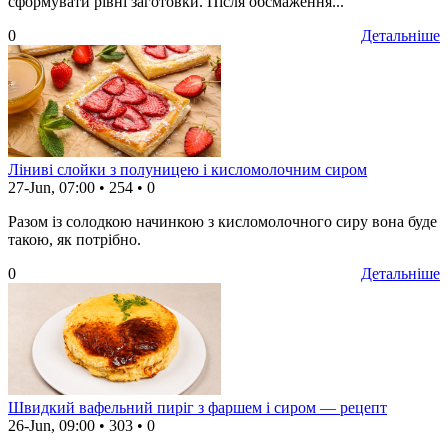
сформувати рівні заготовки. Після обсмаження...
0
Детальніше
Ліниві слойки з полуницею і кисломолочним сиром
27-Jun, 07:00
•
254
•
0
Разом із солодкою начинкою з кисломолочного сиру вона буде
такою, як потрібно.
0
Детальніше
Швидкий вафельний пиріг з фаршем і сиром — рецепт
26-Jun, 09:00
•
303
•
0