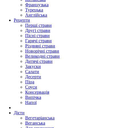
Французька
Турецька
Англійська
Рецепти
Перші страви
Другі страви
Пісні страви
Гарячі страви
Різдвяні страви
Новорічні страви
Великодні страви
Дитячі страви
Закуски
Салати
Десерти
Піца
Соуси
Консервація
Випічка
Напої
Дієти
Вегетаріанська
Веганська