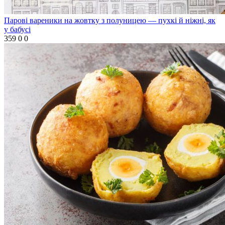
Парові вареники на жовтку з полуницею — пухкі й ніжні, як
у бабусі
359
0
0