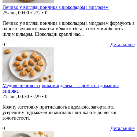
Печиво у вигляді пончика з шоколадом і мигдалем
25-Jun, 09:00
•
272
•
0
Печиво у вигляді пончика з шоколадом і мигдалем формують з
одного великого шматка м’якого тіста, а потім випікають
цілим кільцем. Шоколадні краплі час...
0
Детальніше
Медове печиво з цілим мигдалем — ароматна домашня
випічка
25-Jun, 00:30
•
229
•
0
Кожну заготовку притискають виделкою, загортають
усередину підсмажений мигдаль і випікають до легкої
золотистості.
0
Детальніше