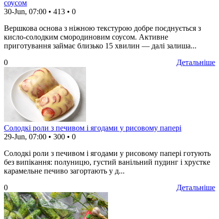
соусом
30-Jun, 07:00
•
413
•
0
Вершкова основа з ніжною текстурою добре поєднується з
кисло-солодким смородиновим соусом. Активне
приготування займає близько 15 хвилин — далі залиша...
0
Детальніше
Солодкі роли з печивом і ягодами у рисовому папері
29-Jun, 07:00
•
300
•
0
Солодкі роли з печивом і ягодами у рисовому папері готують
без випікання: полуницю, густий ванільний пудинг і хрустке
карамельне печиво загортають у д...
0
Детальніше