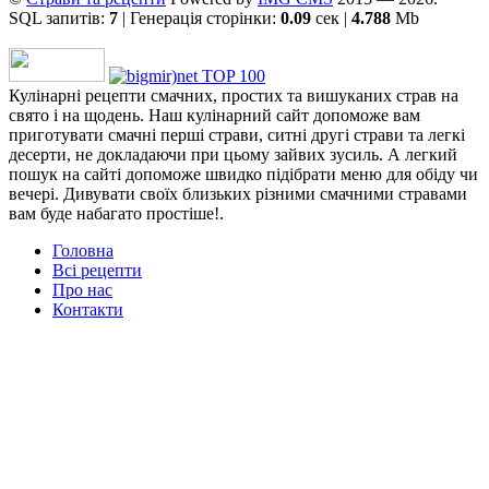
SQL запитів:
7
| Генерація сторінки:
0.09
сек |
4.788
Mb
Кулінарні рецепти смачних, простих та вишуканих страв на
свято і на щодень. Наш кулінарний сайт допоможе вам
приготувати смачні перші страви, ситні другі страви та легкі
десерти, не докладаючи при цьому зайвих зусиль. А легкий
пошук на сайті допоможе швидко підібрати меню для обіду чи
вечері. Дивувати своїх близьких різними смачними стравами
вам буде набагато простіше!.
Головна
Всі рецепти
Про нас
Контакти