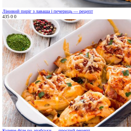
Лінивий пиріг з лаваша і печериць — рецепт
435
0
0
Куряче філе по-арабськи — простий рецепт