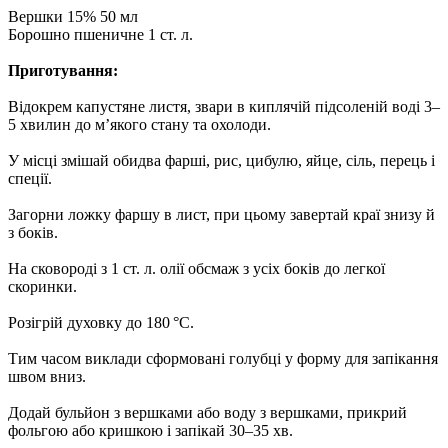
Вершки 15% 50 мл
Борошно пшеничне 1 ст. л.
Приготування:
Відокрем капустяне листя, звари в киплячій підсоленій воді 3–
5 хвилин до м’якого стану та охолоди.
У місці змішай обидва фарші, рис, цибулю, яйце, сіль, перець і
спеції.
Загорни ложку фаршу в лист, при цьому завертай краї знизу й
з боків.
На сковороді з 1 ст. л. олії обсмаж з усіх боків до легкої
скоринки.
Розігрій духовку до 180 °C.
Тим часом виклади сформовані голубці у форму для запікання
швом вниз.
Додай бульйон з вершками або воду з вершками, прикрий
фольгою або кришкою і запікай 30–35 хв.