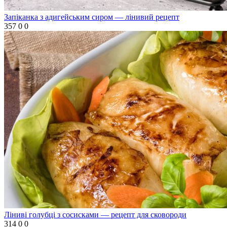
Запіканка з адигейським сиром — лінивий рецепт
357
0
0
Ліниві голубці з сосисками — рецепт для сковороди
314
0
0