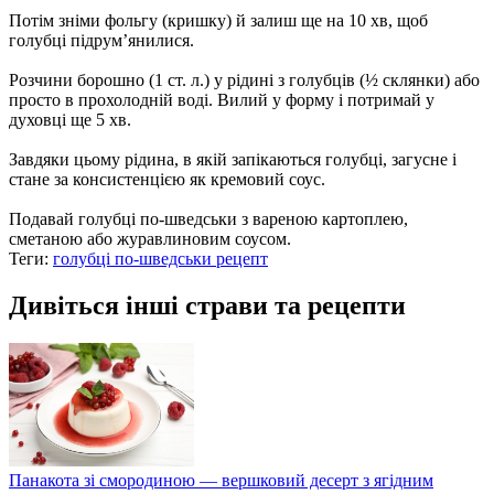
Потім зніми фольгу (кришку) й залиш ще на 10 хв, щоб
голубці підрум’янилися.
Розчини борошно (1 ст. л.) у рідині з голубців (½ склянки) або
просто в прохолодній воді. Вилий у форму і потримай у
духовці ще 5 хв.
Завдяки цьому рідина, в якій запікаються голубці, загусне і
стане за консистенцією як кремовий соус.
Подавай голубці по-шведськи з вареною картоплею,
сметаною або журавлиновим соусом.
Теги:
голубці по-шведськи рецепт
Дивіться інші страви та рецепти
Панакота зі смородиною — вершковий десерт з ягідним