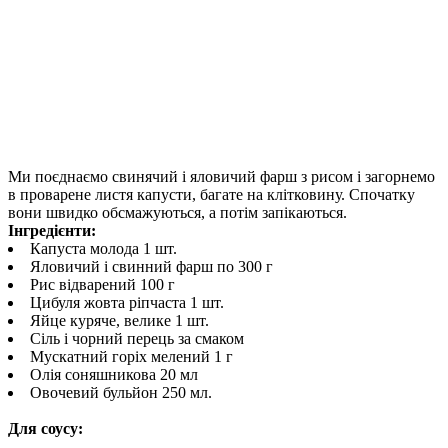
Ми поєднаємо свинячий і яловичий фарш з рисом і загорнемо
в проварене листя капусти, багате на клітковину. Спочатку
вони швидко обсмажуються, а потім запікаються.
Інгредієнти:
Капуста молода 1 шт.
Яловичий і свинний фарш по 300 г
Рис відварений 100 г
Цибуля жовта ріпчаста 1 шт.
Яйце куряче, велике 1 шт.
Сіль і чорний перець за смаком
Мускатний горіх мелений 1 г
Олія соняшникова 20 мл
Овочевий бульйон 250 мл.
Для соусу: