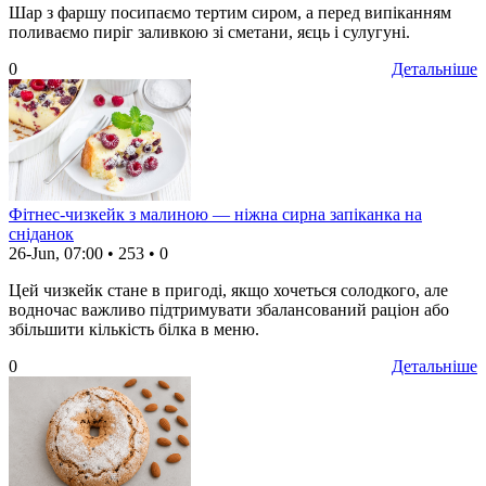
Шар з фаршу посипаємо тертим сиром, а перед випіканням
поливаємо пиріг заливкою зі сметани, яєць і сулугуні.
0
Детальніше
Фітнес-чизкейк з малиною — ніжна сирна запіканка на
сніданок
26-Jun, 07:00
•
253
•
0
Цей чизкейк стане в пригоді, якщо хочеться солодкого, але
водночас важливо підтримувати збалансований раціон або
збільшити кількість білка в меню.
0
Детальніше