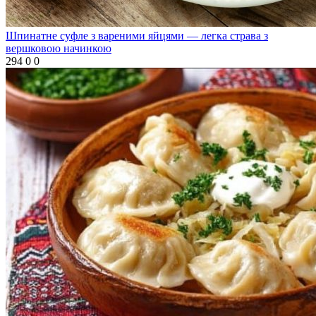
Шпинатне суфле з вареними яйцями — легка страва з
вершковою начинкою
294
0
0