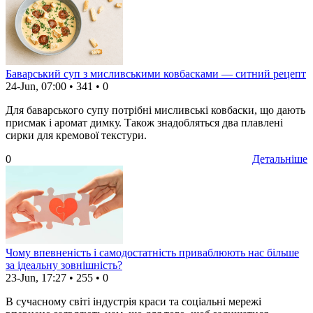
Баварський суп з мисливськими ковбасками — ситний рецепт
24-Jun, 07:00
•
341
•
0
Для баварського супу потрібні мисливські ковбаски, що дають
присмак і аромат димку. Також знадобляться два плавлені
сирки для кремової текстури.
0
Детальніше
Чому впевненість і самодостатність приваблюють нас більше
за ідеальну зовнішність?
23-Jun, 17:27
•
255
•
0
В сучасному світі індустрія краси та соціальні мережі