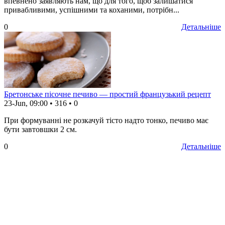
впевнено заявляють нам, що для того, щоб залишатися
привабливими, успішними та коханими, потрібн...
0
Детальніше
Бретонське пісочне печиво — простий французький рецепт
23-Jun, 09:00
•
316
•
0
При формуванні не розкачуй тісто надто тонко, печиво має
бути завтовшки 2 см.
0
Детальніше