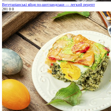
Вегетаріанські яйця по-шотландськи — легкий рецепт
281
0
0