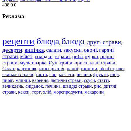
498
0
0
Реклама
рецепти
блюда
блюдо
другі страви
,
,
,
,
десерти
випічка
салати
закуски
овочі
гарячі
,
,
,
,
,
страви
м'ясо
солодке
страви
риба
курка
перші
,
,
,
,
,
,
страви
мультиварка
Суп
гриби
оригінальні страви
,
,
,
,
,
Салат
картопля
консервація
напої
гарніри
пісні страви
,
,
,
,
,
,
святкові страви
торти
сир
котлети
печиво
фрукти
піца
,
,
,
,
,
,
,
пиріг
млинці
варення
дієтичні страви
соуси
статті
,
,
,
,
,
,
великдень
сніданок
печінка
швидкі страви
рис
дитячі
,
,
,
,
,
страви
,
кекси
,
торт
,
хліб
,
морепродукти
,
макарони