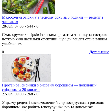
Малосольні огірки у власному соку за 3 години — рецепт з
часником
28-Jun, 07:00
•
544
•
0
Смак хрумких огірків із легким ароматом часнику та гострою
ноткою чилі настільки ефектний, що цей рецепт стане вашим
улюбленим.
0
Детальніше
Протеїнові сирники з рисовим борошном — поживний
сніданок за 20 хвилин
27-Jun, 09:00
•
268
•
0
У цьому рецепті кисломолочний сир поєднується з рисовим
борошном, яке робить текстуру ніжною та допомагає