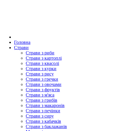
Головна
Страви
Страви з риби
Страви з картоплі
Страви з квасолі
Страви з курки
Страви з рису
Страви з гречки
Страви з овочами
Страви з фруктів
Страви з м'яса
Страви з грибів
Страви з макаронів
Страви з печінки
Страви з сиру
Страви з кабачків
Страви з баклажанів