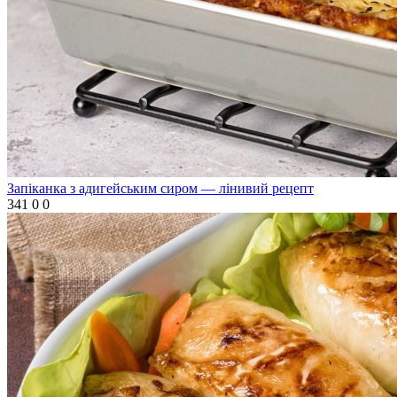
Запіканка з адигейським сиром — лінивий рецепт
341
0
0