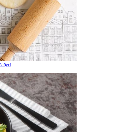
бабусі