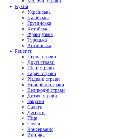
Молочні страви
Кухня
Українська
Італійська
Грузинська
Китайська
Французька
Турецька
Англійська
Рецепти
Перші страви
Другі страви
Пісні страви
Гарячі страви
Різдвяні страви
Новорічні страви
Великодні страви
Дитячі страви
Закуски
Салати
Десерти
Піца
Соуси
Консервація
Випічка