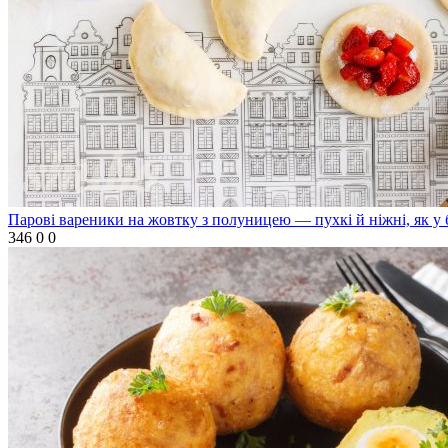
Парові вареники на жовтку з полуницею — пухкі й ніжні, як у 
346
0
0