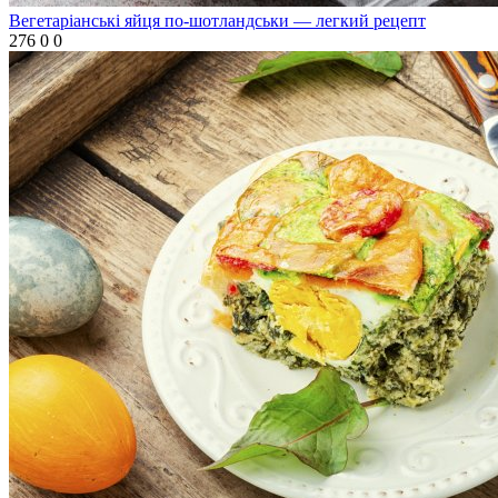
Вегетаріанські яйця по-шотландськи — легкий рецепт
276
0
0