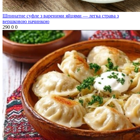
Шпинатне суфле з вареними яйцями — легка страва з
вершковою начинкою
290
0
0