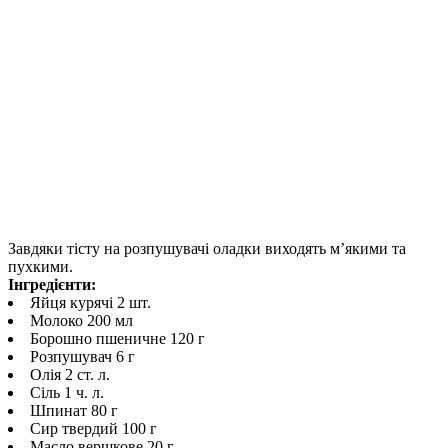
Завдяки тісту на розпушувачі оладки виходять м’якими та
пухкими.
Інгредієнти:
Яйця курячі 2 шт.
Молоко 200 мл
Борошно пшеничне 120 г
Розпушувач 6 г
Олія 2 ст. л.
Сіль 1 ч. л.
Шпинат 80 г
Сир твердий 100 г
Масло вершкове 20 г.