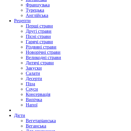
Французька
Турецька
Англійська
Рецепти
Перші страви
Другі страви
Пісні страви
Гарячі страви
Різдвяні страви
Новорічні страви
Великодні страви
Дитячі страви
Закуски
Салати
Десерти
Піца
Соуси
Консервація
Випічка
Напої
Дієти
Вегетаріанська
Веганська