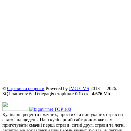
©
Страви та рецепти
Powered by
ІMG CMS
2013 — 2026.
SQL запитів:
6
| Генерація сторінки:
0.1
сек |
4.676
Mb
Кулінарні рецепти смачних, простих та вишуканих страв на
свято і на щодень. Наш кулінарний сайт допоможе вам
приготувати смачні перші страви, ситні другі страви та легкі
десерти, не докладаючи при цьому зайвих зусиль. А легкий