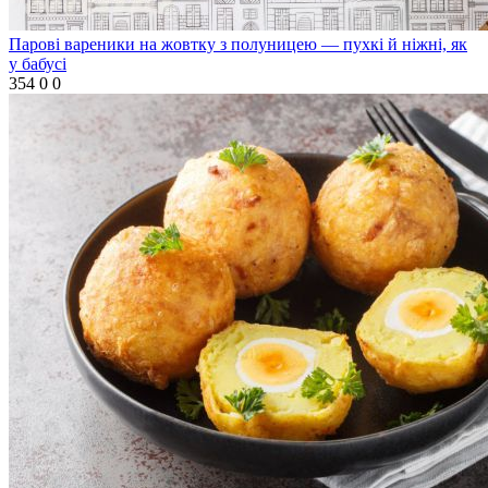
Парові вареники на жовтку з полуницею — пухкі й ніжні, як
у бабусі
354
0
0