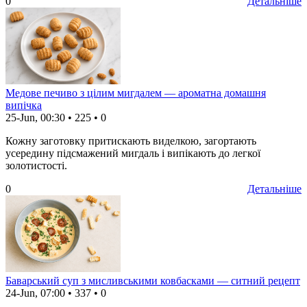
0
Детальніше
Медове печиво з цілим мигдалем — ароматна домашня
випічка
25-Jun, 00:30
•
225
•
0
Кожну заготовку притискають виделкою, загортають
усередину підсмажений мигдаль і випікають до легкої
золотистості.
0
Детальніше
Баварський суп з мисливськими ковбасками — ситний рецепт
24-Jun, 07:00
•
337
•
0