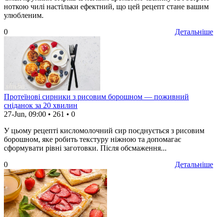
ноткою чилі настільки ефектний, що цей рецепт стане вашим
улюбленим.
0
Детальніше
Протеїнові сирники з рисовим борошном — поживний
сніданок за 20 хвилин
27-Jun, 09:00
•
261
•
0
У цьому рецепті кисломолочний сир поєднується з рисовим
борошном, яке робить текстуру ніжною та допомагає
сформувати рівні заготовки. Після обсмаження...
0
Детальніше