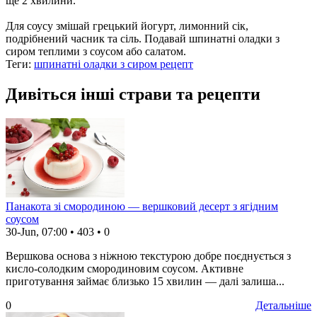
ще 2 хвилини.
Для соусу змішай грецький йогурт, лимонний сік,
подрібнений часник та сіль. Подавай шпинатні оладки з
сиром теплими з соусом або салатом.
Теги:
шпинатні оладки з сиром рецепт
Дивіться інші страви та рецепти
Панакота зі смородиною — вершковий десерт з ягідним
соусом
30-Jun, 07:00
•
403
•
0
Вершкова основа з ніжною текстурою добре поєднується з
кисло-солодким смородиновим соусом. Активне
приготування займає близько 15 хвилин — далі залиша...
0
Детальніше