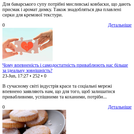
Для баварського супу потрібні мисливські ковбаски, що дають
присмак і аромат димку. Також знадобляться два плавлені
сирки для кремової текстури.
0
Детальніше
Чому впевненість і самодостатність приваблюють нас більше
за ідеальну зовнішність?
23-Jun, 17:27
•
252
•
0
В сучасному світі індустрія краси та соціальні мережі
впевнено заявляють нам, що для того, щоб залишатися
привабливими, успішними та коханими, потрібн...
0
Детальніше