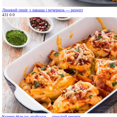
Лінивий пиріг з лаваша і печериць — рецепт
431
0
0
Куряче філе по-арабськи — простий рецепт