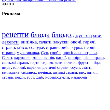
494
0
0
Реклама
рецепти
блюда
блюдо
другі страви
,
,
,
,
десерти
випічка
салати
закуски
овочі
гарячі
,
,
,
,
,
страви
м'ясо
солодке
страви
риба
курка
перші
,
,
,
,
,
,
страви
мультиварка
Суп
гриби
оригінальні страви
,
,
,
,
,
Салат
картопля
консервація
напої
гарніри
пісні страви
,
,
,
,
,
,
святкові страви
торти
сир
котлети
печиво
фрукти
піца
,
,
,
,
,
,
,
пиріг
млинці
варення
дієтичні страви
соуси
статті
,
,
,
,
,
,
великдень
сніданок
печінка
швидкі страви
рис
дитячі
,
,
,
,
,
страви
,
кекси
,
торт
,
хліб
,
морепродукти
,
макарони