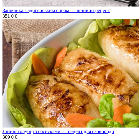
Запіканка з адигейським сиром — лінивий рецепт
351
0
0
Ліниві голубці з сосисками — рецепт для сковороди
309
0
0