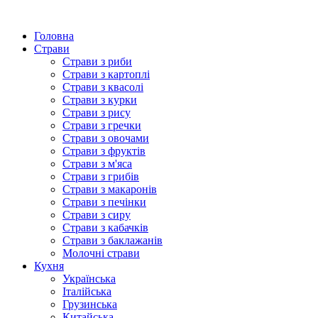
Головна
Страви
Страви з риби
Страви з картоплі
Страви з квасолі
Страви з курки
Страви з рису
Страви з гречки
Страви з овочами
Страви з фруктів
Страви з м'яса
Страви з грибів
Страви з макаронів
Страви з печінки
Страви з сиру
Страви з кабачків
Страви з баклажанів
Молочні страви
Кухня
Українська
Італійська
Грузинська
Китайська