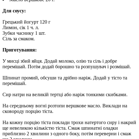
Для соусу:
Грецький йогурт 120 г
Лимон, сік 1 ч. л.
Зубки часнику 1 шт.
Сіль за смаком.
Приготування:
У мисці збий яйця. Додай молоко, олію та сіль і добре
перемішай. Потім додай борошно та розпушувач і розмішай.
Шпинат промий, обсуши та дрібно наріж. Додай у тісто та
перемішай.
Сир натри на великій тертці або наріж тонкими скибками.
На середньому вогні розтопи вершкове масло. Виклади на
сковороду порцію тіста.
На кожну порцію тіста поклади трохи натертого сиру і накрий
ще невеликою кількістю тіста. Смаж шпинатні оладки
приблизно 2 хвилини з одного боку, потім переверни і смаж