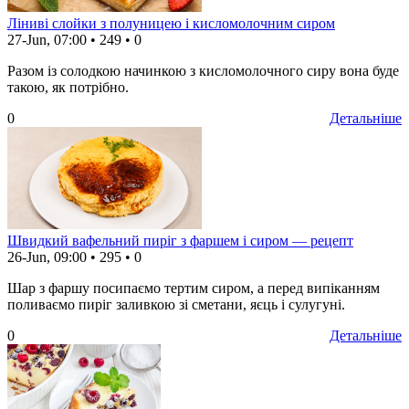
Ліниві слойки з полуницею і кисломолочним сиром
27-Jun, 07:00
•
249
•
0
Разом із солодкою начинкою з кисломолочного сиру вона буде
такою, як потрібно.
0
Детальніше
Швидкий вафельний пиріг з фаршем і сиром — рецепт
26-Jun, 09:00
•
295
•
0
Шар з фаршу посипаємо тертим сиром, а перед випіканням
поливаємо пиріг заливкою зі сметани, яєць і сулугуні.
0
Детальніше