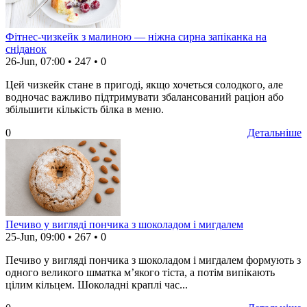
Фітнес-чизкейк з малиною — ніжна сирна запіканка на
сніданок
26-Jun, 07:00
•
247
•
0
Цей чизкейк стане в пригоді, якщо хочеться солодкого, але
водночас важливо підтримувати збалансований раціон або
збільшити кількість білка в меню.
0
Детальніше
Печиво у вигляді пончика з шоколадом і мигдалем
25-Jun, 09:00
•
267
•
0
Печиво у вигляді пончика з шоколадом і мигдалем формують з
одного великого шматка м’якого тіста, а потім випікають
цілим кільцем. Шоколадні краплі час...