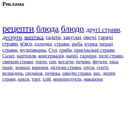
Реклама
рецепти
блюда
блюдо
другі страви
,
,
,
,
десерти
випічка
салати
закуски
овочі
гарячі
,
,
,
,
,
страви
м'ясо
солодке
страви
риба
курка
перші
,
,
,
,
,
,
страви
мультиварка
Суп
гриби
оригінальні страви
,
,
,
,
,
Салат
картопля
консервація
напої
гарніри
пісні страви
,
,
,
,
,
,
святкові страви
торти
сир
котлети
печиво
фрукти
піца
,
,
,
,
,
,
,
пиріг
млинці
варення
дієтичні страви
соуси
статті
,
,
,
,
,
,
великдень
сніданок
печінка
швидкі страви
рис
дитячі
,
,
,
,
,
страви
,
кекси
,
торт
,
хліб
,
морепродукти
,
макарони