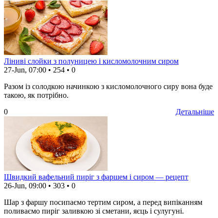
Ліниві слойки з полуницею і кисломолочним сиром
27-Jun, 07:00
•
254
•
0
Разом із солодкою начинкою з кисломолочного сиру вона буде
такою, як потрібно.
0
Детальніше
Швидкий вафельний пиріг з фаршем і сиром — рецепт
26-Jun, 09:00
•
303
•
0
Шар з фаршу посипаємо тертим сиром, а перед випіканням
поливаємо пиріг заливкою зі сметани, яєць і сулугуні.