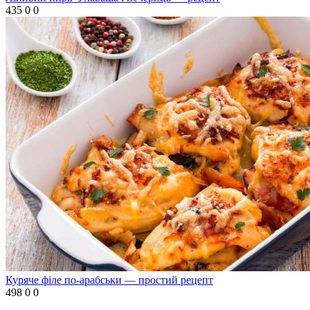
435
0
0
Куряче філе по-арабськи — простий рецепт
498
0
0