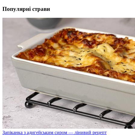
Популярні страви
Запіканка з адигейським сиром — лінивий рецепт