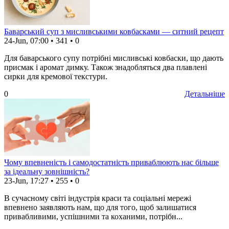
Баварський суп з мисливськими ковбасками — ситний рецепт
24-Jun, 07:00
•
341
•
0
Для баварського супу потрібні мисливські ковбаски, що дають
присмак і аромат димку. Також знадобляться два плавлені
сирки для кремової текстури.
0
Детальніше
Чому впевненість і самодостатність приваблюють нас більше
за ідеальну зовнішність?
23-Jun, 17:27
•
255
•
0
В сучасному світі індустрія краси та соціальні мережі
впевнено заявляють нам, що для того, щоб залишатися
привабливими, успішними та коханими, потрібн...