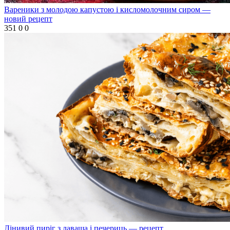
Вареники з молодою капустою і кисломолочним сиром —
новий рецепт
351
0
0
Лінивий пиріг з лаваша і печериць — рецепт