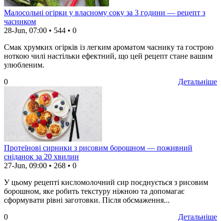
Малосольні огірки у власному соку за 3 години — рецепт з
часником
28-Jun, 07:00
•
544
•
0
Смак хрумких огірків із легким ароматом часнику та гострою
ноткою чилі настільки ефектний, що цей рецепт стане вашим
улюбленим.
0
Детальніше
Протеїнові сирники з рисовим борошном — поживний
сніданок за 20 хвилин
27-Jun, 09:00
•
268
•
0
У цьому рецепті кисломолочний сир поєднується з рисовим
борошном, яке робить текстуру ніжною та допомагає
сформувати рівні заготовки. Після обсмаження...
0
Детальніше