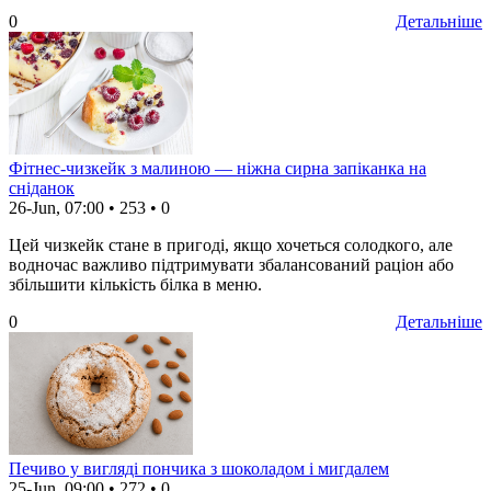
0
Детальніше
Фітнес-чизкейк з малиною — ніжна сирна запіканка на
сніданок
26-Jun, 07:00
•
253
•
0
Цей чизкейк стане в пригоді, якщо хочеться солодкого, але
водночас важливо підтримувати збалансований раціон або
збільшити кількість білка в меню.
0
Детальніше
Печиво у вигляді пончика з шоколадом і мигдалем
25-Jun, 09:00
•
272
•
0