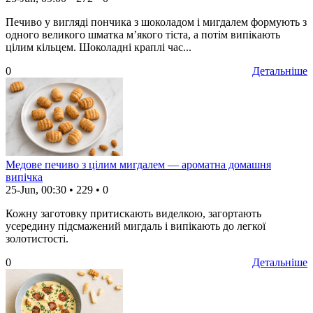
Печиво у вигляді пончика з шоколадом і мигдалем формують з
одного великого шматка м’якого тіста, а потім випікають
цілим кільцем. Шоколадні краплі час...
0
Детальніше
Медове печиво з цілим мигдалем — ароматна домашня
випічка
25-Jun, 00:30
•
229
•
0
Кожну заготовку притискають виделкою, загортають
усередину підсмажений мигдаль і випікають до легкої
золотистості.
0
Детальніше