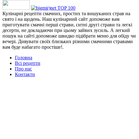
Кулінарні рецепти смачних, простих та вишуканих страв на
свято і на щодень. Наш кулінарний сайт допоможе вам
приготувати смачні перші страви, ситні другі страви та легкі
десерти, не докладаючи при цьому зайвих зусиль. А легкий
пошук на сайті допоможе швидко підібрати меню для обіду чи
вечері. Дивувати своїх близьких різними смачними стравами
вам буде набагато простіше!.
Головна
Всі рецепти
Про нас
Контакти