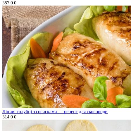
357
0
0
Ліниві голубці з сосисками — рецепт для сковороди
314
0
0