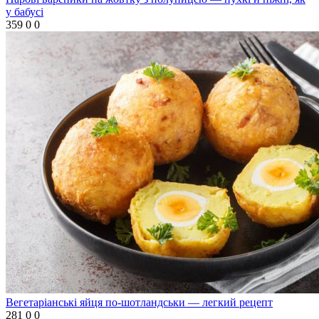
у бабусі
359
0
0
Вегетаріанські яйця по-шотландськи — легкий рецепт
281
0
0