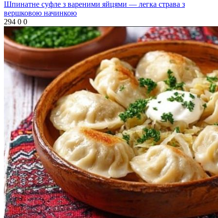
Шпинатне суфле з вареними яйцями — легка страва з
вершковою начинкою
294
0
0