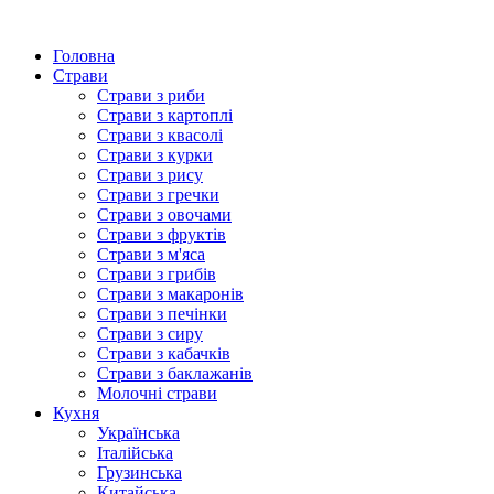
Головна
Страви
Страви з риби
Страви з картоплі
Страви з квасолі
Страви з курки
Страви з рису
Страви з гречки
Страви з овочами
Страви з фруктів
Страви з м'яса
Страви з грибів
Страви з макаронів
Страви з печінки
Страви з сиру
Страви з кабачків
Страви з баклажанів
Молочні страви
Кухня
Українська
Італійська
Грузинська
Китайська