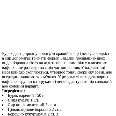
Буряк дає природну вологу, яскравий колір і легку солодкість,
а сир допомагає тримати форму. Завдяки поєднанню двох
видів борошна тісто виходить щільнішим, ніж у класичних
вафлях, і не розпадається під час випікання. У вафельниці
маса швидко схоплюється, утворює тонку скоринку зовні, але
всередині залишається м’якою. У результаті виходять корисні
вафлі, які зручно їсти руками і легко адаптувати під солодкий
або солоний варіант.
Інгредієнти:
Буряк варений 150 г
Яйця курячі 1 шт.
Сир кисломолочний 3 ст. л.
Цільнозернове борошно 2 ст. л.
Борошно кукурудзяне 2 ст. л.