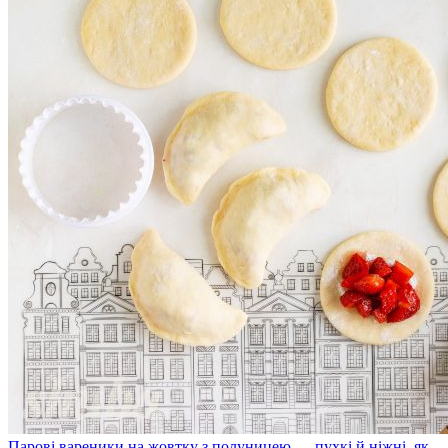
Парові вареники на жовтку з полуницею — пухкі й ніжні, як