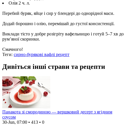
Олія 2 ч. л.
Перебий буряк, яйце і сир у блендері до однорідної маси.
Додай борошно і олію, перемішай до густої консистенції.
Виклади тісто у добре розігріту вафельницю і готуй 5–7 хв до
рум’яної скоринки.
Смачного!
Теги:
сирно-бурякові вафлі рецепт
Дивіться інші страви та рецепти
Панакота зі смородиною — вершковий десерт з ягідним
соусом
30-Jun, 07:00
•
413
•
0