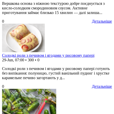
Вершкова основа з ніжною текстурою добре поєднується з
кисло-солодким смородиновим соусом. Активне
приготування займає близько 15 хвилин — далі залиша...
0
Детальніше
Солодкі роли з печивом і ягодами у рисовому папері
29-Jun, 07:00
•
300
•
0
Солодкі роли з печивом і ягодами у рисовому папері готують
без випікання: полуницю, густий ванільний пудинг і хрустке
карамельне печиво загортають у д...
0
Детальніше