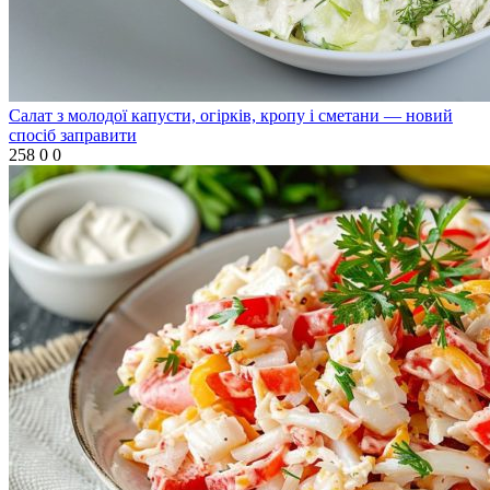
Салат з молодої капусти, огірків, кропу і сметани — новий
спосіб заправити
258
0
0