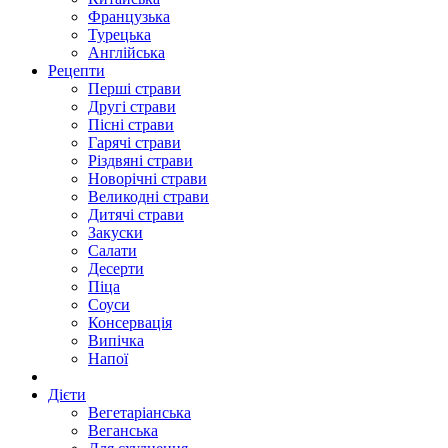
Французька
Турецька
Англійська
Рецепти
Перші страви
Другі страви
Пісні страви
Гарячі страви
Різдвяні страви
Новорічні страви
Великодні страви
Дитячі страви
Закуски
Салати
Десерти
Піца
Соуси
Консервація
Випічка
Напої
Дієти
Вегетаріанська
Веганська