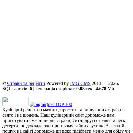
©
Страви та рецепти
Powered by
ІMG CMS
2013 — 2026.
SQL запитів:
6
| Генерація сторінки:
0.08
сек |
4.678
Mb
Кулінарні рецепти смачних, простих та вишуканих страв на
свято і на щодень. Наш кулінарний сайт допоможе вам
приготувати смачні перші страви, ситні другі страви та легкі
десерти, не докладаючи при цьому зайвих зусиль. А легкий
пошук на сайті допоможе швидко підібрати меню для обіду чи