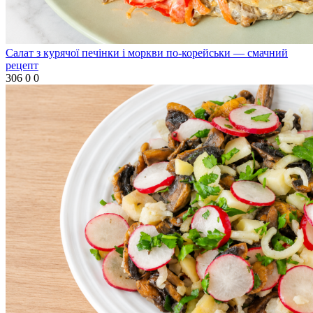
Салат з курячої печінки і моркви по-корейськи — смачний
рецепт
306
0
0