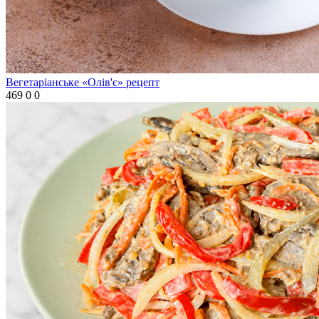
Вегетаріанське «Олів'є» рецепт
469
0
0