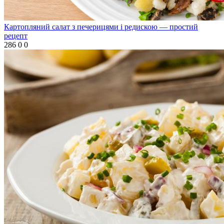
Картопляний салат з печерицями і редискою — простий
рецепт
286
0
0