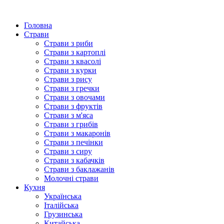
Головна
Страви
Страви з риби
Страви з картоплі
Страви з квасолі
Страви з курки
Страви з рису
Страви з гречки
Страви з овочами
Страви з фруктів
Страви з м'яса
Страви з грибів
Страви з макаронів
Страви з печінки
Страви з сиру
Страви з кабачків
Страви з баклажанів
Молочні страви
Кухня
Українська
Італійська
Грузинська
Китайська