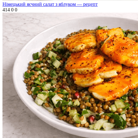
Німецький яєчний салат з яблуком — рецепт
414
0
0