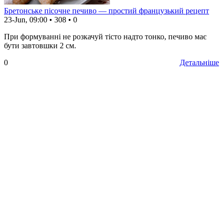
Бретонське пісочне печиво — простий французький рецепт
23-Jun, 09:00
•
308
•
0
При формуванні не розкачуй тісто надто тонко, печиво має
бути завтовшки 2 см.
0
Детальніше