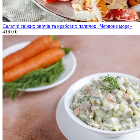
Салат зі свіжих овочів та крабових паличок «Червоне море»
416
0
0