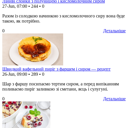
Ліниві слойки з полуницею і кисломолочним сиром
27-Jun, 07:00
•
244
•
0
Разом із солодкою начинкою з кисломолочного сиру вона буде
такою, як потрібно.
0
Детальніше
Швидкий вафельний пиріг з фаршем і сиром — рецепт
26-Jun, 09:00
•
289
•
0
Шар з фаршу посипаємо тертим сиром, а перед випіканням
поливаємо пиріг заливкою зі сметани, яєць і сулугуні.
0
Детальніше