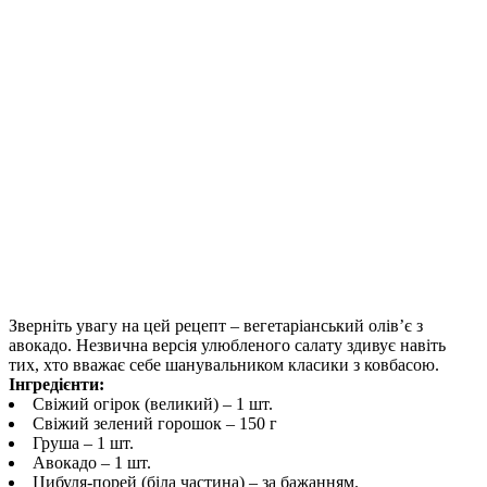
Зверніть увагу на цей рецепт – вегетаріанський олів’є з
авокадо. Незвична версія улюбленого салату здивує навіть
тих, хто вважає себе шанувальником класики з ковбасою.
Інгредієнти:
Свіжий огірок (великий) – 1 шт.
Свіжий зелений горошок – 150 г
Груша – 1 шт.
Авокадо – 1 шт.
Цибуля-порей (біла частина) – за бажанням.