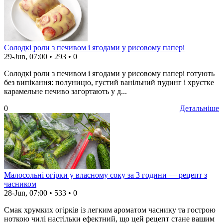
Солодкі роли з печивом і ягодами у рисовому папері
29-Jun, 07:00
•
293
•
0
Солодкі роли з печивом і ягодами у рисовому папері готують
без випікання: полуницю, густий ванільний пудинг і хрустке
карамельне печиво загортають у д...
0
Детальніше
Малосольні огірки у власному соку за 3 години — рецепт з
часником
28-Jun, 07:00
•
533
•
0
Смак хрумких огірків із легким ароматом часнику та гострою
ноткою чилі настільки ефектний, що цей рецепт стане вашим