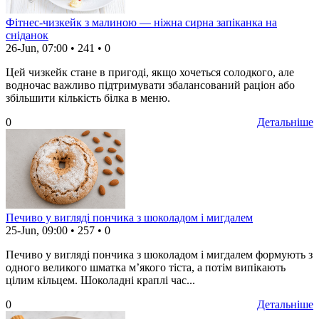
Фітнес-чизкейк з малиною — ніжна сирна запіканка на
сніданок
26-Jun, 07:00
•
241
•
0
Цей чизкейк стане в пригоді, якщо хочеться солодкого, але
водночас важливо підтримувати збалансований раціон або
збільшити кількість білка в меню.
0
Детальніше
Печиво у вигляді пончика з шоколадом і мигдалем
25-Jun, 09:00
•
257
•
0
Печиво у вигляді пончика з шоколадом і мигдалем формують з
одного великого шматка м’якого тіста, а потім випікають
цілим кільцем. Шоколадні краплі час...
0
Детальніше