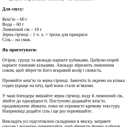
Для соусу:
Кеш’ю – 60 г
Вода – 60 г
Лимонний сік – 10 г
Зерна гірчиці – 1 ч. л. + трохи для прикраси
Сіль – на смак.
Як приготувати:
Огірок, грушу та авокадо наріжте кубиками. Цибулю-порей
наріжте тонкими кільцями. Авокадо збризніть лимонним
соком, щоб зберегти його яскравий колір і свіжість.
Промийте кеш’ю та зерна гірчиці. Замочіть їх окремо на кілька
годин (краще на ніч), щоб вони стали м’якими.
У чаші блендера змішайте зерна гірчиці, воду й лимонний сік,
збийте до однорідності. Поступово додавайте кеш’ю,
продовжуючи збивати, поки не отримаєте кремову текстуру.
Наприкінці додайте сіль і ще раз перемішайте.
Викладіть усі підготовлені складники в миску, заправте
соусом і акуратно перемішайте, щоб зберегти форму кубиків.