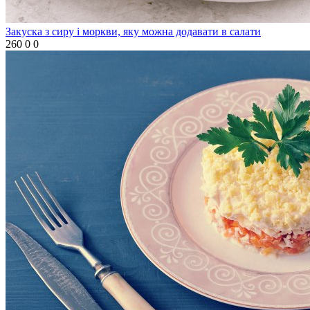
Закуска з сиру і моркви, яку можна додавати в салати
260
0
0