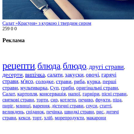
Салат «Красуня» з куркою і твердим сиром
259
0
0
Реклама
рецепти
блюда
блюдо
другі страви
,
,
,
,
десерти
випічка
салати
закуски
овочі
гарячі
,
,
,
,
,
страви
м'ясо
солодке
страви
риба
курка
перші
,
,
,
,
,
,
страви
мультиварка
Суп
гриби
оригінальні страви
,
,
,
,
,
Салат
картопля
консервація
напої
гарніри
пісні страви
,
,
,
,
,
,
святкові страви
торти
сир
котлети
печиво
фрукти
піца
,
,
,
,
,
,
,
пиріг
млинці
варення
дієтичні страви
соуси
статті
,
,
,
,
,
,
великдень
сніданок
печінка
швидкі страви
рис
дитячі
,
,
,
,
,
страви
,
кекси
,
торт
,
хліб
,
морепродукти
,
макарони