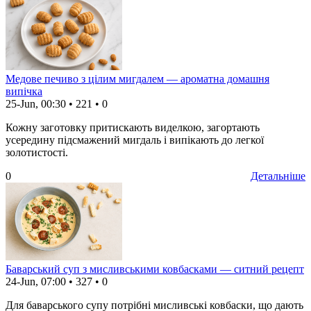
Медове печиво з цілим мигдалем — ароматна домашня
випічка
25-Jun, 00:30
•
221
•
0
Кожну заготовку притискають виделкою, загортають
усередину підсмажений мигдаль і випікають до легкої
золотистості.
0
Детальніше
Баварський суп з мисливськими ковбасками — ситний рецепт
24-Jun, 07:00
•
327
•
0
Для баварського супу потрібні мисливські ковбаски, що дають