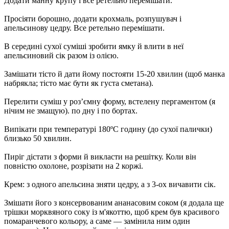
Додати манну крупу і все ретельно перемішати.
Просіяти борошно, додати крохмаль, розпушувач і
апельсинову цедру. Все ретельно перемішати.
В середині сухої суміші зробити ямку й влити в неї
апельсиновий сік разом із олією.
Замішати тісто й дати йому постояти 15-20 хвилин (щоб манка
набрякла; тісто має бути як густа сметана).
Перелити суміш у роз’ємну форму, встелену пергаментом (я
нічим не змащую). по дну і по бортах.
Випікати при температурі 180ºС годину (до сухої палички)
близько 50 хвилин.
Пиріг дістати з форми й викласти на решітку. Коли він
повністю охолоне, розрізати на 2 коржі.
Крем: з одного апельсина зняти цедру, а з 3-ох вичавити сік.
Змішати його з консервованим ананасовим соком (я додала ще
трішки морквяного соку із м'якоттю, щоб крем був красивого
помаранчевого кольору, а саме — замінила ним один