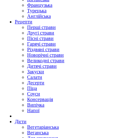
Французька
Турецька
Англійська
Рецепти
Перші страви
Другі страви
Пісні страви
Гарячі страви
Різдвяні страви
Новорічні страви
Великодні страви
Дитячі страви
Закуски
Салати
Десерти
Піца
Соуси
Консервація
Випічка
Напої
Дієти
Вегетаріанська
Веганська