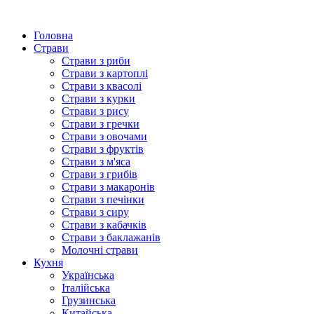
Головна
Страви
Страви з риби
Страви з картоплі
Страви з квасолі
Страви з курки
Страви з рису
Страви з гречки
Страви з овочами
Страви з фруктів
Страви з м'яса
Страви з грибів
Страви з макаронів
Страви з печінки
Страви з сиру
Страви з кабачків
Страви з баклажанів
Молочні страви
Кухня
Українська
Італійська
Грузинська
Китайська