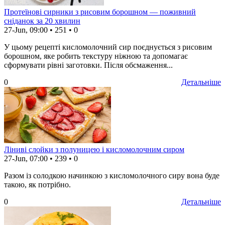
Протеїнові сирники з рисовим борошном — поживний
сніданок за 20 хвилин
27-Jun, 09:00
•
251
•
0
У цьому рецепті кисломолочний сир поєднується з рисовим
борошном, яке робить текстуру ніжною та допомагає
сформувати рівні заготовки. Після обсмаження...
0
Детальніше
Ліниві слойки з полуницею і кисломолочним сиром
27-Jun, 07:00
•
239
•
0
Разом із солодкою начинкою з кисломолочного сиру вона буде
такою, як потрібно.
0
Детальніше