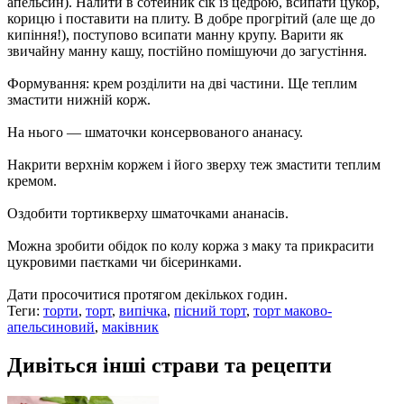
апельсин). Налити в сотейник сік із цедрою, всипати цукор,
корицю і поставити на плиту. В добре прогрітий (але ще до
кипіння!), поступово всипати манну крупу. Варити як
звичайну манну кашу, постійно помішуючи до загустіння.
Формування: крем розділити на дві частини. Ще теплим
змастити нижній корж.
На нього — шматочки консервованого ананасу.
Накрити верхнім коржем і його зверху теж змастити теплим
кремом.
Оздобити тортикверху шматочками ананасів.
Можна зробити обідок по колу коржа з маку та прикрасити
цукровими паєтками чи бісеринками.
Дати просочитися протягом декількох годин.
Теги:
торти
,
торт
,
випічка
,
пісний торт
,
торт маково-
апельсиновий
,
маківник
Дивіться інші страви та рецепти