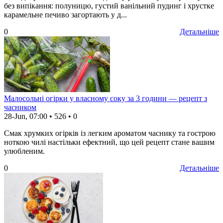
без випікання: полуницю, густий ванільний пудинг і хрустке
карамельне печиво загортають у д...
0
Детальніше
Малосольні огірки у власному соку за 3 години — рецепт з
часником
28-Jun, 07:00
•
526
•
0
Смак хрумких огірків із легким ароматом часнику та гострою
ноткою чилі настільки ефектний, що цей рецепт стане вашим
улюбленим.
0
Детальніше