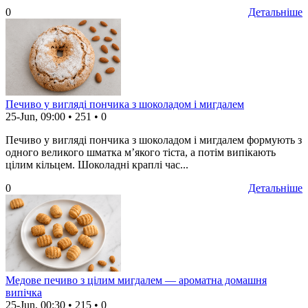
0
Детальніше
Печиво у вигляді пончика з шоколадом і мигдалем
25-Jun, 09:00
•
251
•
0
Печиво у вигляді пончика з шоколадом і мигдалем формують з
одного великого шматка м’якого тіста, а потім випікають
цілим кільцем. Шоколадні краплі час...
0
Детальніше
Медове печиво з цілим мигдалем — ароматна домашня
випічка
25-Jun, 00:30
•
215
•
0