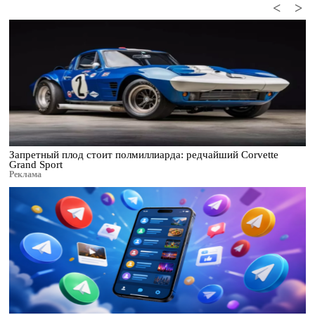
<
>
Запретный плод стоит полмиллиарда: редчайший Corvette
Grand Sport
Реклама