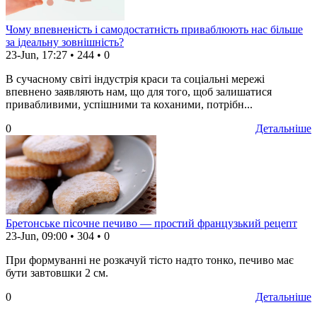
Чому впевненість і самодостатність приваблюють нас більше
за ідеальну зовнішність?
23-Jun, 17:27
•
244
•
0
В сучасному світі індустрія краси та соціальні мережі
впевнено заявляють нам, що для того, щоб залишатися
привабливими, успішними та коханими, потрібн...
0
Детальніше
Бретонське пісочне печиво — простий французький рецепт
23-Jun, 09:00
•
304
•
0
При формуванні не розкачуй тісто надто тонко, печиво має
бути завтовшки 2 см.
0
Детальніше