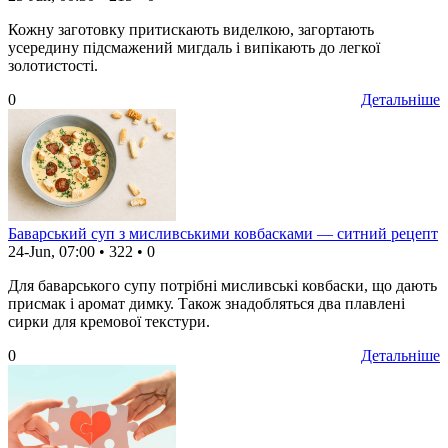
Кожну заготовку притискають виделкою, загортають
усередину підсмажений мигдаль і випікають до легкої
золотистості.
0
Детальніше
Баварський суп з мисливськими ковбасками — ситний рецепт
24-Jun, 07:00
•
322
•
0
Для баварського супу потрібні мисливські ковбаски, що дають
присмак і аромат димку. Також знадобляться два плавлені
сирки для кремової текстури.
0
Детальніше