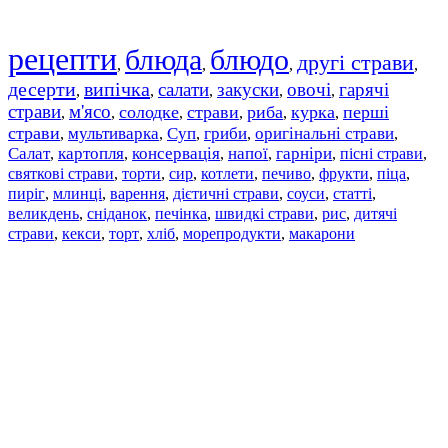
рецепти
блюда
блюдо
другі страви
,
,
,
,
десерти
випічка
салати
закуски
овочі
гарячі
,
,
,
,
,
страви
м'ясо
солодке
страви
риба
курка
перші
,
,
,
,
,
,
страви
мультиварка
Суп
гриби
оригінальні страви
,
,
,
,
,
Салат
картопля
консервація
напої
гарніри
пісні страви
,
,
,
,
,
,
святкові страви
торти
сир
котлети
печиво
фрукти
піца
,
,
,
,
,
,
,
пиріг
млинці
варення
дієтичні страви
соуси
статті
,
,
,
,
,
,
великдень
сніданок
печінка
швидкі страви
рис
дитячі
,
,
,
,
,
страви
,
кекси
,
торт
,
хліб
,
морепродукти
,
макарони