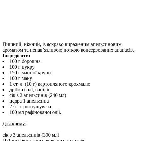
Пишний, ніжний, із яскраво вираженим апельсиновим
ароматом та ненав’язливою ноткою консервованих ананасів.
Інгредієнти:
160 г борошна
100 г цукру
150 г манної крупи
100 г маку
1 ст. л. (10 г) картопляного крохмалю
дрібка солі, ванілін
сік з 2 апельсинів (240 мл)
цедра 1 апельсина
2 ч. л. розпушувача
100 мл рафінованої олії.
Для крему:
сік з 3 апельсинів (300 мл)
100 мл соку з консервованих ананасів