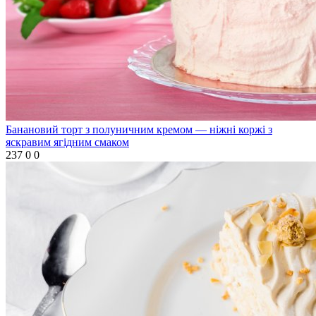
Банановий торт з полуничним кремом — ніжні коржі з
яскравим ягідним смаком
237
0
0