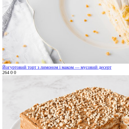
Йогуртовий торт з лимоном і маком — мусовий десерт
264
0
0