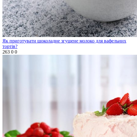
Як приготувати шоколадне згущене молоко для вафельних
тортів?
263
0
0