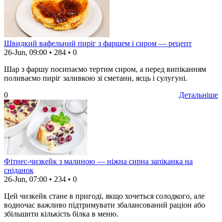
Швидкий вафельний пиріг з фаршем і сиром — рецепт
26-Jun, 09:00
•
284
•
0
Шар з фаршу посипаємо тертим сиром, а перед випіканням
поливаємо пиріг заливкою зі сметани, яєць і сулугуні.
0
Детальніше
Фітнес-чизкейк з малиною — ніжна сирна запіканка на
сніданок
26-Jun, 07:00
•
234
•
0
Цей чизкейк стане в пригоді, якщо хочеться солодкого, але
водночас важливо підтримувати збалансований раціон або
збільшити кількість білка в меню.