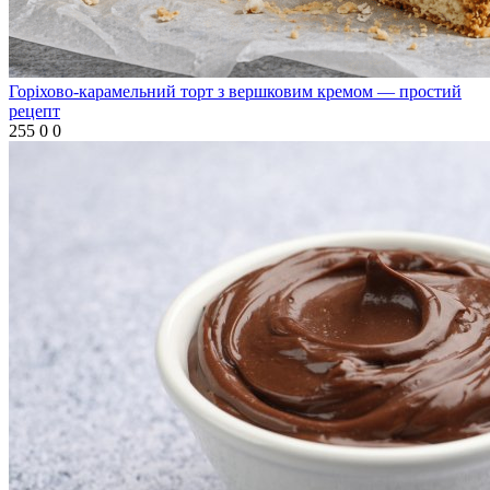
Горіхово‑карамельний торт з вершковим кремом — простий
рецепт
255
0
0