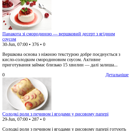
Панакота зі смородиною — вершковий десерт з ягідним
соусом
30-Jun, 07:00
•
376
•
0
Вершкова основа з ніжною текстурою добре поєднується з
кисло-солодким смородиновим соусом. Активне
приготування займає близько 15 хвилин — далі залиша...
0
Детальніше
Солодкі роли з печивом і ягодами у рисовому папері
29-Jun, 07:00
•
287
•
0
Солодкі роли з печивом і ягодами у рисовому папері готують