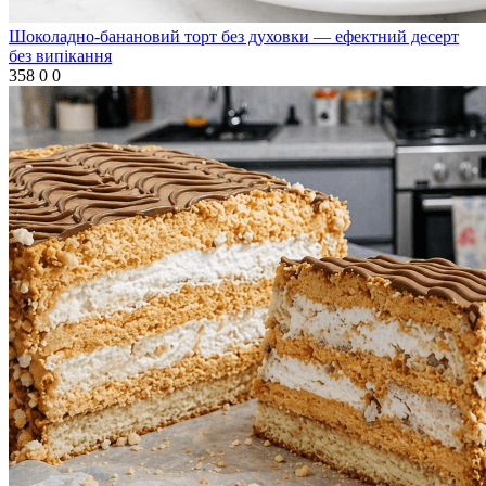
Шоколадно-банановий торт без духовки — ефектний десерт
без випікання
358
0
0