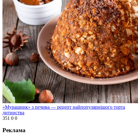
«Мурашник» з печива — рецепт найпопулярнішого торта
дитинства
351
0
0
Реклама