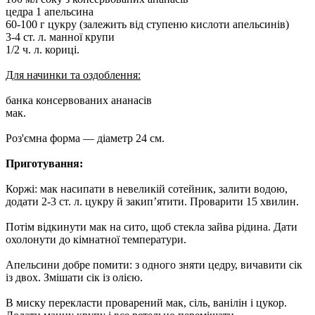
цедра 1 апельсина
60-100 г цукру (залежить від ступеню кислоти апельсинів)
3-4 ст. л. манної крупи
1/2 ч. л. кориці.
Для начинки та оздоблення:
банка консервованих ананасів
мак.
Роз'ємна форма — діаметр 24 см.
Приготування:
Коржі: мак насипати в невеликій сотейник, залити водою,
додати 2-3 ст. л. цукру й закип’ятити. Проварити 15 хвилин.
Потім відкинути мак на сито, щоб стекла зайва рідина. Дати
охолонути до кімнатної температури.
Апельсини добре помити: з одного зняти цедру, вичавити сік
із двох. Змішати сік із олією.
В миску перекласти проварений мак, сіль, ванілін і цукор.