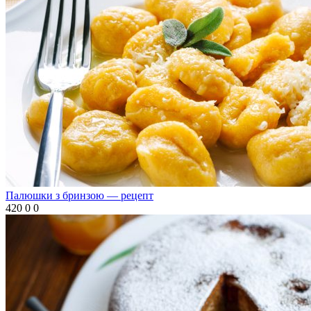
Палюшки з бринзою — рецепт
420
0
0