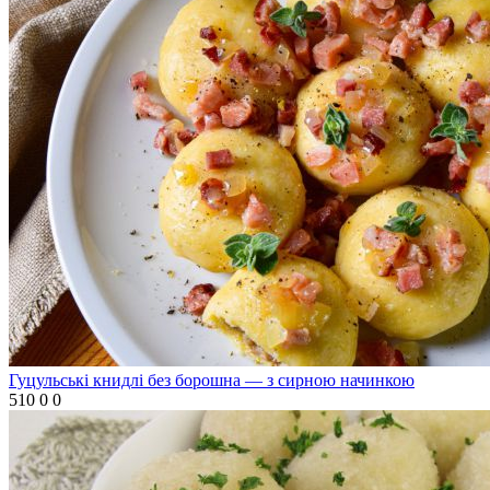
Гуцульські книдлі без борошна — з сирною начинкою
510
0
0