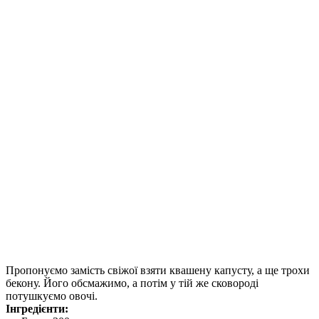
Пропонуємо замість свіжої взяти квашену капусту, а ще трохи
бекону. Його обсмажимо, а потім у тій же сковороді
потушкуємо овочі.
Інгредієнти: