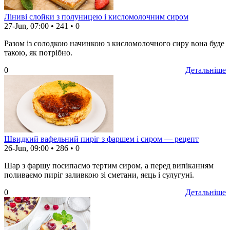
Ліниві слойки з полуницею і кисломолочним сиром
27-Jun, 07:00
•
241
•
0
Разом із солодкою начинкою з кисломолочного сиру вона буде
такою, як потрібно.
0
Детальніше
Швидкий вафельний пиріг з фаршем і сиром — рецепт
26-Jun, 09:00
•
286
•
0
Шар з фаршу посипаємо тертим сиром, а перед випіканням
поливаємо пиріг заливкою зі сметани, яєць і сулугуні.
0
Детальніше