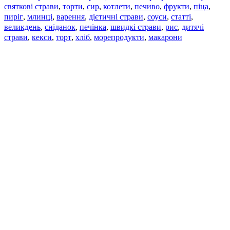
святкові страви
торти
сир
котлети
печиво
фрукти
піца
,
,
,
,
,
,
,
пиріг
млинці
варення
дієтичні страви
соуси
статті
,
,
,
,
,
,
великдень
сніданок
печінка
швидкі страви
рис
дитячі
,
,
,
,
,
страви
,
кекси
,
торт
,
хліб
,
морепродукти
,
макарони