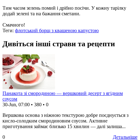
Тим часом зелень помий і дрібно посічи. У кожну тарілку
додай зелені та на бажання сметани.
Смачного!
Теги:
флотський борщ з квашеною капустою
Дивіться інші страви та рецепти
Панакота зі смородиною — вершковий десерт з ягідним
соусом
30-Jun, 07:00
•
380
•
0
Вершкова основа з ніжною текстурою добре поєднується з
кисло-солодким смородиновим соусом. Активне
приготування займає близько 15 хвилин — далі залиша...
0
Детальніше