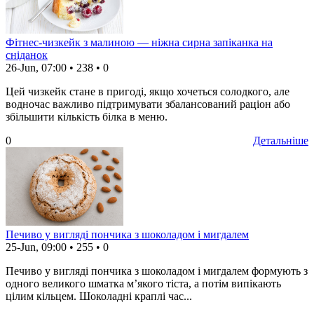
Фітнес-чизкейк з малиною — ніжна сирна запіканка на
сніданок
26-Jun, 07:00
•
238
•
0
Цей чизкейк стане в пригоді, якщо хочеться солодкого, але
водночас важливо підтримувати збалансований раціон або
збільшити кількість білка в меню.
0
Детальніше
Печиво у вигляді пончика з шоколадом і мигдалем
25-Jun, 09:00
•
255
•
0
Печиво у вигляді пончика з шоколадом і мигдалем формують з
одного великого шматка м’якого тіста, а потім випікають
цілим кільцем. Шоколадні краплі час...