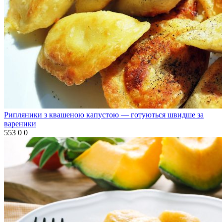
Рипляники з квашеною капустою — готуються швидше за
вареники
553
0
0