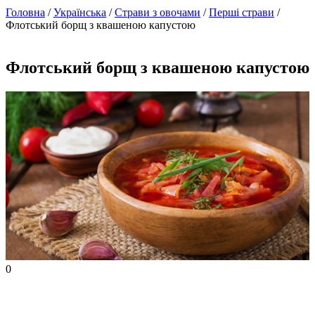
Головна
/
Українська
/
Страви з овочами
/
Перші страви
/
Флотський борщ з квашеною капустою
Флотський борщ з квашеною капустою
0