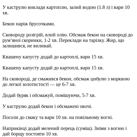
У каструлю виклади картоплю, залий водою (1.8 л) і вари 10
хв.
Бекон наріж брусочками.
Сковороду розігрій, влий олію. Обсмаж бекон на сковороді до
рум’яної скоринки, 1-2 хв. Переклади на тарілку. Жир, що
залишився, не виливай.
Квашену капусту додай до картоплі, вари 15 хв.
Квашену капусту додай до картоплі, вари 15 хв.
На сковороді, де смажився бекон, обсмаж цибулю з морквою
до легкої золотистості — це 6-7 хв.
Додай буряк і обсмажуй, помішуючи, 5-7 хв.
У каструлю додай бекон і обсмажені овочі.
Посоли до смаку та вари 10 хв. на повільному вогні.
Наприкінці додай мелений перець (суміш). Зніми з вогню і
дай борщу постояти 10 хв.