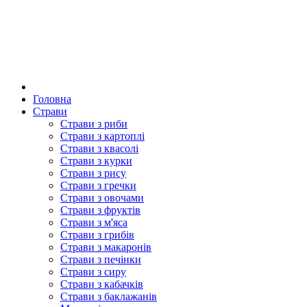
Головна
Страви
Страви з риби
Страви з картоплі
Страви з квасолі
Страви з курки
Страви з рису
Страви з гречки
Страви з овочами
Страви з фруктів
Страви з м'яса
Страви з грибів
Страви з макаронів
Страви з печінки
Страви з сиру
Страви з кабачків
Страви з баклажанів