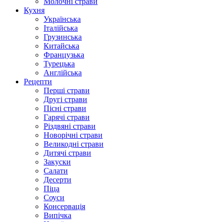
Молочні страви
Кухня
Українська
Італійська
Грузинська
Китайська
Французька
Турецька
Англійська
Рецепти
Перші страви
Другі страви
Пісні страви
Гарячі страви
Різдвяні страви
Новорічні страви
Великодні страви
Дитячі страви
Закуски
Салати
Десерти
Піца
Соуси
Консервація
Випічка