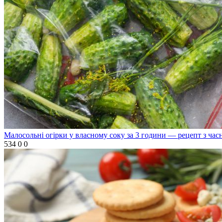
Малосольні огірки у власному соку за 3 години — рецепт з ча
534
0
0