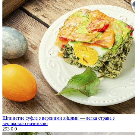
Шпинатне суфле з вареними яйцями — легка страва з
вершковою начинкою
293
0
0