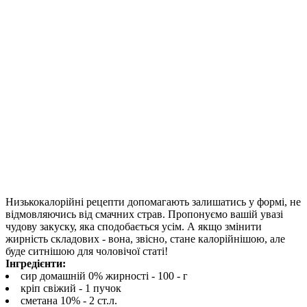
Низькокалорійні рецепти допомагають залишатись у формі, не
відмовляючись від смачних страв. Пропонуємо вашій увазі
чудову закуску, яка сподобається усім. А якщо змінити
жирність складових - вона, звісно, стане калорійнішою, але
буде ситнішою для чоловічої статі!
Інгредієнти:
сир домашній 0% жирності - 100 - г
кріп свіжий - 1 пучок
сметана 10% - 2 ст.л.