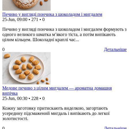
Печиво у вигляді пончика з шоколадом і мигдалем
25-Jun, 09:00
•
271
•
0
Печиво у вигляді пончика з шоколадом і мигдалем формують з
одного великого шматка м’якого тіста, а потім випікають
цілим кільцем. Шоколадні краплі час...
0
Детальніше
Медове печиво з цілим мигдалем — ароматна домашня
випічка
25-Jun, 00:30
•
228
•
0
Кожну заготовку притискають виделкою, загортають
усередину підсмажений мигдаль і випікають до легкої
золотистості.
0
Детальніше