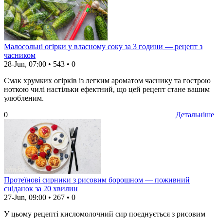
Малосольні огірки у власному соку за 3 години — рецепт з
часником
28-Jun, 07:00
•
543
•
0
Смак хрумких огірків із легким ароматом часнику та гострою
ноткою чилі настільки ефектний, що цей рецепт стане вашим
улюбленим.
0
Детальніше
Протеїнові сирники з рисовим борошном — поживний
сніданок за 20 хвилин
27-Jun, 09:00
•
267
•
0
У цьому рецепті кисломолочний сир поєднується з рисовим