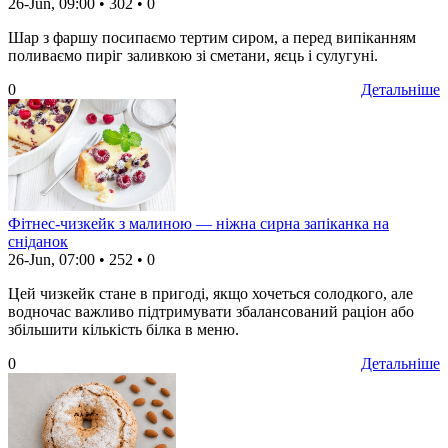
26-Jun, 09:00
•
302
•
0
Шар з фаршу посипаємо тертим сиром, а перед випіканням
поливаємо пиріг заливкою зі сметани, яєць і сулугуні.
0
Детальніше
Фітнес-чизкейк з малиною — ніжна сирна запіканка на
сніданок
26-Jun, 07:00
•
252
•
0
Цей чизкейк стане в пригоді, якщо хочеться солодкого, але
водночас важливо підтримувати збалансований раціон або
збільшити кількість білка в меню.
0
Детальніше