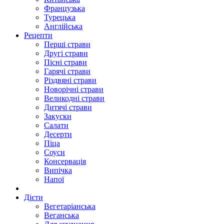
Французька
Турецька
Англійська
Рецепти
Перші страви
Другі страви
Пісні страви
Гарячі страви
Різдвяні страви
Новорічні страви
Великодні страви
Дитячі страви
Закуски
Салати
Десерти
Піца
Соуси
Консервація
Випічка
Напої
Дієти
Вегетаріанська
Веганська