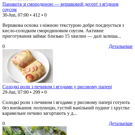
Панакота зі смородиною — вершковий десерт з ягідним
соусом
30-Jun, 07:00
•
412
•
0
Вершкова основа з ніжною текстурою добре поєднується з
кисло-солодким смородиновим соусом. Активне
приготування займає близько 15 хвилин — далі залиша...
0
Детальніше
Солодкі роли з печивом і ягодами у рисовому папері
29-Jun, 07:00
•
299
•
0
Солодкі роли з печивом і ягодами у рисовому папері готують
без випікання: полуницю, густий ванільний пудинг і хрустке
карамельне печиво загортають у д...
0
Детальніше