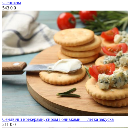
часником
543
0
0
Сендвічі з крекерами, сиром і оливками — легка закуска
211
0
0