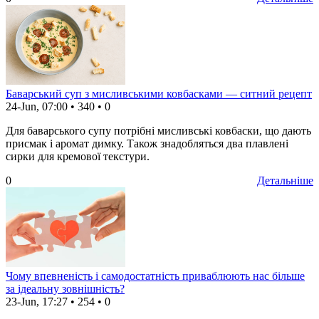
Баварський суп з мисливськими ковбасками — ситний рецепт
24-Jun, 07:00
•
340
•
0
Для баварського супу потрібні мисливські ковбаски, що дають
присмак і аромат димку. Також знадобляться два плавлені
сирки для кремової текстури.
0
Детальніше
Чому впевненість і самодостатність приваблюють нас більше
за ідеальну зовнішність?
23-Jun, 17:27
•
254
•
0