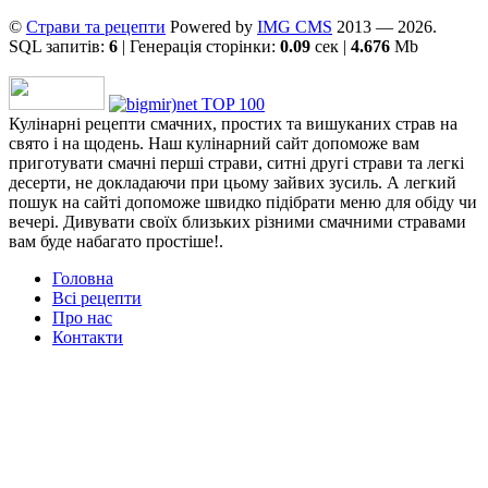
©
Страви та рецепти
Powered by
ІMG CMS
2013 — 2026.
SQL запитів:
6
| Генерація сторінки:
0.09
сек |
4.676
Mb
Кулінарні рецепти смачних, простих та вишуканих страв на
свято і на щодень. Наш кулінарний сайт допоможе вам
приготувати смачні перші страви, ситні другі страви та легкі
десерти, не докладаючи при цьому зайвих зусиль. А легкий
пошук на сайті допоможе швидко підібрати меню для обіду чи
вечері. Дивувати своїх близьких різними смачними стравами
вам буде набагато простіше!.
Головна
Всі рецепти
Про нас
Контакти