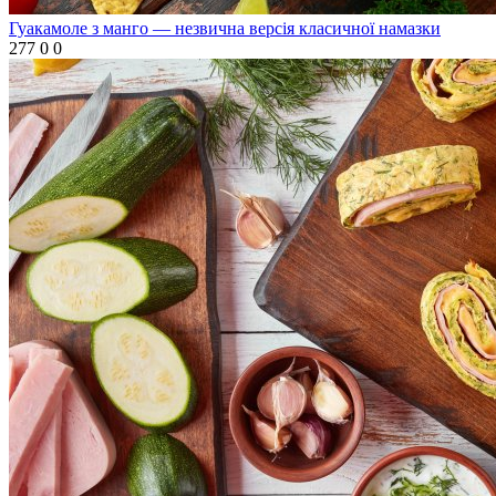
Гуакамоле з манго — незвична версія класичної намазки
277
0
0