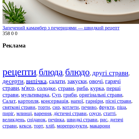
Запечений камамбер з печерицями — швидкий рецепт
358
0
0
Реклама
рецепти
блюда
блюдо
другі страви
,
,
,
,
десерти
випічка
салати
закуски
овочі
гарячі
,
,
,
,
,
страви
м'ясо
солодке
страви
риба
курка
перші
,
,
,
,
,
,
страви
мультиварка
Суп
гриби
оригінальні страви
,
,
,
,
,
Салат
картопля
консервація
напої
гарніри
пісні страви
,
,
,
,
,
,
святкові страви
торти
сир
котлети
печиво
фрукти
піца
,
,
,
,
,
,
,
пиріг
млинці
варення
дієтичні страви
соуси
статті
,
,
,
,
,
,
великдень
сніданок
печінка
швидкі страви
рис
дитячі
,
,
,
,
,
страви
,
кекси
,
торт
,
хліб
,
морепродукти
,
макарони