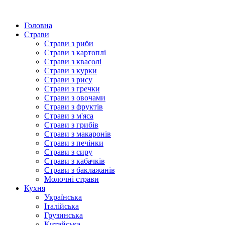
Головна
Страви
Страви з риби
Страви з картоплі
Страви з квасолі
Страви з курки
Страви з рису
Страви з гречки
Страви з овочами
Страви з фруктів
Страви з м'яса
Страви з грибів
Страви з макаронів
Страви з печінки
Страви з сиру
Страви з кабачків
Страви з баклажанів
Молочні страви
Кухня
Українська
Італійська
Грузинська
Китайська