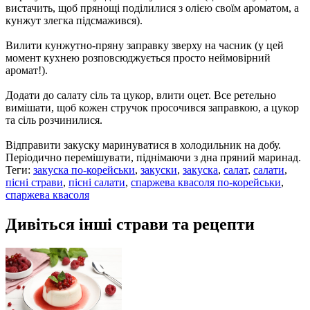
вистачить, щоб прянощі поділилися з олією своїм ароматом, а
кунжут злегка підсмажився).
Вилити кунжутно-пряну заправку зверху на часник (у цей
момент кухнею розповсюджується просто неймовірний
аромат!).
Додати до салату сіль та цукор, влити оцет. Все ретельно
вимішати, щоб кожен стручок просочився заправкою, а цукор
та сіль розчинилися.
Відправити закуску маринуватися в холодильник на добу.
Періодично перемішувати, піднімаючи з дна пряний маринад.
Теги:
закуска по-корейськи
,
закуски
,
закуска
,
салат
,
салати
,
пісні страви
,
пісні салати
,
спаржева квасоля по-корейськи
,
спаржева квасоля
Дивіться інші страви та рецепти