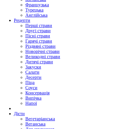
Французька
Турецька
Англійська
Рецепти
Перші страви
Другі страви
Пісні страви
Гарячі страви
Різдвяні страви
Новорічні страви
Великодні страви
Дитячі страви
Закуски
Салати
Десерти
Піца
Соуси
Консервація
Випічка
Напої
Дієти
Вегетаріанська
Веганська