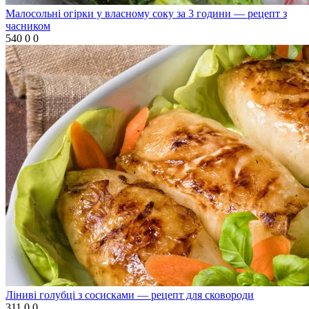
Малосольні огірки у власному соку за 3 години — рецепт з
часником
540
0
0
Ліниві голубці з сосисками — рецепт для сковороди
311
0
0