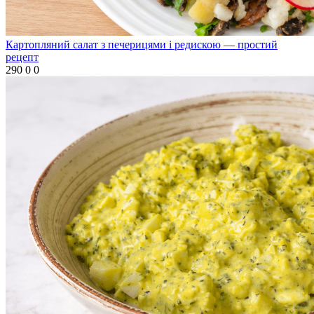
Картопляний салат з печерицями і редискою — простий
рецепт
290
0
0