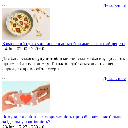
0
Детальніше
Баварський суп з мисливськими ковбасками — ситний рецепт
24-Jun, 07:00
•
339
•
0
Для баварського супу потрібні мисливські ковбаски, що дають
присмак і аромат димку. Також знадобляться два плавлені
сирки для кремової текстури.
0
Детальніше
Чому впевненість і самодостатність приваблюють нас більше
за ідеальну зовнішність?
23-Jun, 17:27
•
253
•
0