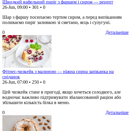
Швидкий вафельний пиріг з фаршем і сиром — рецепт
26-Jun, 09:00
•
301
•
0
Шар з фаршу посипаємо тертим сиром, а перед випіканням
поливаємо пиріг заливкою зі сметани, яєць і сулугуні.
0
Детальніше
Фітнес-чизкейк з малиною — ніжна сирна запіканка на
сніданок
26-Jun, 07:00
•
250
•
0
Цей чизкейк стане в пригоді, якщо хочеться солодкого, але
водночас важливо підтримувати збалансований раціон або
збільшити кількість білка в меню.
0
Детальніше