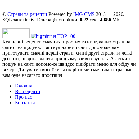
©
Страви та рецепти
Powered by
ІMG CMS
2013 — 2026.
SQL запитів:
6
| Генерація сторінки:
0.22
сек |
4.680
Mb
Кулінарні рецепти смачних, простих та вишуканих страв на
свято і на щодень. Наш кулінарний сайт допоможе вам
приготувати смачні перші страви, ситні другі страви та легкі
десерти, не докладаючи при цьому зайвих зусиль. А легкий
пошук на сайті допоможе швидко підібрати меню для обіду чи
вечері. Дивувати своїх близьких різними смачними стравами
вам буде набагато простіше!.
Головна
Всі рецепти
Про нас
Контакти