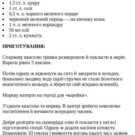
1,5 ст. л. цукру
1 ст. л. солі
0,5 ч. л. чорного меленого перцю
червоний мелений перець — на кінчику ножа
1 ч. л. меленого коріандру
50 мл олії
2 ст. л. кунжуту.
ПРИГОТУВАННЯ:
Спаржеву квасолю трішки розморозити й покласти в окріп.
Варити рівно 5 хвилин.
Потім одразу ж відкинути на сито й занурити в холодну,
буквально льодяну воду (щоб стручки не стали болотного
неапетитного кольору, а зберегли свій яскраво-зелений).
Моркву натерти на тертці для «корейки».
З’єднати квасолю та моркву. В центрі зробити невеличке
поглиблення й вичавити всередину часник.
Добре розігріти на сковорідці олію й покласти у неї всі
підготовлені спеції. Одразу ж додати насіння кунжуту.
Порахувати 10 секунд і вимкнути вогонь (цього часу цілком