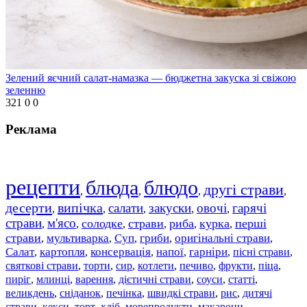
Зелений яєчний салат-намазка — бюджетна закуска зі свіжою
зеленню
321
0
0
Реклама
рецепти
блюда
блюдо
другі страви
,
,
,
,
десерти
випічка
салати
закуски
овочі
гарячі
,
,
,
,
,
страви
м'ясо
солодке
страви
риба
курка
перші
,
,
,
,
,
,
страви
мультиварка
Суп
гриби
оригінальні страви
,
,
,
,
,
Салат
картопля
консервація
напої
гарніри
пісні страви
,
,
,
,
,
,
святкові страви
торти
сир
котлети
печиво
фрукти
піца
,
,
,
,
,
,
,
пиріг
млинці
варення
дієтичні страви
соуси
статті
,
,
,
,
,
,
великдень
сніданок
печінка
швидкі страви
рис
дитячі
,
,
,
,
,
страви
,
кекси
,
торт
,
хліб
,
морепродукти
,
макарони