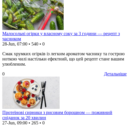
Малосольні огірки у власному соку за 3 години — рецепт з
часником
28-Jun, 07:00
•
540
•
0
Смак хрумких огірків із легким ароматом часнику та гострою
ноткою чилі настільки ефектний, що цей рецепт стане вашим
улюбленим.
0
Детальніше
Протеїнові сирники з рисовим борошном — поживний
сніданок за 20 хвилин
27-Jun, 09:00
•
265
•
0