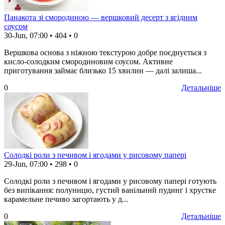
Панакота зі смородиною — вершковий десерт з ягідним
соусом
30-Jun, 07:00
•
404
•
0
Вершкова основа з ніжною текстурою добре поєднується з
кисло-солодким смородиновим соусом. Активне
приготування займає близько 15 хвилин — далі залиша...
0
Детальніше
Солодкі роли з печивом і ягодами у рисовому папері
29-Jun, 07:00
•
298
•
0
Солодкі роли з печивом і ягодами у рисовому папері готують
без випікання: полуницю, густий ванільний пудинг і хрустке
карамельне печиво загортають у д...
0
Детальніше