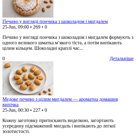
Печиво у вигляді пончика з шоколадом і мигдалем
25-Jun, 09:00
•
269
•
0
Печиво у вигляді пончика з шоколадом і мигдалем формують з
одного великого шматка м’якого тіста, а потім випікають
цілим кільцем. Шоколадні краплі час...
0
Детальніше
Медове печиво з цілим мигдалем — ароматна домашня
випічка
25-Jun, 00:30
•
227
•
0
Кожну заготовку притискають виделкою, загортають
усередину підсмажений мигдаль і випікають до легкої
золотистості.