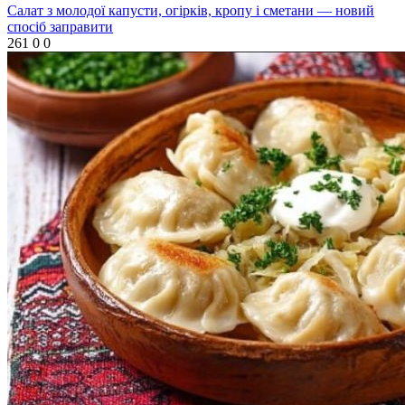
Салат з молодої капусти, огірків, кропу і сметани — новий
спосіб заправити
261
0
0