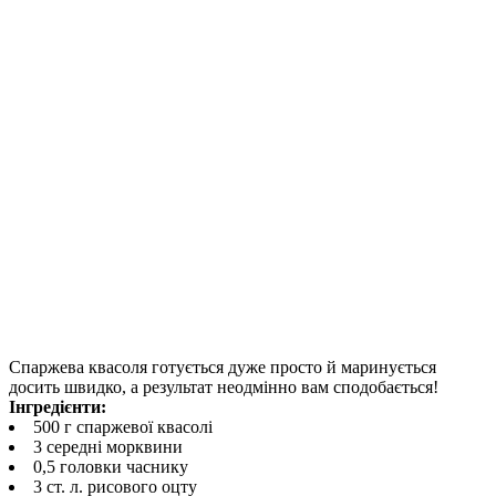
Спаржева квасоля готується дуже просто й маринується
досить швидко, а результат неодмінно вам сподобається!
Інгредієнти:
500 г спаржевої квасолі
3 середні морквини
0,5 головки часнику
3 ст. л. рисового оцту