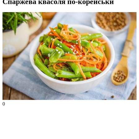
Спаржева квасоля по-корейськи
0