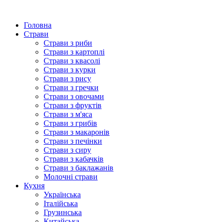
Головна
Страви
Страви з риби
Страви з картоплі
Страви з квасолі
Страви з курки
Страви з рису
Страви з гречки
Страви з овочами
Страви з фруктів
Страви з м'яса
Страви з грибів
Страви з макаронів
Страви з печінки
Страви з сиру
Страви з кабачків
Страви з баклажанів
Молочні страви
Кухня
Українська
Італійська
Грузинська
Китайська