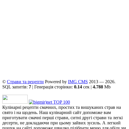
©
Страви та рецепти
Powered by
ІMG CMS
2013 — 2026.
SQL запитів:
7
| Генерація сторінки:
0.14
сек |
4.788
Mb
Кулінарні рецепти смачних, простих та вишуканих страв на
свято і на щодень. Наш кулінарний сайт допоможе вам
приготувати смачні перші страви, ситні другі страви та легкі
десерти, не докладаючи при цьому зайвих зусиль. А легкий
пошук на сайті допоможе швидко підібрати меню для обіду чи