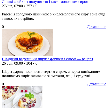
Ліниві слойки з полуницею і кисломолочним сиром
27-Jun, 07:00
•
257
•
0
Разом із солодкою начинкою з кисломолочного сиру вона буде
такою, як потрібно.
0
Детальніше
Швидкий вафельний пиріг з фаршем і сиром — рецепт
26-Jun, 09:00
•
304
•
0
Шар з фаршу посипаємо тертим сиром, а перед випіканням
поливаємо пиріг заливкою зі сметани, яєць і сулугуні.
0
Детальніше