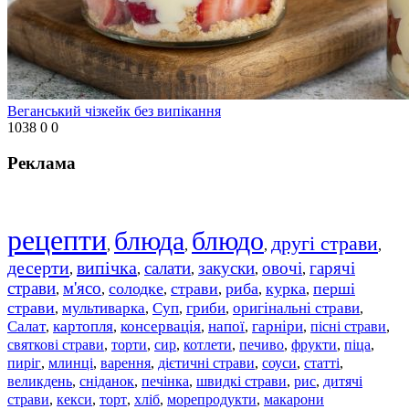
Веганський чізкейк без випікання
1038
0
0
Реклама
рецепти
блюда
блюдо
другі страви
,
,
,
,
десерти
випічка
салати
закуски
овочі
гарячі
,
,
,
,
,
страви
м'ясо
солодке
страви
риба
курка
перші
,
,
,
,
,
,
страви
мультиварка
Суп
гриби
оригінальні страви
,
,
,
,
,
Салат
картопля
консервація
напої
гарніри
пісні страви
,
,
,
,
,
,
святкові страви
торти
сир
котлети
печиво
фрукти
піца
,
,
,
,
,
,
,
пиріг
млинці
варення
дієтичні страви
соуси
статті
,
,
,
,
,
,
великдень
сніданок
печінка
швидкі страви
рис
дитячі
,
,
,
,
,
страви
,
кекси
,
торт
,
хліб
,
морепродукти
,
макарони