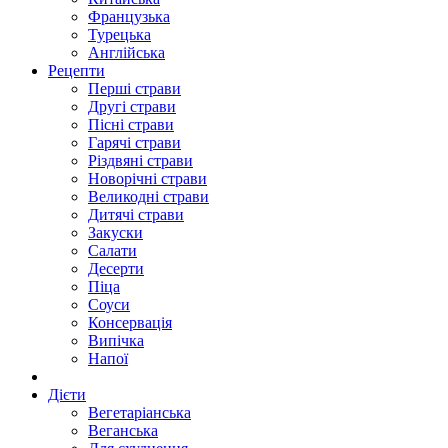
Французька
Турецька
Англійська
Рецепти
Перші страви
Другі страви
Пісні страви
Гарячі страви
Різдвяні страви
Новорічні страви
Великодні страви
Дитячі страви
Закуски
Салати
Десерти
Піца
Соуси
Консервація
Випічка
Напої
Дієти
Вегетаріанська
Веганська