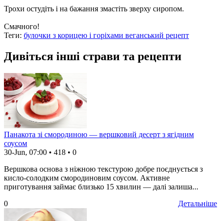
Трохи остудіть і на бажання змастіть зверху сиропом.
Смачного!
Теги:
булочки з корицею і горіхами веганський рецепт
Дивіться інші страви та рецепти
Панакота зі смородиною — вершковий десерт з ягідним
соусом
30-Jun, 07:00
•
418
•
0
Вершкова основа з ніжною текстурою добре поєднується з
кисло-солодким смородиновим соусом. Активне
приготування займає близько 15 хвилин — далі залиша...
0
Детальніше