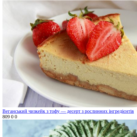
Веганський чизкейк з тофу — десерт з рослинних інгредієнтів
809
0
0