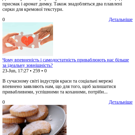
присмак і аромат димку. Також знадобляться два плавлені
сирки для кремової текстури.
0
Детальніше
Чому впевненість і самодостатність приваблюють нас більше
за ідеальну зовнішність?
23-Jun, 17:27
•
259
•
0
В сучасному світі індустрія краси та соціальні мережі
впевнено заявляють нам, що для того, щоб залишатися
привабливими, успішними та коханими, потрібн...
0
Детальніше