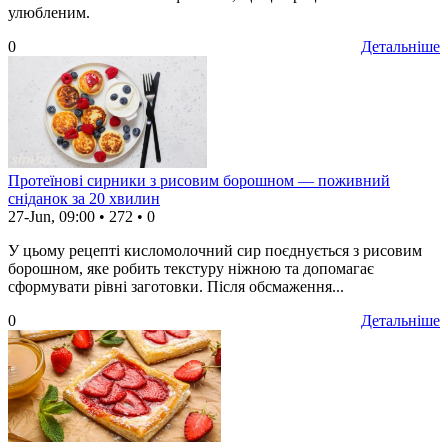
улюбленим.
0
Детальніше
Протеїнові сирники з рисовим борошном — поживний
сніданок за 20 хвилин
27-Jun, 09:00
•
272
•
0
У цьому рецепті кисломолочний сир поєднується з рисовим
борошном, яке робить текстуру ніжною та допомагає
сформувати рівні заготовки. Після обсмаження...
0
Детальніше