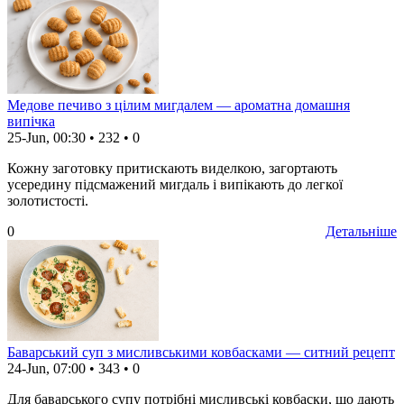
Медове печиво з цілим мигдалем — ароматна домашня
випічка
25-Jun, 00:30
•
232
•
0
Кожну заготовку притискають виделкою, загортають
усередину підсмажений мигдаль і випікають до легкої
золотистості.
0
Детальніше
Баварський суп з мисливськими ковбасками — ситний рецепт
24-Jun, 07:00
•
343
•
0
Для баварського супу потрібні мисливські ковбаски, що дають