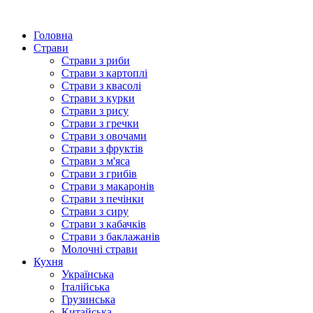
Головна
Страви
Страви з риби
Страви з картоплі
Страви з квасолі
Страви з курки
Страви з рису
Страви з гречки
Страви з овочами
Страви з фруктів
Страви з м'яса
Страви з грибів
Страви з макаронів
Страви з печінки
Страви з сиру
Страви з кабачків
Страви з баклажанів
Молочні страви
Кухня
Українська
Італійська
Грузинська
Китайська