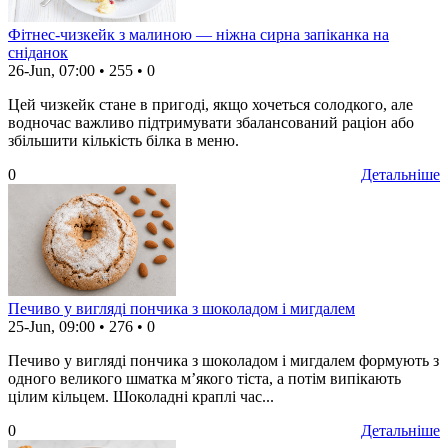
Фітнес-чизкейк з малиною — ніжна сирна запіканка на
сніданок
26-Jun, 07:00
•
255
•
0
Цей чизкейк стане в пригоді, якщо хочеться солодкого, але
водночас важливо підтримувати збалансований раціон або
збільшити кількість білка в меню.
0
Детальніше
Печиво у вигляді пончика з шоколадом і мигдалем
25-Jun, 09:00
•
276
•
0
Печиво у вигляді пончика з шоколадом і мигдалем формують з
одного великого шматка м’якого тіста, а потім випікають
цілим кільцем. Шоколадні краплі час...
0
Детальніше