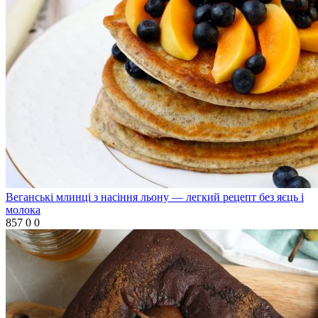
Веганські млинці з насіння льону — легкий рецепт без яєць і
молока
857
0
0