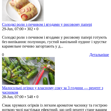
Солодкі роли з печивом і ягодами у рисовому папері
29-Jun, 07:00
•
302
•
0
Солодкі роли з печивом і ягодами у рисовому папері готують
без випікання: полуницю, густий ванільний пудинг і хрустке
карамельне печиво загортають у д...
0
Детальніше
Малосольні огірки у власному соку за 3 години — рецепт з
часником
28-Jun, 07:00
•
548
•
0
Смак хрумких огірків із легким ароматом часнику та гострою
ноткою чилі настільки ефектний, що цей рецепт стане вашим