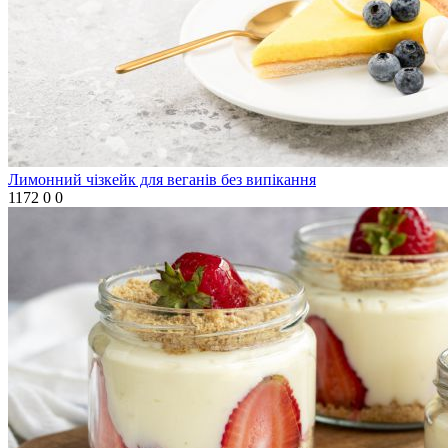
Лимонний чізкейк для веганів без випікання
1172
0
0