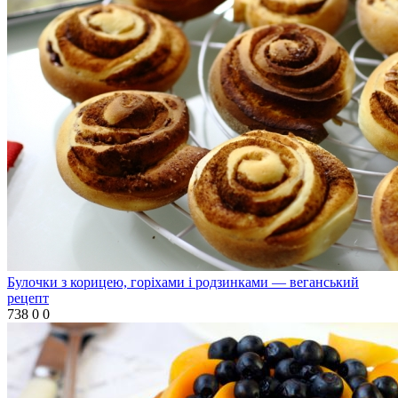
Булочки з корицею, горіхами і родзинками — веганський
рецепт
738
0
0