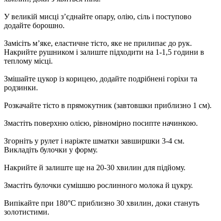
У великій мисці з’єднайте опару, олію, сіль і поступово
додайте борошно.
Замісіть м’яке, еластичне тісто, яке не прилипає до рук.
Накрийте рушником і залиште підходити на 1-1,5 години в
теплому місці.
Змішайте цукор із корицею, додайте подрібнені горіхи та
родзинки.
Розкачайте тісто в прямокутник (завтовшки приблизно 1 см).
Змастіть поверхню олією, рівномірно посипте начинкою.
Згорніть у рулет і наріжте шматки завширшки 3-4 см.
Викладіть булочки у форму.
Накрийте й залиште ще на 20-30 хвилин для підйому.
Змастіть булочки сумішшю рослинного молока й цукру.
Випікайте при 180°С приблизно 30 хвилин, доки стануть
золотистими.