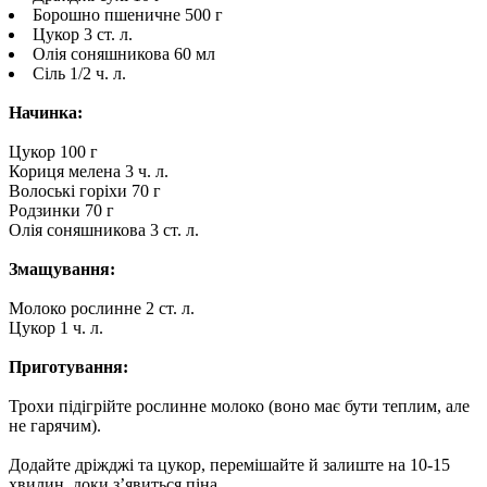
Борошно пшеничне 500 г
Цукор 3 ст. л.
Олія соняшникова 60 мл
Сіль 1/2 ч. л.
Начинка:
Цукор 100 г
Кориця мелена 3 ч. л.
Волоські горіхи 70 г
Родзинки 70 г
Олія соняшникова 3 ст. л.
Змащування:
Молоко рослинне 2 ст. л.
Цукор 1 ч. л.
Приготування:
Трохи підігрійте рослинне молоко (воно має бути теплим, але
не гарячим).
Додайте дріжджі та цукор, перемішайте й залиште на 10-15
хвилин, доки з’явиться піна.