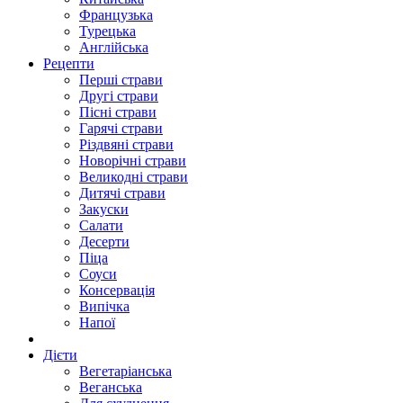
Французька
Турецька
Англійська
Рецепти
Перші страви
Другі страви
Пісні страви
Гарячі страви
Різдвяні страви
Новорічні страви
Великодні страви
Дитячі страви
Закуски
Салати
Десерти
Піца
Соуси
Консервація
Випічка
Напої
Дієти
Вегетаріанська
Веганська