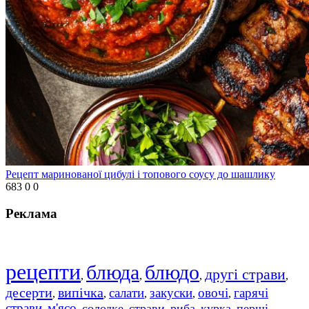
Рецепт маринованої цибулі і топового соусу до шашлику
683
0
0
Реклама
рецепти
блюда
блюдо
другі страви
,
,
,
,
десерти
випічка
салати
закуски
овочі
гарячі
,
,
,
,
,
страви
м'ясо
солодке
страви
риба
курка
перші
,
,
,
,
,
,