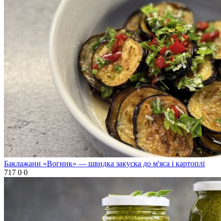
Баклажани «Вогник» — швидка закуска до м'яса і картоплі
717
0
0