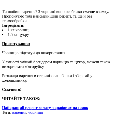
Ти любиш варення? З чорниці воно особливо смачне взимку.
Пропонуємо тобі найсмачніший рецепт, та ще й без
термообробки.
Інгредієнти:
1 кг чорниці
1,5 кг цукру
Приготування:
Чорницю підготуй до використання.
У ємності змішай блендером чорницю та цукор, можеш також
використати м'ясорубку.
Розклади варення в стерилізовані банки і зберігай у
холодильнику.
Смачного!
ЧИТАЙТЕ ТАКОЖ:
Найкращий рецепт салату з крабових паличок
Теги:
варення
,
чорниця