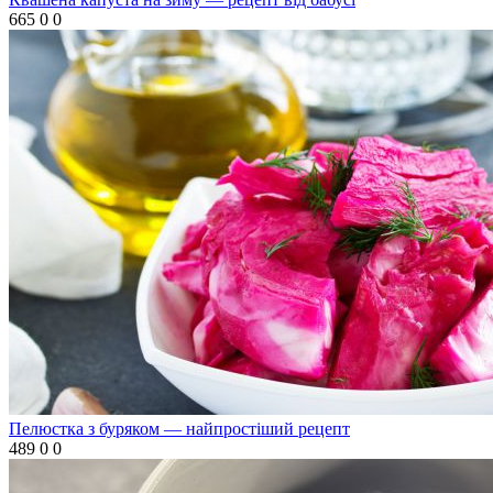
665
0
0
Пелюстка з буряком — найпростіший рецепт
489
0
0