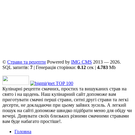
©
Страви та рецепти
Powered by
ІMG CMS
2013 — 2026.
SQL запитів:
7
| Генерація сторінки:
0.12
сек |
4.783
Mb
Кулінарні рецепти смачних, простих та вишуканих страв на
свято і на щодень. Наш кулінарний сайт допоможе вам
приготувати смачні перші страви, ситні другі страви та легкі
десерти, не докладаючи при цьому зайвих зусиль. А легкий
пошук на сайті допоможе швидко підібрати меню для обіду чи
вечері. Дивувати своїх близьких різними смачними стравами
вам буде набагато простіше!.
Головна