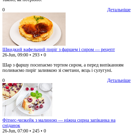
0
Детальніше
Швидкий вафельний пиріг з фаршем і сиром — рецепт
26-Jun, 09:00
•
293
•
0
Шар з фаршу посипаємо тертим сиром, а перед випіканням
поливаємо пиріг заливкою зі сметани, яєць і сулугуні.
0
Детальніше
Фітнес-чизкейк з малиною — ніжна сирна запіканка на
сніданок
26-Jun, 07:00
•
245
•
0