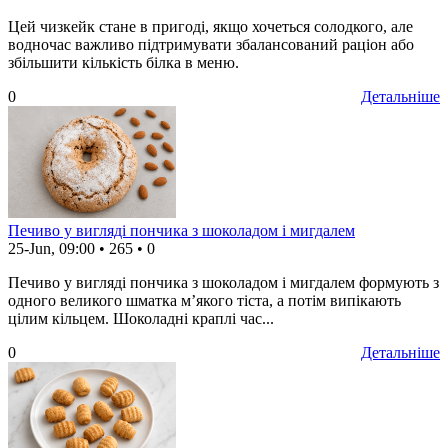
Цей чизкейк стане в пригоді, якщо хочеться солодкого, але
водночас важливо підтримувати збалансований раціон або
збільшити кількість білка в меню.
0
Детальніше
Печиво у вигляді пончика з шоколадом і мигдалем
25-Jun, 09:00
•
265
•
0
Печиво у вигляді пончика з шоколадом і мигдалем формують з
одного великого шматка м’якого тіста, а потім випікають
цілим кільцем. Шоколадні краплі час...
0
Детальніше