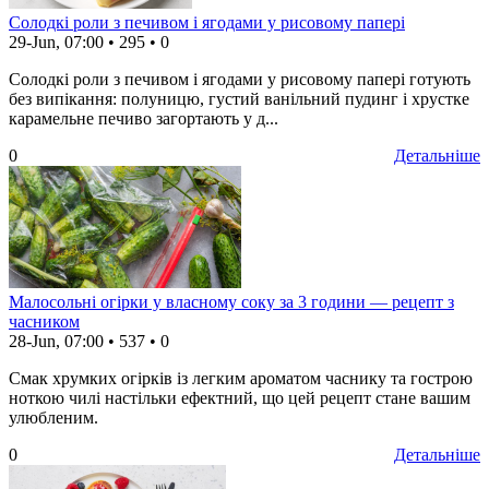
Солодкі роли з печивом і ягодами у рисовому папері
29-Jun, 07:00
•
295
•
0
Солодкі роли з печивом і ягодами у рисовому папері готують
без випікання: полуницю, густий ванільний пудинг і хрустке
карамельне печиво загортають у д...
0
Детальніше
Малосольні огірки у власному соку за 3 години — рецепт з
часником
28-Jun, 07:00
•
537
•
0
Смак хрумких огірків із легким ароматом часнику та гострою
ноткою чилі настільки ефектний, що цей рецепт стане вашим
улюбленим.
0
Детальніше