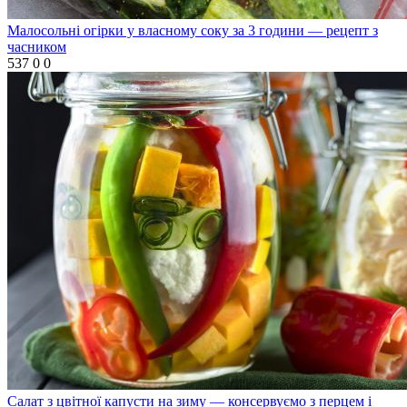
Малосольні огірки у власному соку за 3 години — рецепт з
часником
537
0
0
Салат з цвітної капусти на зиму — консервуємо з перцем і