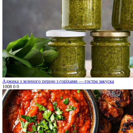
Аджика з зеленого перцю з горіхами — гостра закуска
1008
0
0