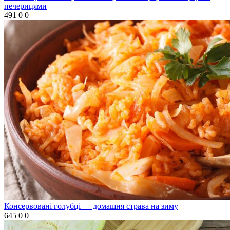
печерицями
491
0
0
Консервовані голубці — домашня страва на зиму
645
0
0