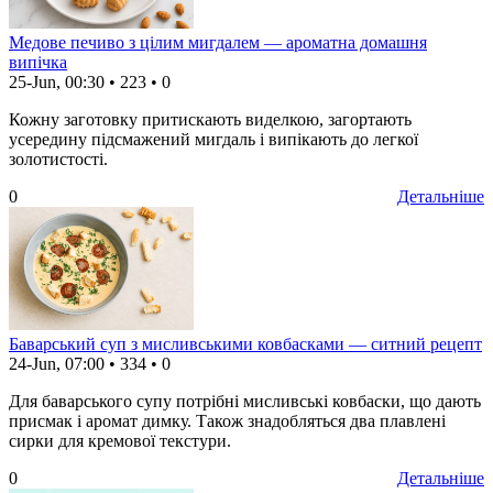
Медове печиво з цілим мигдалем — ароматна домашня
випічка
25-Jun, 00:30
•
223
•
0
Кожну заготовку притискають виделкою, загортають
усередину підсмажений мигдаль і випікають до легкої
золотистості.
0
Детальніше
Баварський суп з мисливськими ковбасками — ситний рецепт
24-Jun, 07:00
•
334
•
0
Для баварського супу потрібні мисливські ковбаски, що дають
присмак і аромат димку. Також знадобляться два плавлені
сирки для кремової текстури.
0
Детальніше