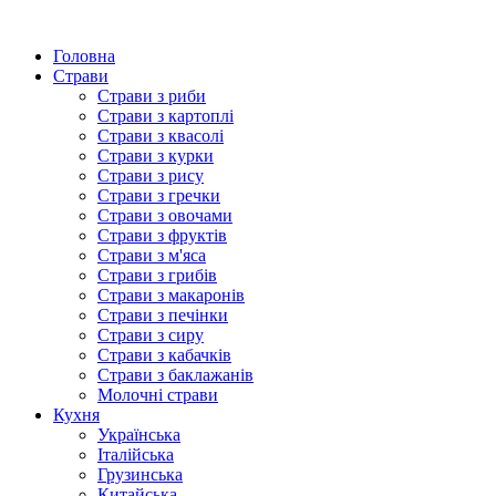
Головна
Страви
Страви з риби
Страви з картоплі
Страви з квасолі
Страви з курки
Страви з рису
Страви з гречки
Страви з овочами
Страви з фруктів
Страви з м'яса
Страви з грибів
Страви з макаронів
Страви з печінки
Страви з сиру
Страви з кабачків
Страви з баклажанів
Молочні страви
Кухня
Українська
Італійська
Грузинська
Китайська