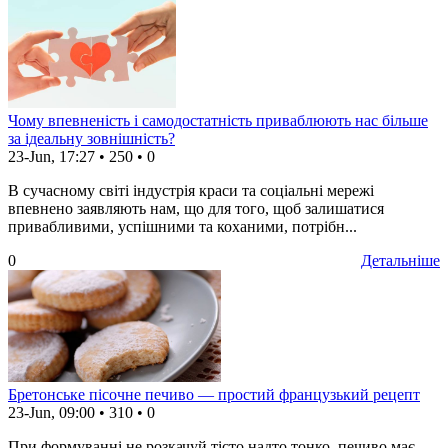
Чому впевненість і самодостатність приваблюють нас більше
за ідеальну зовнішність?
23-Jun, 17:27
•
250
•
0
В сучасному світі індустрія краси та соціальні мережі
впевнено заявляють нам, що для того, щоб залишатися
привабливими, успішними та коханими, потрібн...
0
Детальніше
Бретонське пісочне печиво — простий французький рецепт
23-Jun, 09:00
•
310
•
0
При формуванні не розкачуй тісто надто тонко, печиво має