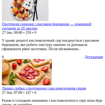
Протеїнові сирники з рисовим борошном — поживний
сніданок за 20 хвилин
27-Jun, 09:00
•
259
•
0
У цьому рецепті кисломолочний сир поєднується з рисовим
борошном, яке робить текстуру ніжною та допомагає
сформувати рівні заготовки. Після обсмаження...
0
Детальніше
Ліниві слойки з полуницею і кисломолочним сиром
27-Jun, 07:00
•
247
•
0
Разом із солодкою начинкою з кисломолочного сиру вона буде
такою, як потрібно.