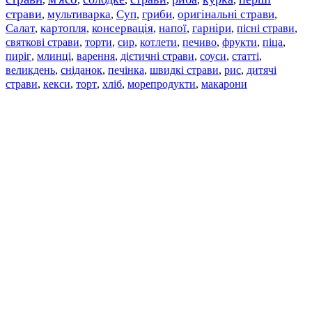
страви
мультиварка
Суп
гриби
оригінальні страви
,
,
,
,
,
Салат
картопля
консервація
напої
гарніри
пісні страви
,
,
,
,
,
,
святкові страви
торти
сир
котлети
печиво
фрукти
піца
,
,
,
,
,
,
,
пиріг
млинці
варення
дієтичні страви
соуси
статті
,
,
,
,
,
,
великдень
сніданок
печінка
швидкі страви
рис
дитячі
,
,
,
,
,
страви
,
кекси
,
торт
,
хліб
,
морепродукти
,
макарони